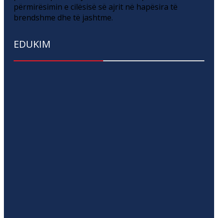
përmirësimin e cilësisë së ajrit në hapësira të
brendshme dhe të jashtme.
EDUKIM