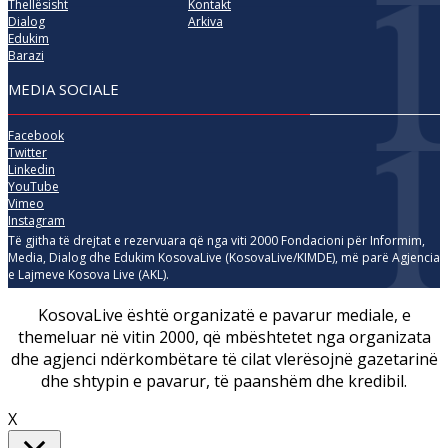
Thellësisht
Kontakt
Dialog
Arkiva
Edukim
Barazi
MEDIA SOCIALE
Facebook
Twitter
Linkedin
YouTube
Vimeo
Instagram
Të gjitha të drejtat e rezervuara që nga viti 2000 Fondacioni për Informim,
Media, Dialog dhe Edukim KosovaLive (KosovaLive/KIMDE), më parë Agjencia
e Lajmeve Kosova Live (AKL).
KosovaLive është organizatë e pavarur mediale, e
themeluar në vitin 2000, që mbështetet nga organizata
dhe agjenci ndërkombëtare të cilat vlerësojnë gazetarinë
dhe shtypin e pavarur, të paanshëm dhe kredibil.
X