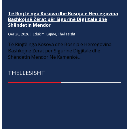
Të Rinjtë nga Kosova dhe Bosnja e Hercegovina
Bashkojnë Zërat për Sigurinë Digjitale dhe
Shëndetin Mendor
Qer 26, 2026
|
Edukim
,
Lajme
,
Thellesisht
Të Rinjtë nga Kosova dhe Bosnja e Hercegovina
Bashkojnë Zërat për Sigurinë Digjitale dhe
Shëndetin Mendor Në Kamenicë,...
THELLESISHT