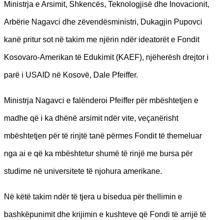
Ministrja e Arsimit, Shkencës, Teknologjisë dhe Inovacionit,
Arbërie Nagavci dhe zëvendësministri, Dukagjin Pupovci
kanë pritur sot në takim me njërin ndër ideatorët e Fondit
Kosovaro-Amerikan të Edukimit (KAEF), njëherësh drejtor i
parë i USAID në Kosovë, Dale Pfeiffer.
Ministrja Nagavci e falënderoi Pfeiffer për mbështetjen e
madhe që i ka dhënë arsimit ndër vite, veçanërisht
mbështetjen për të rinjtë tanë përmes Fondit të themeluar
nga ai e që ka mbështetur shumë të rinjë me bursa për
studime në universitete të njohura amerikane.
Në këtë takim ndër të tjera u bisedua për thellimin e
bashkëpunimit dhe krijimin e kushteve që Fondi të arrijë të