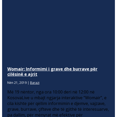
Womair: Informimi i grave dhe burrave për
cilësinë e ajrit
Nën 21, 2019
|
Barazi
Më 19 nëntor, nga ora 10:00 deri në 12:00 në
KosovaLive u mbajt ngjarja interaktive “Womair”, e
cila kishte për qëllim informimin e djemve, vajzave,
grave, burrave, çifteve dhe të gjithë të interesuarve,
pa dallim, për mënyrat më efektive për