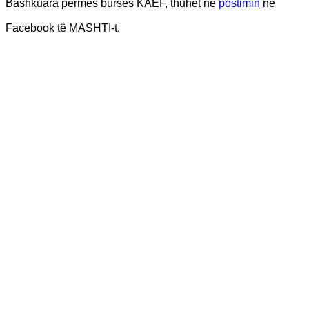
Bashkuara përmes bursës KAEF, thuhet në
postimin
në
Facebook të MASHTI-t.