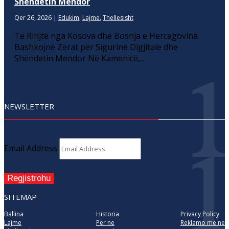
Shëndetin Mendor
Qer 26, 2026
|
Edukim
,
Lajme
,
Thellesisht
Të Rinjtë nga Kosova dhe Bosnja e Hercegovina
Bashkojnë Zërat për Sigurinë Digjitale dhe
Shëndetin Mendor Në Kamenicë,...
NEWSLETTER
Email Address
Regjistrohu
SITEMAP
Ballina
Historia
Privacy Policy
Lajme
Për ne
Reklamo me ne