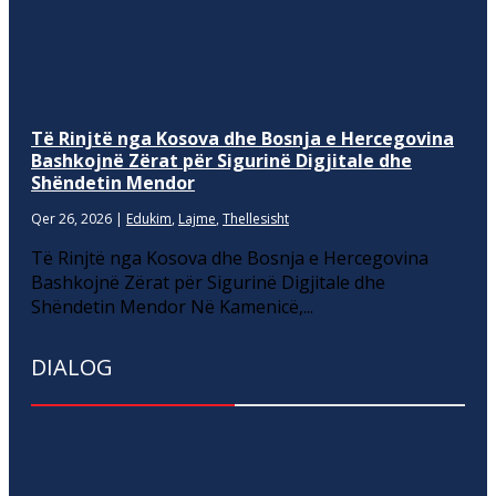
Të Rinjtë nga Kosova dhe Bosnja e Hercegovina
Bashkojnë Zërat për Sigurinë Digjitale dhe
Shëndetin Mendor
Qer 26, 2026
|
Edukim
,
Lajme
,
Thellesisht
Të Rinjtë nga Kosova dhe Bosnja e Hercegovina
Bashkojnë Zërat për Sigurinë Digjitale dhe
Shëndetin Mendor Në Kamenicë,...
DIALOG