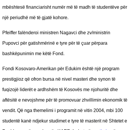
mbështesë financiarisht numër më të madh të studentëve për
një periudhë më të gjatë kohore.
Pfeiffer falënderoi ministren Nagavci dhe zv/ministrin
Pupovci për gatishmërinë e tyre për të çuar përpara
bashkëpunimin me këtë Fond.
Fondi Kosovaro-Amerikan për Edukim është një program
prestigjioz që ofron bursa në nivel masteri dhe synon të
fuqizojë liderët e ardhshëm të Kosovës me njohuritë dhe
aftësitë e nevojshme për të promovuar zhvillimin ekonomik të
vendit. Që nga themelimi i programit në vitin 2004, mbi 100
studentë kanë ndjekur studimet e tyre të masterit në Shtetet e