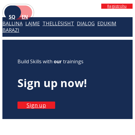
Regjistrohu
SQ
EN
BALLINA
LAJME
THELLËSISHT
DIALOG
EDUKIM
BARAZI
Build Skills with
our
trainings
Sign up now!
Sign up