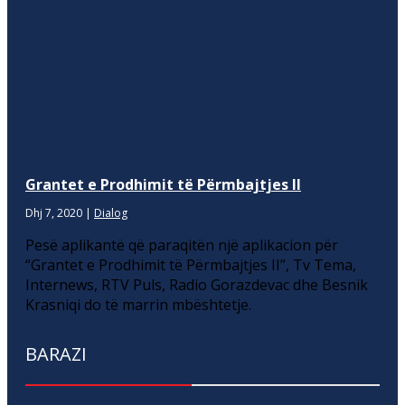
Grantet e Prodhimit të Përmbajtjes II
Dhj 7, 2020
|
Dialog
Pesë aplikantë që paraqitën një aplikacion për
“Grantet e Prodhimit të Përmbajtjes II”, Tv Tema,
Internews, RTV Puls, Radio Gorazdevac dhe Besnik
Krasniqi do të marrin mbështetje.
BARAZI