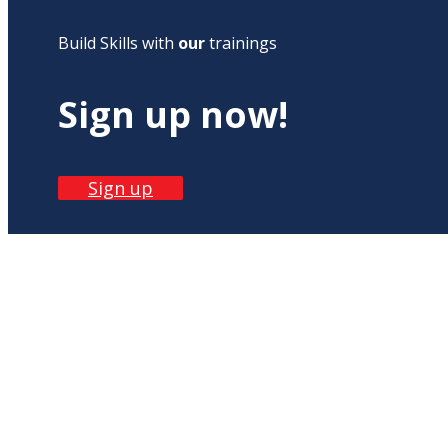
Build Skills with
our
trainings
Sign up now!
Sign up