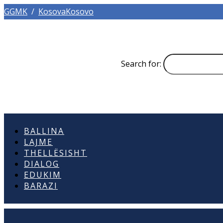
GGMK
/
KosovaKosovo
Search for:
BALLINA
LAJME
THELLËSISHT
DIALOG
EDUKIM
BARAZI