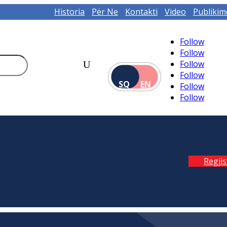
Historia
Për Ne
Kontakti
Video
Publikim
Follow
Follow
Follow
Follow
SQ
EN
Follow
Follow
Regji