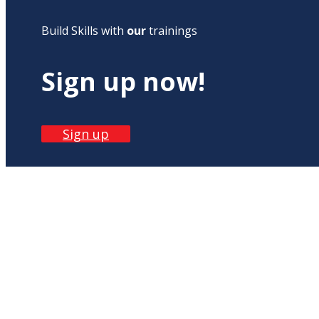
Build Skills with
our
trainings
Sign up now!
Sign up