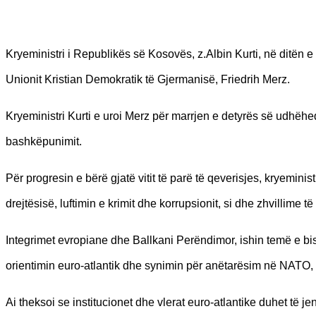
Kryeministri i Republikës së Kosovës, z.Albin Kurti, në ditën e 
Unionit Kristian Demokratik të Gjermanisë, Friedrih Merz.
Kryeministri Kurti e uroi Merz për marrjen e detyrës së udhë
bashkëpunimit.
Për progresin e bërë gjatë vitit të parë të qeverisjes, kryeminist
drejtësisë, luftimin e krimit dhe korrupsionit, si dhe zhvillime të
Integrimet evropiane dhe Ballkani Perëndimor, ishin temë e bi
orientimin euro-atlantik dhe synimin për anëtarësim në NATO,
Ai theksoi se institucionet dhe vlerat euro-atlantike duhet të j