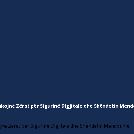
kojnë Zërat për Sigurinë Digjitale dhe Shëndetin Mend
në Zërat për Sigurinë Digjitale dhe Shëndetin Mendor Në