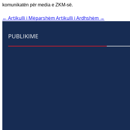
komunikatën për media e ZKM-së.
←
Artikulli i Mëparshëm
Artikulli i Ardhshëm
→
PUBLIKIME