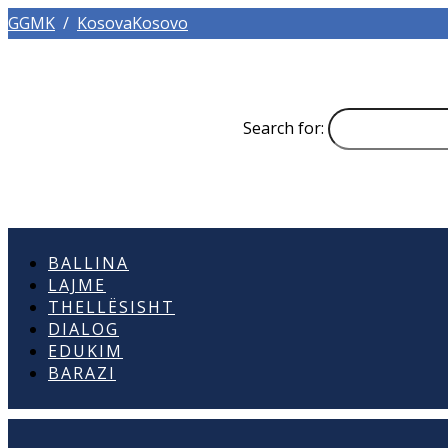
GGMK
/
KosovaKosovo
Search for:
BALLINA
LAJME
THELLËSISHT
DIALOG
EDUKIM
BARAZI