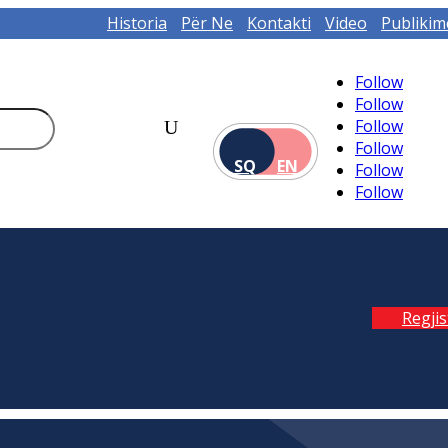
Historia
Për Ne
Kontakti
Video
Publikim
Follow
Follow
Follow
Follow
SQ
EN
Follow
Follow
Regji