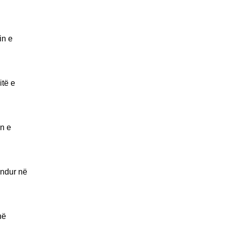
in e
itë e
in e
undur në
në