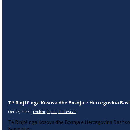
Të Rinjtë nga Kosova dhe Bosnja e Hercegovina Bash
Qer 26, 2026
|
Edukim
,
Lajme
,
Thellesisht
Të Rinjtë nga Kosova dhe Bosnja e Hercegovina Bashkoj
Kamenicë,...