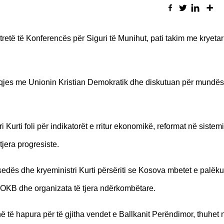
tretë të Konferencës për Siguri të Munihut, pati takim me kryetar
heqjes me Unionin Kristian Demokratik dhe diskutuan për mundës
ri Kurti foli për indikatorët e rritur ekonomikë, reformat në sistem
 tjera progresiste.
sedës dhe kryeministri Kurti përsëriti se Kosova mbetet e palëk
 OKB dhe organizata të tjera ndërkombëtare.
enë të hapura për të gjitha vendet e Ballkanit Perëndimor, thuhet 