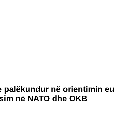
e palëkundur në orientimin eu
arësim në NATO dhe OKB