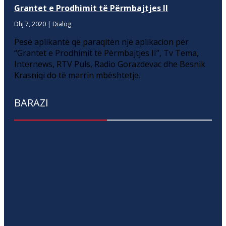
Grantet e Prodhimit të Përmbajtjes II
Dhj 7, 2020
|
Dialog
Pesë aplikantë që paraqitën një aplikacion për
“Grantet e Prodhimit të Përmbajtjes II”, Tv Tema,
Internews, RTV Puls, Radio Gorazdevac dhe Besnik
Krasniqi do të marrin mbështetje.
BARAZI