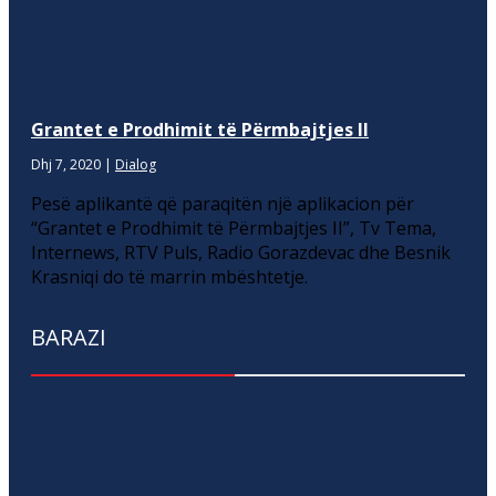
Grantet e Prodhimit të Përmbajtjes II
Dhj 7, 2020
|
Dialog
Pesë aplikantë që paraqitën një aplikacion për
“Grantet e Prodhimit të Përmbajtjes II”, Tv Tema,
Internews, RTV Puls, Radio Gorazdevac dhe Besnik
Krasniqi do të marrin mbështetje.
BARAZI