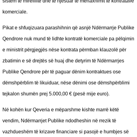
sistem të mirëfilltë dhe të njësuar të menaxhimit të kontratave
komerciale.
Pikat e shfuqizuara parashihnin që asnjë Ndërmarrje Publike
Qendrore nuk mund të lidhte kontratë komerciale pa pëlqimin
e ministrit përgjegjës nëse kontrata përmban klauzolë për
zbatimin e së drejtës së huaj dhe detyrim të Ndërmarrjes
Publike Qendrore për të paguar dënim kontraktues ose
dëmshpërblim të likuiduar, nëse dënimi ose dëmshpërblimi
tejkalon shumën prej 5.000,00 € (pesë mije euro).
Në kohën kur Qeveria e mëparshme kishte marrë këtë
vendim, Ndërmarrjet Publike ndodheshin në rrezik të
vazhdueshëm të krizave financiare si pasojë e humbjes së