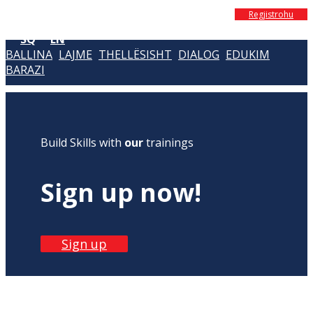
Regjistrohu
SQ
EN
BALLINA
LAJME
THELLËSISHT
DIALOG
EDUKIM
BARAZI
Build Skills with
our
trainings
Sign up now!
Sign up