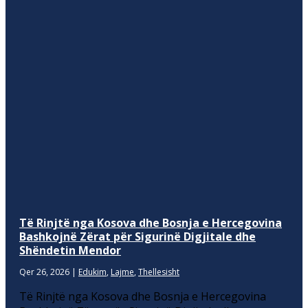
Të Rinjtë nga Kosova dhe Bosnja e Hercegovina
Bashkojnë Zërat për Sigurinë Digjitale dhe
Shëndetin Mendor
Qer 26, 2026
|
Edukim
,
Lajme
,
Thellesisht
Të Rinjtë nga Kosova dhe Bosnja e Hercegovina