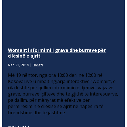
Womair: Informimi i grave dhe burrave për
cilësinë e ajrit
Nën 21, 2019
|
Barazi
Më 19 nëntor, nga ora 10:00 deri në 12:00 në
KosovaLive u mbajt ngjarja interaktive “Womair”, e
cila kishte për qëllim informimin e djemve, vajzave,
grave, burrave, çifteve dhe të gjithë të interesuarve,
pa dallim, për mënyrat më efektive për
përmirësimin e cilësisë së ajrit në hapësira të
brendshme dhe të jashtme.