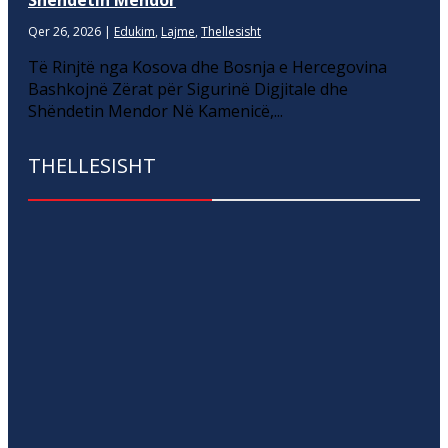
Qer 26, 2026
|
Edukim
,
Lajme
,
Thellesisht
Të Rinjtë nga Kosova dhe Bosnja e Hercegovina
Bashkojnë Zërat për Sigurinë Digjitale dhe
Shëndetin Mendor Në Kamenicë,...
THELLESISHT