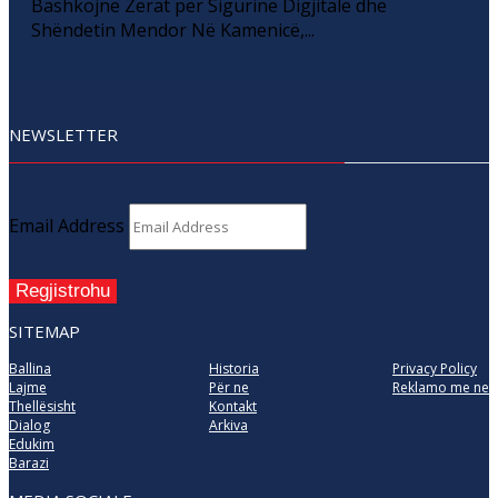
Bashkojnë Zërat për Sigurinë Digjitale dhe
Shëndetin Mendor Në Kamenicë,...
NEWSLETTER
Email Address
Regjistrohu
SITEMAP
Ballina
Historia
Privacy Policy
Lajme
Për ne
Reklamo me ne
Thellësisht
Kontakt
Dialog
Arkiva
Edukim
Barazi