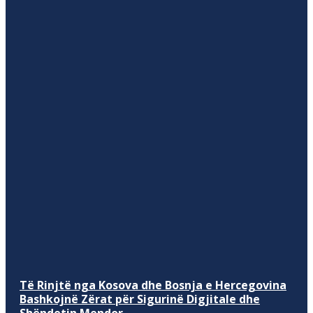
Të Rinjtë nga Kosova dhe Bosnja e Hercegovina
Bashkojnë Zërat për Sigurinë Digjitale dhe
Shëndetin Mendor