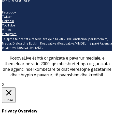
MEDIA SOCIALE
Facebook
Twitter
Linkedin
YouTube
Vimeo
Instagram
Të gjitha të drejtat e rezervuara që nga viti 2000 Fondacioni për Informim,
Media, Dialog dhe Edukim KosovaLive (KosovaLive/KIMDE), më parë Agjencia
e Lajmeve Kosova Live (AKL).
KosovaLive është organizatë e pavarur mediale, e
themeluar në vitin 2000, që mbështetet nga organizata
dhe agjenci ndërkombëtare të cilat vlerësojnë gazetarinë
dhe shtypin e pavarur, të paanshëm dhe kredibil.
X
Close
Privacy Overview