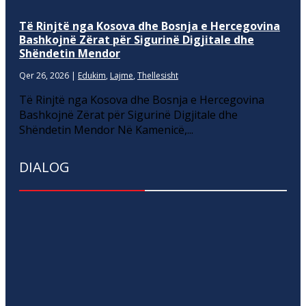
Të Rinjtë nga Kosova dhe Bosnja e Hercegovina
Bashkojnë Zërat për Sigurinë Digjitale dhe
Shëndetin Mendor
Qer 26, 2026
|
Edukim
,
Lajme
,
Thellesisht
Të Rinjtë nga Kosova dhe Bosnja e Hercegovina
Bashkojnë Zërat për Sigurinë Digjitale dhe
Shëndetin Mendor Në Kamenicë,...
DIALOG