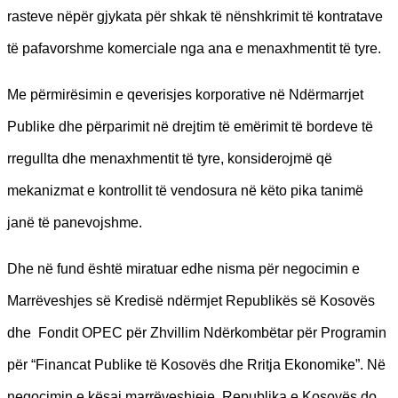
rasteve nëpër gjykata për shkak të nënshkrimit të kontratave
të pafavorshme komerciale nga ana e menaxhmentit të tyre.
Me përmirësimin e qeverisjes korporative në Ndërmarrjet
Publike dhe përparimit në drejtim të emërimit të bordeve të
rregullta dhe menaxhmentit të tyre, konsiderojmë që
mekanizmat e kontrollit të vendosura në këto pika tanimë
janë të panevojshme.
Dhe në fund është miratuar edhe nisma për negocimin e
Marrëveshjes së Kredisë ndërmjet Republikës së Kosovës
dhe Fondit OPEC për Zhvillim Ndërkombëtar për Programin
për “Financat Publike të Kosovës dhe Rritja Ekonomike”. Në
negocimin e kësaj marrëveshjeje, Republika e Kosovës do