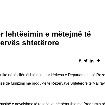
r lehtësimin e mëtejmë të
zervës shtetërore
ike në të cilën është miratuar kërkesa e Departamentit të Rez
isë që furnizimi me produkte të Rezervave Shtetërore të Mallrav
itur sasinë e nevojshme të rezervave në përputhje me Programin p