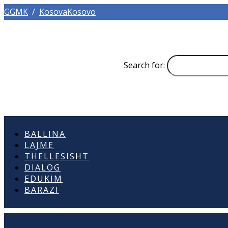
GGMK
/
KosovaKosovo
Search for:
BALLINA
LAJME
THELLËSISHT
DIALOG
EDUKIM
BARAZI