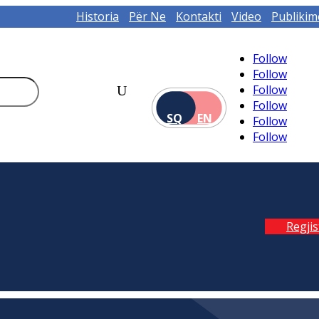
Historia
Për Ne
Kontakti
Video
Publikim
Follow
Follow
Follow
Follow
SQ
EN
Follow
Follow
Regji