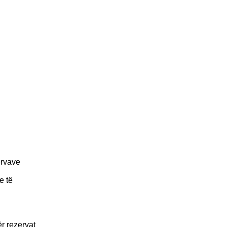
ervave
e të
ër rezervat