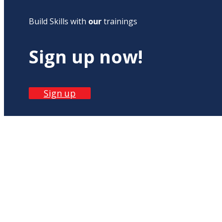
Build Skills with
our
trainings
Sign up now!
Sign up