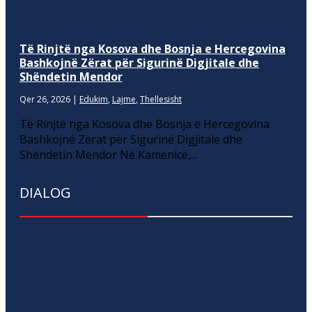
Të Rinjtë nga Kosova dhe Bosnja e Hercegovina
Bashkojnë Zërat për Sigurinë Digjitale dhe
Shëndetin Mendor
Qer 26, 2026
|
Edukim
,
Lajme
,
Thellesisht
Të Rinjtë nga Kosova dhe Bosnja e Hercegovina
Bashkojnë Zërat për Sigurinë Digjitale dhe
Shëndetin Mendor Në Kamenicë,...
DIALOG