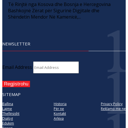
Të Rinjtë nga Kosova dhe Bosnja e Hercegovina
Bashkojnë Zërat për Sigurinë Digjitale dhe
Shëndetin Mendor Në Kamenicë,...
NEWSLETTER
Email Address
Regjistrohu
SITEMAP
Ballina
Historia
Privacy Policy
Lajme
Për ne
Reklamo me ne
Thellësisht
Kontakt
Dialog
Arkiva
Edukim