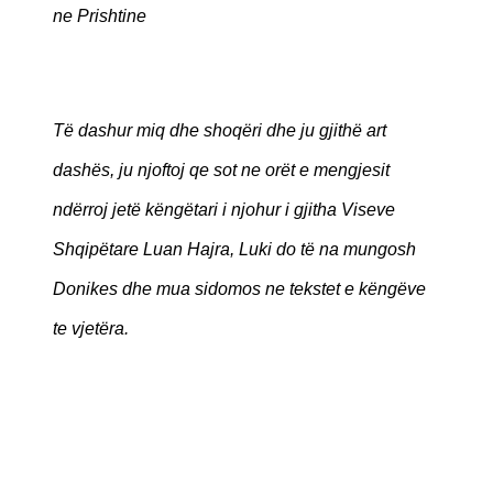
ne Prishtine
Të dashur miq dhe shoqëri dhe ju gjithë art
dashës, ju njoftoj qe sot ne orët e mengjesit
ndërroj jetë këngëtari i njohur i gjitha Viseve
Shqipëtare Luan Hajra, Luki do të na mungosh
Donikes dhe mua sidomos ne tekstet e këngëve
te vjetëra.