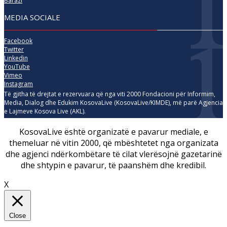
Barazi
MEDIA SOCIALE
Facebook
Twitter
Linkedin
YouTube
Vimeo
Instagram
Të gjitha të drejtat e rezervuara që nga viti 2000 Fondacioni për Informim,
Media, Dialog dhe Edukim KosovaLive (KosovaLive/KIMDE), më parë Agjencia
e Lajmeve Kosova Live (AKL).
KosovaLive është organizatë e pavarur mediale, e
themeluar në vitin 2000, që mbështetet nga organizata
dhe agjenci ndërkombëtare të cilat vlerësojnë gazetarinë
dhe shtypin e pavarur, të paanshëm dhe kredibil.
X
Close