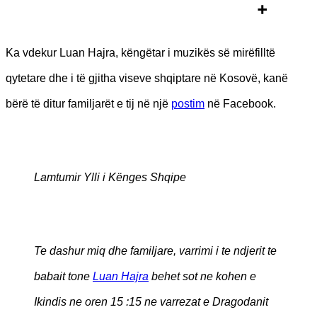
Ka vdekur Luan Hajra, këngëtar i muzikës së mirëfilltë
qytetare dhe i të gjitha viseve shqiptare në Kosovë, kanë
bërë të ditur familjarët e tij në një
postim
në Facebook.
Lamtumir Ylli i Kënges Shqipe
Te dashur miq dhe familjare, varrimi i te ndjerit te
babait tone
Luan Hajra
behet sot ne kohen e
Ikindis ne oren 15 :15 ne varrezat e Dragodanit