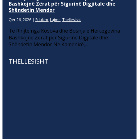
Bashkojnë Zërat për Sigurinë Digjitale dhe
Shëndetin Mendor
Qer 26, 2026
|
Edukim
,
Lajme
,
Thellesisht
Të Rinjtë nga Kosova dhe Bosnja e Hercegovina
Bashkojnë Zërat për Sigurinë Digjitale dhe
Shëndetin Mendor Në Kamenicë,...
THELLESISHT