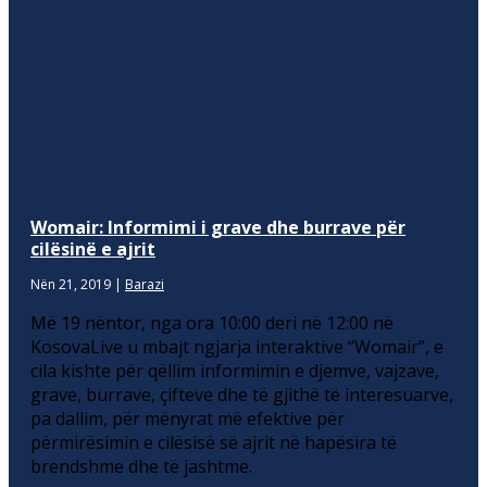
Womair: Informimi i grave dhe burrave për
cilësinë e ajrit
Nën 21, 2019
|
Barazi
Më 19 nëntor, nga ora 10:00 deri në 12:00 në
KosovaLive u mbajt ngjarja interaktive “Womair”, e
cila kishte për qëllim informimin e djemve, vajzave,
grave, burrave, çifteve dhe të gjithë të interesuarve,
pa dallim, për mënyrat më efektive për
përmirësimin e cilësisë së ajrit në hapësira të
brendshme dhe të jashtme.