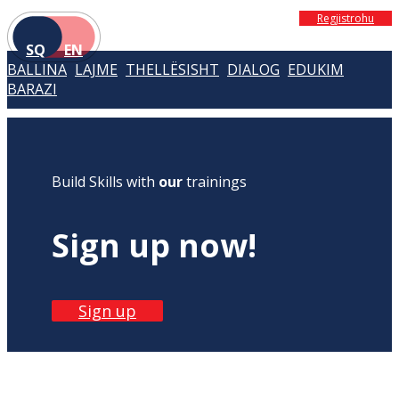
Regjistrohu
SQ
EN
BALLINA
LAJME
THELLËSISHT
DIALOG
EDUKIM
BARAZI
Build Skills with
our
trainings
Sign up now!
Sign up