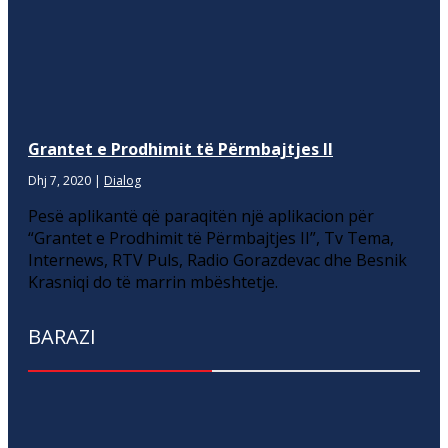
Grantet e Prodhimit të Përmbajtjes II
Dhj 7, 2020
|
Dialog
Pesë aplikantë që paraqitën një aplikacion për
“Grantet e Prodhimit të Përmbajtjes II”, Tv Tema,
Internews, RTV Puls, Radio Gorazdevac dhe Besnik
Krasniqi do të marrin mbështetje.
BARAZI