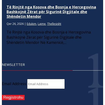
Të Rinjtë nga Kosova dhe Bosnja e Hercegovina
Bashkojnë Zërat për Sigurinë Digjitale dhe
Shëndetin Mendor
Qer 26, 2026
|
Edukim
,
Lajme
,
Thellesisht
Të Rinjtë nga Kosova dhe Bosnja e Hercegovina
Bashkojnë Zërat për Sigurinë Digjitale dhe
Shëndetin Mendor Në Kamenicë,...
NEWSLETTER
Email Address
Regjistrohu