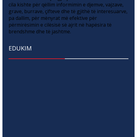
cila kishte për qëllim informimin e djemve, vajzave,
grave, burrave, çifteve dhe të gjithë të interesuarve,
pa dallim, për mënyrat më efektive për
përmirësimin e cilësisë së ajrit në hapësira të
brendshme dhe të jashtme.
EDUKIM