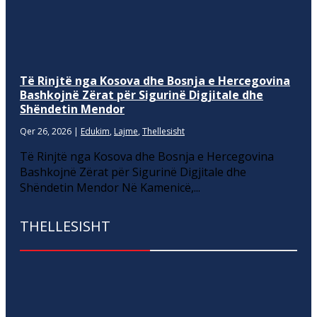
Të Rinjtë nga Kosova dhe Bosnja e Hercegovina
Bashkojnë Zërat për Sigurinë Digjitale dhe
Shëndetin Mendor
Qer 26, 2026
|
Edukim
,
Lajme
,
Thellesisht
Të Rinjtë nga Kosova dhe Bosnja e Hercegovina
Bashkojnë Zërat për Sigurinë Digjitale dhe
Shëndetin Mendor Në Kamenicë,...
THELLESISHT