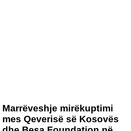
Marrëveshje mirëkuptimi
mes Qeverisë së Kosovës
dhe Besa Foundation në