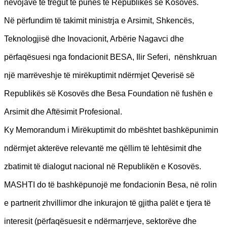
nevojave të tregut të punës të Republikës së Kosovës.
Në përfundim të takimit ministrja e Arsimit, Shkencës,
Teknologjisë dhe Inovacionit, Arbërie Nagavci dhe
përfaqësuesi nga fondacionit BESA, Ilir Seferi, nënshkruan
një marrëveshje të mirëkuptimit ndërmjet Qeverisë së
Republikës së Kosovës dhe Besa Foundation në fushën e
Arsimit dhe Aftësimit Profesional.
Ky Memorandum i Mirëkuptimit do mbështet bashkëpunimin
ndërmjet akterëve relevantë me qëllim të lehtësimit dhe
zbatimit të dialogut nacional në Republikën e Kosovës.
MASHTI do të bashkëpunojë me fondacionin Besa, në rolin
e partnerit zhvillimor dhe inkurajon të gjitha palët e tjera të
interesit (përfaqësuesit e ndërmarrjeve, sektorëve dhe