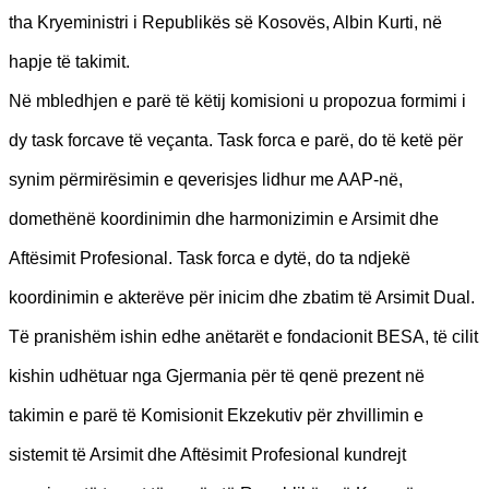
tha Kryeministri i Republikës së Kosovës, Albin Kurti, në
hapje të takimit.
Në mbledhjen e parë të këtij komisioni u propozua formimi i
dy task forcave të veçanta. Task forca e parë, do të ketë për
synim përmirësimin e qeverisjes lidhur me AAP-në,
domethënë koordinimin dhe harmonizimin e Arsimit dhe
Aftësimit Profesional. Task forca e dytë, do ta ndjekë
koordinimin e akterëve për inicim dhe zbatim të Arsimit Dual.
Të pranishëm ishin edhe anëtarët e fondacionit BESA, të cilit
kishin udhëtuar nga Gjermania për të qenë prezent në
takimin e parë të Komisionit Ekzekutiv për zhvillimin e
sistemit të Arsimit dhe Aftësimit Profesional kundrejt