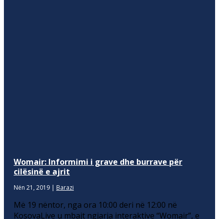
Womair: Informimi i grave dhe burrave për
cilësinë e ajrit
Nën 21, 2019
|
Barazi
Më 19 nëntor, nga ora 10:00 deri në 12:00 në
KosovaLive u mbajt ngjarja interaktive “Womair”, e