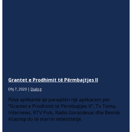
Grantet e Prodhimit të Përmbajtjes II
Dhj 7, 2020
|
Dialog
Pesë aplikantë që paraqitën një aplikacion për
“Grantet e Prodhimit të Përmbajtjes II”, Tv Tema,
Internews, RTV Puls, Radio Gorazdevac dhe Besnik
Krasniqi do të marrin mbështetje.