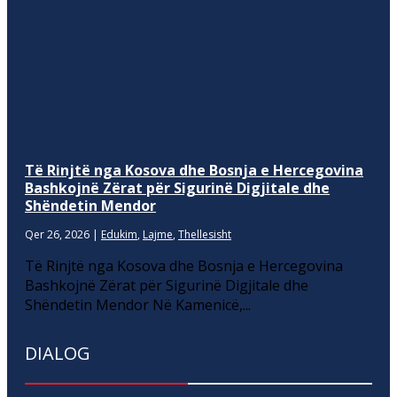
Të Rinjtë nga Kosova dhe Bosnja e Hercegovina
Bashkojnë Zërat për Sigurinë Digjitale dhe
Shëndetin Mendor
Qer 26, 2026
|
Edukim
,
Lajme
,
Thellesisht
Të Rinjtë nga Kosova dhe Bosnja e Hercegovina
Bashkojnë Zërat për Sigurinë Digjitale dhe
Shëndetin Mendor Në Kamenicë,...
DIALOG