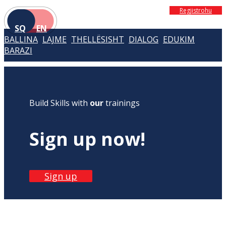
Regjistrohu
SQ
EN
BALLINA
LAJME
THELLËSISHT
DIALOG
EDUKIM
BARAZI
Build Skills with
our
trainings
Sign up now!
Sign up