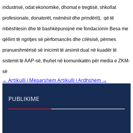
industrisë, odat ekonomike, dhomat e tregtisë, shkollat
profesionale, donatorët, nxënësit dhe prindërit), që të
mbështesin dhe të bashkëpunojnë me fondacionin Besa me
qëllim të ngritjes së përfomancës dhe cilësisë, përmes
pranueshmërisë së inicimit të arsimit dual në kuadër të
sistemit të AAP-së, thuhet në komunikatën për media e ZKM-
së
←
Artikulli i Mëparshëm
Artikulli i Ardhshëm
→
PUBLIKIME