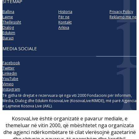
SITEMAP
Ballina
Historia
Privacy Policy
Lajme
Për ne
Reklamo me ne
Thellësisht
Kontakt
Dialog
Arkiva
Edukim
Barazi
MEDIA SOCIALE
Facebook
Twitter
Linkedin
YouTube
Vimeo
Instagram
Të gjitha të drejtat e rezervuara që nga viti 2000 Fondacioni për Informim,
Media, Dialog dhe Edukim KosovaLive (KosovaLive/KIMDE), më parë Agjencia
e Lajmeve Kosova Live (AKL).
KosovaLive është organizatë e pavarur mediale, e
themeluar në vitin 2000, që mbështetet nga organizata
dhe agjenci ndërkombëtare të cilat vlerësojnë gazetarinë