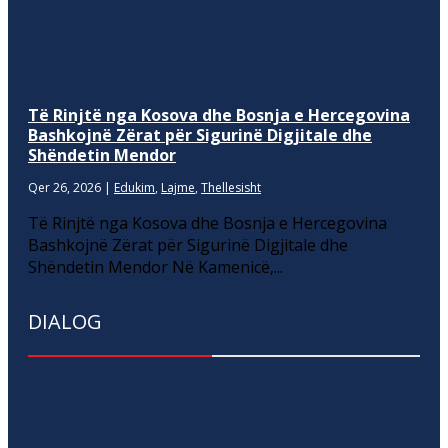
Të Rinjtë nga Kosova dhe Bosnja e Hercegovina
Bashkojnë Zërat për Sigurinë Digjitale dhe
Shëndetin Mendor
Qer 26, 2026
|
Edukim
,
Lajme
,
Thellesisht
Të Rinjtë nga Kosova dhe Bosnja e Hercegovina
Bashkojnë Zërat për Sigurinë Digjitale dhe
Shëndetin Mendor Në Kamenicë,...
DIALOG