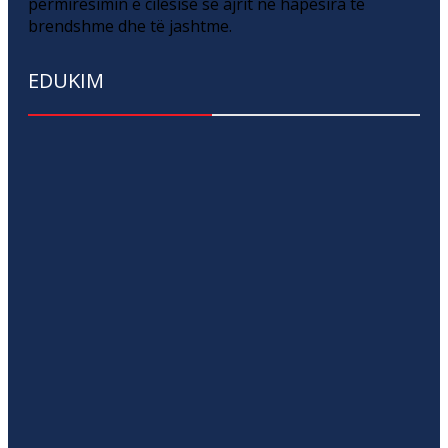
përmirësimin e cilësisë së ajrit në hapësira të
brendshme dhe të jashtme.
EDUKIM