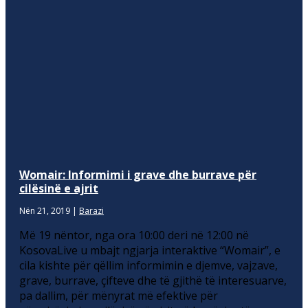
Womair: Informimi i grave dhe burrave për
cilësinë e ajrit
Nën 21, 2019
|
Barazi
Më 19 nëntor, nga ora 10:00 deri në 12:00 në
KosovaLive u mbajt ngjarja interaktive “Womair”, e
cila kishte për qëllim informimin e djemve, vajzave,
grave, burrave, çifteve dhe të gjithë të interesuarve,
pa dallim, për mënyrat më efektive për