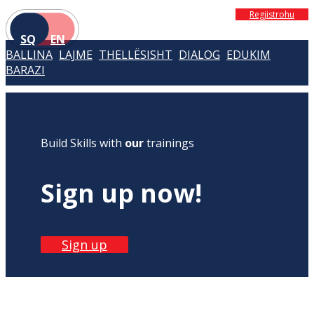
Regjistrohu
SQ
EN
BALLINA
LAJME
THELLËSISHT
DIALOG
EDUKIM
BARAZI
Build Skills with
our
trainings
Sign up now!
Sign up