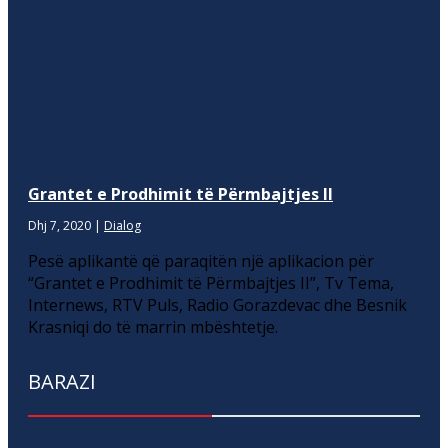
Grantet e Prodhimit të Përmbajtjes II
Dhj 7, 2020
|
Dialog
Pesë aplikantë që paraqitën një aplikacion për
“Grantet e Prodhimit të Përmbajtjes II”, Tv Tema,
Internews, RTV Puls, Radio Gorazdevac dhe Besnik
Krasniqi do të marrin mbështetje.
BARAZI