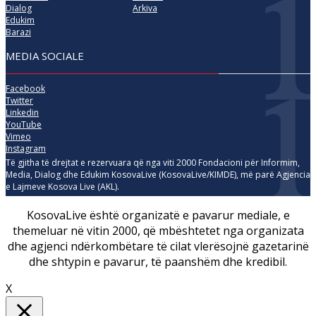
Dialog
Arkiva
Edukim
Barazi
MEDIA SOCIALE
Facebook
Twitter
Linkedin
YouTube
Vimeo
Instagram
Të gjitha të drejtat e rezervuara që nga viti 2000 Fondacioni për Informim,
Media, Dialog dhe Edukim KosovaLive (KosovaLive/KIMDE), më parë Agjencia
e Lajmeve Kosova Live (AKL).
KosovaLive është organizatë e pavarur mediale, e
themeluar në vitin 2000, që mbështetet nga organizata
dhe agjenci ndërkombëtare të cilat vlerësojnë gazetarinë
dhe shtypin e pavarur, të paanshëm dhe kredibil.
X