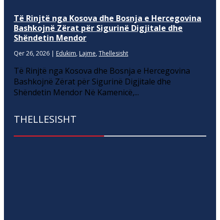
Të Rinjtë nga Kosova dhe Bosnja e Hercegovina
Bashkojnë Zërat për Sigurinë Digjitale dhe
Shëndetin Mendor
Qer 26, 2026
|
Edukim
,
Lajme
,
Thellesisht
Të Rinjtë nga Kosova dhe Bosnja e Hercegovina
Bashkojnë Zërat për Sigurinë Digjitale dhe
Shëndetin Mendor Në Kamenicë,...
THELLESISHT