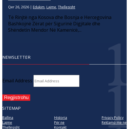
Qer 26, 2026
|
Edukim
,
Lajme
,
Thellesisht
Të Rinjtë nga Kosova dhe Bosnja e Hercegovina
Bashkojnë Zërat për Sigurinë Digjitale dhe
Shëndetin Mendor Në Kamenicë,...
NEWSLETTER
Email Address
Regjistrohu
SITEMAP
Ballina
Historia
Privacy Policy
Lajme
Për ne
Reklamo me ne
Thellësisht
Kontakt