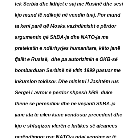
tek Serbia dhe lidhjet e saj me Rusinë dhe sesi
kjo mund të ndikojë në vendin tuaj. Por mund
ta keni parë që Moska vazhdimisht e përdor
argumentin që ShBA-ja dhe NATO-ja me
pretekstin e ndërhyrjes humanitare, këto janë
fjalët e Rusisë, dhe pa autorizimin e OKB-së
bombarduan Serbinë në vitin 1999 pasuar me
inkursion tokësor. Dhe ministri i Jashtëm rus
Sergei Lavrov e përdor shpesh këtë duke
thënë se perëndimi dhe në veçanti ShBA-ja
janë ata të cilën kanë vendosur precedent dhe
kjo e shfuqizon vlerën e kritikës së aleancës
perëndimore ose NATO-s ndaj veprimeve të