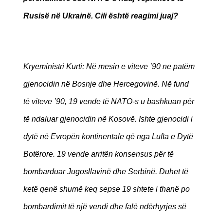
Rusisë në Ukrainë. Cili është reagimi juaj?
Kryeministri Kurti: Në mesin e viteve ’90 ne patëm
gjenocidin në Bosnje dhe Hercegovinë. Në fund
të viteve ’90, 19 vende të NATO-s u bashkuan për
të ndaluar gjenocidin në Kosovë. Ishte gjenocidi i
dytë në Evropën kontinentale që nga Lufta e Dytë
Botërore. 19 vende arritën konsensus për të
bombarduar Jugosllavinë dhe Serbinë. Duhet të
ketë qenë shumë keq sepse 19 shtete i thanë po
bombardimit të një vendi dhe falë ndërhyrjes së