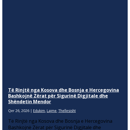
Të Rinjtë nga Kosova dhe Bosnja e Hercegovina
Bashkojnë Zërat për Sigurinë Digjitale dhe
Shëndetin Mendor
Qer 26, 2026
|
Edukim
,
Lajme
,
Thellesisht
Të Rinjtë nga Kosova dhe Bosnja e Hercegovina
Bashkojnë Zërat për Sigurinë Digjitale dhe