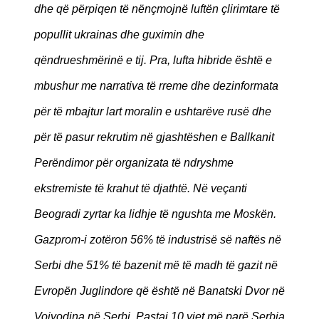
dhe që përpiqen të nënçmojnë luftën çlirimtare të
popullit ukrainas dhe guximin dhe
qëndrueshmërinë e tij. Pra, lufta hibride është e
mbushur me narrativa të rreme dhe dezinformata
për të mbajtur lart moralin e ushtarëve rusë dhe
për të pasur rekrutim në gjashtëshen e Ballkanit
Perëndimor për organizata të ndryshme
ekstremiste të krahut të djathtë. Në veçanti
Beogradi zyrtar ka lidhje të ngushta me Moskën.
Gazprom-i zotëron 56% të industrisë së naftës në
Serbi dhe 51% të bazenit më të madh të gazit në
Evropën Juglindore që është në Banatski Dvor në
Vojvodina në Serbi. Pastaj 10 vjet më parë Serbia