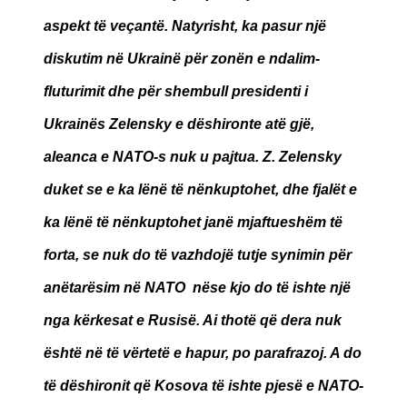
aspekt të veçantë. Natyrisht, ka pasur një
diskutim në Ukrainë për zonën e ndalim-
fluturimit dhe për shembull presidenti i
Ukrainës Zelensky e dëshironte atë gjë,
aleanca e NATO-s nuk u pajtua. Z. Zelensky
duket se e ka lënë të nënkuptohet, dhe fjalët e
ka lënë të nënkuptohet janë mjaftueshëm të
forta, se nuk do të vazhdojë tutje synimin për
anëtarësim në NATO nëse kjo do të ishte një
nga kërkesat e Rusisë. Ai thotë që dera nuk
është në të vërtetë e hapur, po parafrazoj. A do
të dëshironit që Kosova të ishte pjesë e NATO-