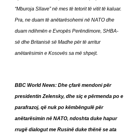
“Mburoja Sllave” në mes të tetorit të vitit të kaluar.
Pra, ne duam të anëtarësohemi në NATO dhe
duam ndihmën e Evropës Perëndimore, SHBA-
së dhe Britanisë së Madhe për të arritur
anëtarësimin e Kosovës sa më shpejt.
BBC World News
: Dhe çfarë mendoni për
presidentin Zelensky, dhe siç e përmenda po e
parafrazoj, që nuk po këmbëngulë për
anëtarësimin në NATO, ndoshta duke hapur
rrugë dialogut me Rusinë duke thënë se ata