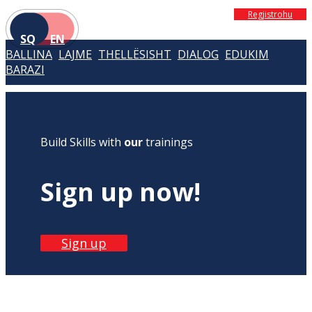
Regjistrohu
SQ
EN
BALLINA
LAJME
THELLËSISHT
DIALOG
EDUKIM
BARAZI
Build Skills with
our
trainings
Sign up now!
Sign up