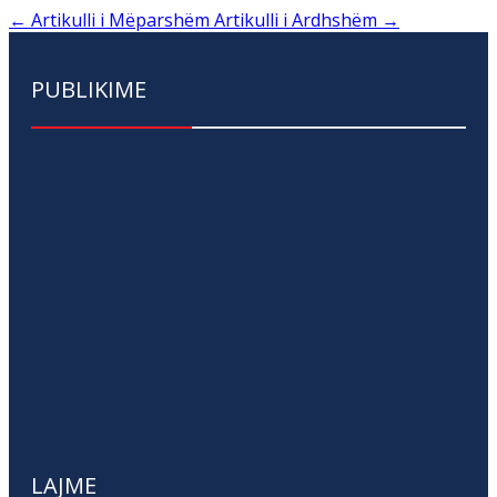
←
Artikulli i Mëparshëm
Artikulli i Ardhshëm
→
PUBLIKIME
LAJME