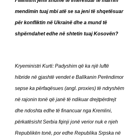
Fillimisht jemi shumë të interesuar të marrim
mendimin tuaj mbi atë se sa jeni të shqetësuar
për konfliktin në Ukrainë dhe a mund të
shpërndahet edhe në shtetin tuaj Kosovën?
Kryeministri Kurti: Padyshim që ka një luftë
hibride në gjashtë vendet e Ballkanin Perëndimor
sepse ka përfaqësues (angl. proxies) të ndryshëm
në rajonin tonë që janë të ndikuar drejtpërdrejt
dhe ndoshta edhe të financuar nga Kremlini,
përkatësisht Serbia fqinji jonë verior nuk e njeh
Republikën tonë, por edhe Republika Srpska në