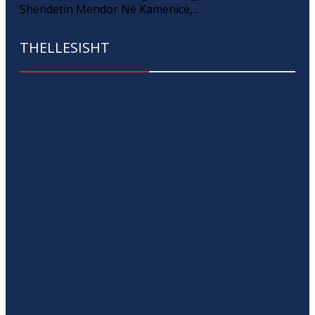
Shëndetin Mendor Në Kamenicë,...
THELLESISHT