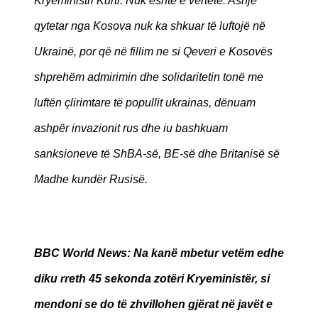
Kryeministri Kurti: Nuk është e vërtetë. Asnjë
qytetar nga Kosova nuk ka shkuar të luftojë në
Ukrainë, por që në fillim ne si Qeveri e Kosovës
shprehëm admirimin dhe solidaritetin tonë me
luftën çlirimtare të popullit ukrainas, dënuam
ashpër invazionit rus dhe iu bashkuam
sanksioneve të ShBA-së, BE-së dhe Britanisë së
Madhe kundër Rusisë.
BBC World News
: Na kanë mbetur vetëm edhe
diku rreth 45 sekonda zotëri Kryeministër, si
mendoni se do të zhvillohen gjërat në javët e