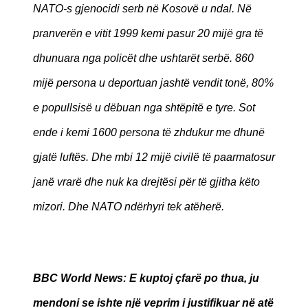
NATO-s gjenocidi serb në Kosovë u ndal. Në
pranverën e vitit 1999 kemi pasur 20 mijë gra të
dhunuara nga policët dhe ushtarët serbë. 860
mijë persona u deportuan jashtë vendit tonë, 80%
e popullsisë u dëbuan nga shtëpitë e tyre. Sot
ende i kemi 1600 persona të zhdukur me dhunë
gjatë luftës. Dhe mbi 12 mijë civilë të paarmatosur
janë vrarë dhe nuk ka drejtësi për të gjitha këto
mizori. Dhe NATO ndërhyri tek atëherë.
BBC World News
: E kuptoj çfarë po thua, ju
mendoni se ishte një veprim i justifikuar në atë