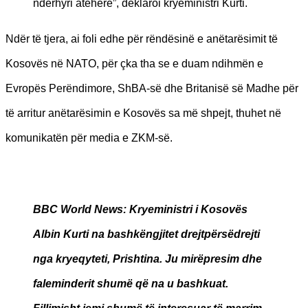
ndërhyri atëherë”, deklaroi kryeministri Kurti.
Ndër të tjera, ai foli edhe për rëndësinë e anëtarësimit të
Kosovës në NATO, për çka tha se e duam ndihmën e
Evropës Perëndimore, ShBA-së dhe Britanisë së Madhe për
të arritur anëtarësimin e Kosovës sa më shpejt, thuhet në
komunikatën për media e ZKM-së.
BBC World News
: Kryeministri i Kosovës
Albin Kurti na bashkëngjitet drejtpërsëdrejti
nga kryeqyteti, Prishtina. Ju mirëpresim dhe
faleminderit shumë që na u bashkuat.