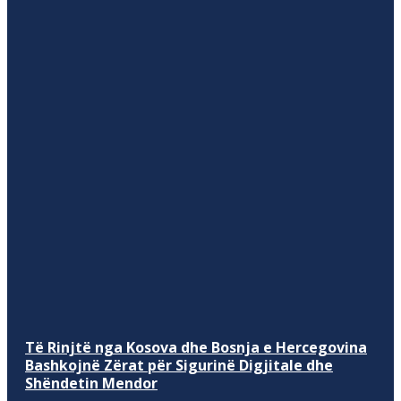
Të Rinjtë nga Kosova dhe Bosnja e Hercegovina
Bashkojnë Zërat për Sigurinë Digjitale dhe
Shëndetin Mendor