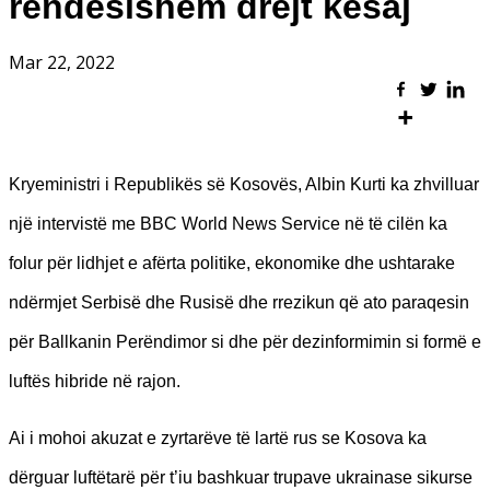
rëndësishëm drejt kësaj
Mar 22, 2022
Kryeministri i Republikës së Kosovës, Albin Kurti ka zhvilluar
një intervistë me BBC World News Service në të cilën ka
folur për lidhjet e afërta politike, ekonomike dhe ushtarake
ndërmjet Serbisë dhe Rusisë dhe rrezikun që ato paraqesin
për Ballkanin Perëndimor si dhe për dezinformimin si formë e
luftës hibride në rajon.
Ai i mohoi akuzat e zyrtarëve të lartë rus se Kosova ka
dërguar luftëtarë për t’iu bashkuar trupave ukrainase sikurse