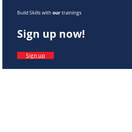
Build Skills with
our
trainings
Sign up now!
Sign up