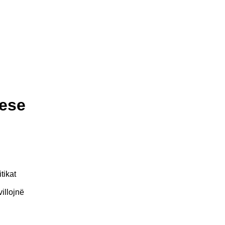
uese
tikat
illojnë