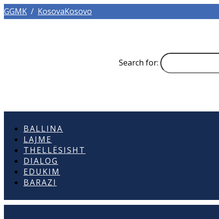
GGMK
/
KosovaKosovo
Search for:
BALLINA
LAJME
THELLËSISHT
DIALOG
EDUKIM
BARAZI