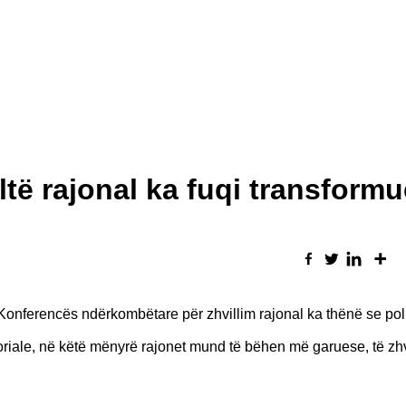
ltë rajonal ka fuqi transform
 Konferencës ndërkombëtare për zhvillim rajonal ka thënë se poli
itoriale, në këtë mënyrë rajonet mund të bëhen më garuese, të zhv