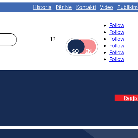
Historia
Për Ne
Kontakti
Video
Publikim
Follow
Follow
Follow
Follow
SQ
EN
Follow
Follow
Regji