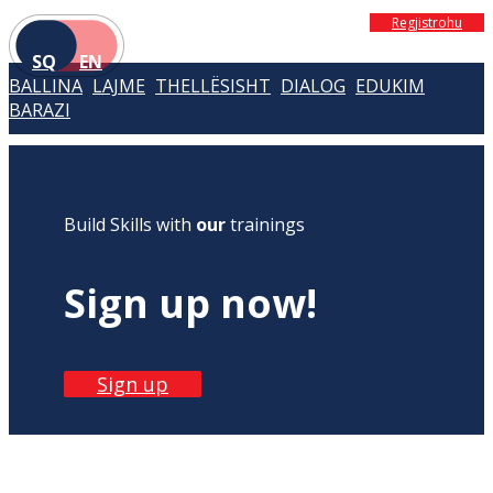
Regjistrohu
SQ
EN
BALLINA
LAJME
THELLËSISHT
DIALOG
EDUKIM
BARAZI
Build Skills with
our
trainings
Sign up now!
Sign up