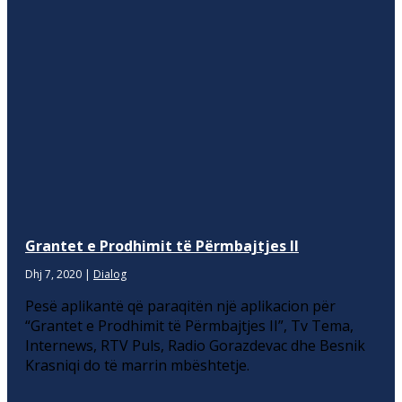
Grantet e Prodhimit të Përmbajtjes II
Dhj 7, 2020
|
Dialog
Pesë aplikantë që paraqitën një aplikacion për
“Grantet e Prodhimit të Përmbajtjes II”, Tv Tema,
Internews, RTV Puls, Radio Gorazdevac dhe Besnik
Krasniqi do të marrin mbështetje.