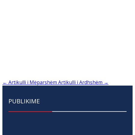
←
Artikulli i Mëparshëm
Artikulli i Ardhshëm
→
PUBLIKIME