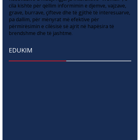
cila kishte për qëllim informimin e djemve, vajzave,
grave, burrave, çifteve dhe të gjithë të interesuarve,
pa dallim, për mënyrat më efektive për
përmirësimin e cilësisë së ajrit në hapësira të
brendshme dhe të jashtme.
EDUKIM