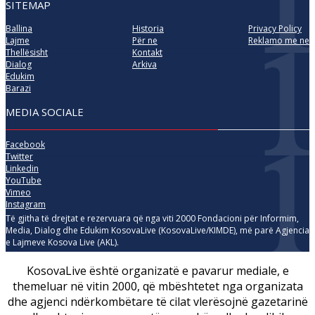
SITEMAP
Ballina
Historia
Privacy Policy
Lajme
Për ne
Reklamo me ne
Thellësisht
Kontakt
Dialog
Arkiva
Edukim
Barazi
MEDIA SOCIALE
Facebook
Twitter
Linkedin
YouTube
Vimeo
Instagram
Të gjitha të drejtat e rezervuara që nga viti 2000 Fondacioni për Informim,
Media, Dialog dhe Edukim KosovaLive (KosovaLive/KIMDE), më parë Agjencia
e Lajmeve Kosova Live (AKL).
KosovaLive është organizatë e pavarur mediale, e
themeluar në vitin 2000, që mbështetet nga organizata
dhe agjenci ndërkombëtare të cilat vlerësojnë gazetarinë