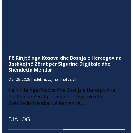
Të Rinjtë nga Kosova dhe Bosnja e Hercegovina
Bashkojnë Zërat për Sigurinë Digjitale dhe
Shëndetin Mendor
Qer 26, 2026
|
Edukim
,
Lajme
,
Thellesisht
Të Rinjtë nga Kosova dhe Bosnja e Hercegovina
Bashkojnë Zërat për Sigurinë Digjitale dhe
Shëndetin Mendor Në Kamenicë,...
DIALOG