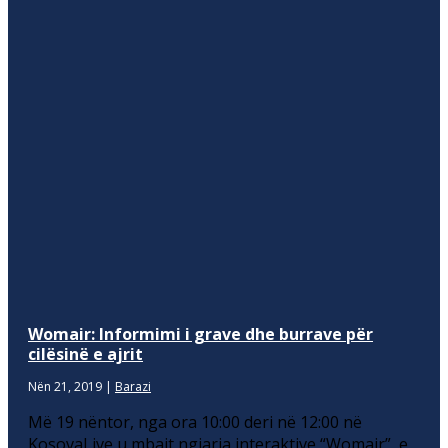
Womair: Informimi i grave dhe burrave për
cilësinë e ajrit
Nën 21, 2019
|
Barazi
Më 19 nëntor, nga ora 10:00 deri në 12:00 në
KosovaLive u mbajt ngjarja interaktive “Womair”, e