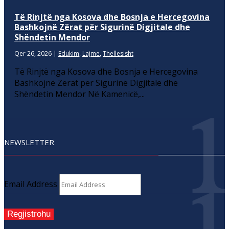
Të Rinjtë nga Kosova dhe Bosnja e Hercegovina
Bashkojnë Zërat për Sigurinë Digjitale dhe
Shëndetin Mendor
Qer 26, 2026
|
Edukim
,
Lajme
,
Thellesisht
Të Rinjtë nga Kosova dhe Bosnja e Hercegovina
Bashkojnë Zërat për Sigurinë Digjitale dhe
Shëndetin Mendor Në Kamenicë,...
NEWSLETTER
Email Address
Regjistrohu