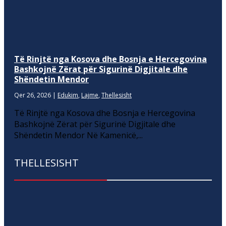
Të Rinjtë nga Kosova dhe Bosnja e Hercegovina
Bashkojnë Zërat për Sigurinë Digjitale dhe
Shëndetin Mendor
Qer 26, 2026
|
Edukim
,
Lajme
,
Thellesisht
Të Rinjtë nga Kosova dhe Bosnja e Hercegovina
Bashkojnë Zërat për Sigurinë Digjitale dhe
Shëndetin Mendor Në Kamenicë,...
THELLESISHT