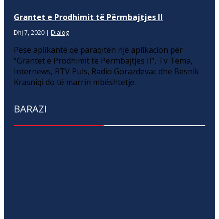
Grantet e Prodhimit të Përmbajtjes II
Dhj 7, 2020
|
Dialog
Pesë aplikantë që paraqitën një aplikacion për
“Grantet e Prodhimit të Përmbajtjes II”, Tv Tema,
Internews, RTV Puls, Radio Gorazdevac dhe Besnik
Krasniqi do të marrin mbështetje.
BARAZI