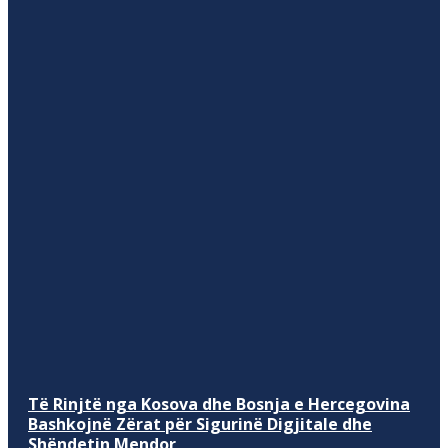
Të Rinjtë nga Kosova dhe Bosnja e Hercegovina
Bashkojnë Zërat për Sigurinë Digjitale dhe
Shëndetin Mendor