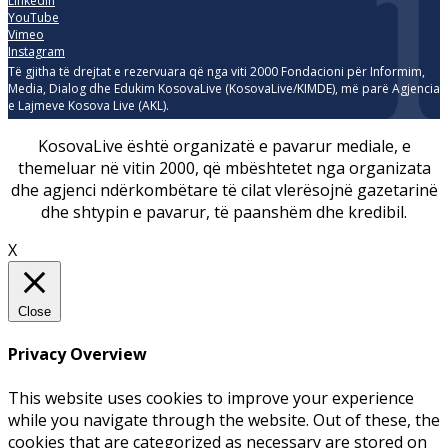
Linkedin
YouTube
Vimeo
Instagram
Të gjitha të drejtat e rezervuara që nga viti 2000 Fondacioni për Informim,
Media, Dialog dhe Edukim KosovaLive (KosovaLive/KIMDE), më parë Agjencia
e Lajmeve Kosova Live (AKL).
KosovaLive është organizatë e pavarur mediale, e
themeluar në vitin 2000, që mbështetet nga organizata
dhe agjenci ndërkombëtare të cilat vlerësojnë gazetarinë
dhe shtypin e pavarur, të paanshëm dhe kredibil.
X
Close
Privacy Overview
This website uses cookies to improve your experience
while you navigate through the website. Out of these, the
cookies that are categorized as necessary are stored on