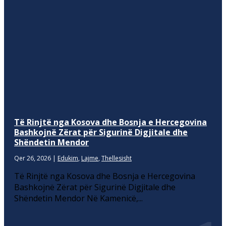
Të Rinjtë nga Kosova dhe Bosnja e Hercegovina
Bashkojnë Zërat për Sigurinë Digjitale dhe
Shëndetin Mendor
Qer 26, 2026
|
Edukim
,
Lajme
,
Thellesisht
Të Rinjtë nga Kosova dhe Bosnja e Hercegovina
Bashkojnë Zërat për Sigurinë Digjitale dhe
Shëndetin Mendor Në Kamenicë,...