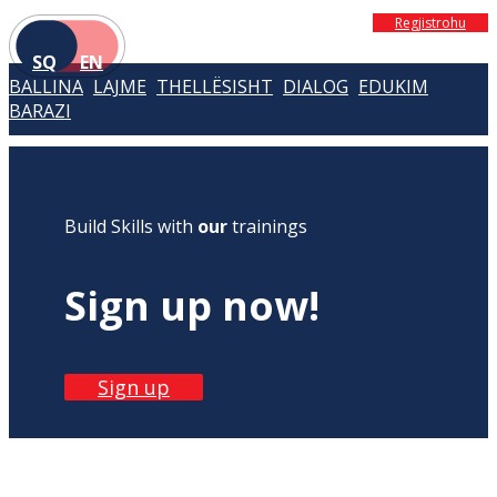
Regjistrohu
SQ
EN
BALLINA
LAJME
THELLËSISHT
DIALOG
EDUKIM
BARAZI
Build Skills with
our
trainings
Sign up now!
Sign up