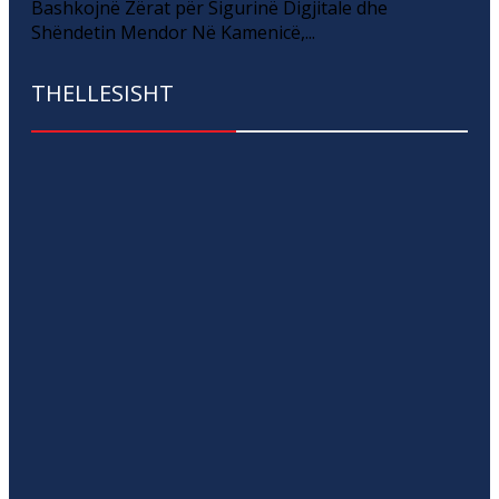
Bashkojnë Zërat për Sigurinë Digjitale dhe
Shëndetin Mendor Në Kamenicë,...
THELLESISHT