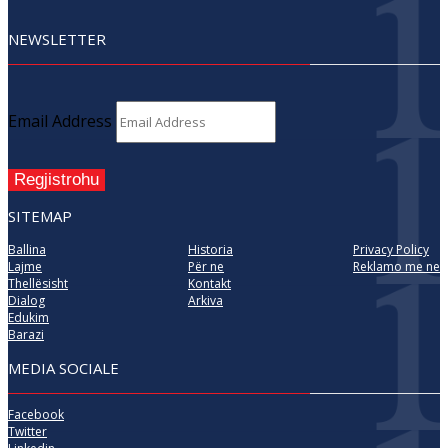
NEWSLETTER
Email Address
Regjistrohu
SITEMAP
Ballina
Historia
Privacy Policy
Lajme
Për ne
Reklamo me ne
Thellësisht
Kontakt
Dialog
Arkiva
Edukim
Barazi
MEDIA SOCIALE
Facebook
Twitter