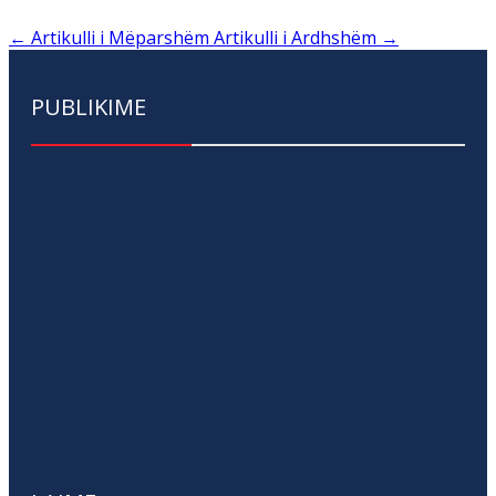
←
Artikulli i Mëparshëm
Artikulli i Ardhshëm
→
PUBLIKIME