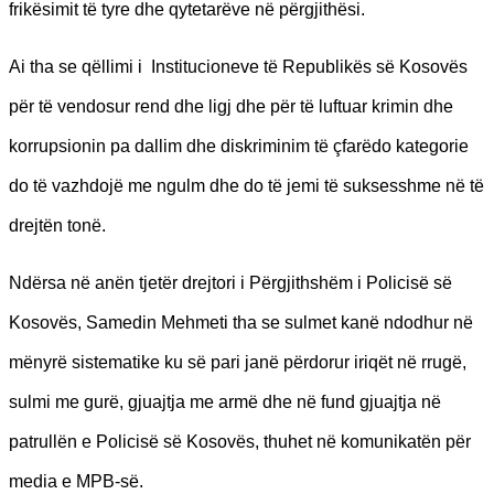
frikësimit të tyre dhe qytetarëve në përgjithësi.
Ai tha se qëllimi i Institucioneve të Republikës së Kosovës
për të vendosur rend dhe ligj dhe për të luftuar krimin dhe
korrupsionin pa dallim dhe diskriminim të çfarëdo kategorie
do të vazhdojë me ngulm dhe do të jemi të suksesshme në të
drejtën tonë.
Ndërsa në anën tjetër drejtori i Përgjithshëm i Policisë së
Kosovës, Samedin Mehmeti tha se sulmet kanë ndodhur në
mënyrë sistematike ku së pari janë përdorur iriqët në rrugë,
sulmi me gurë, gjuajtja me armë dhe në fund gjuajtja në
patrullën e Policisë së Kosovës, thuhet në komunikatën për
media e MPB-së.