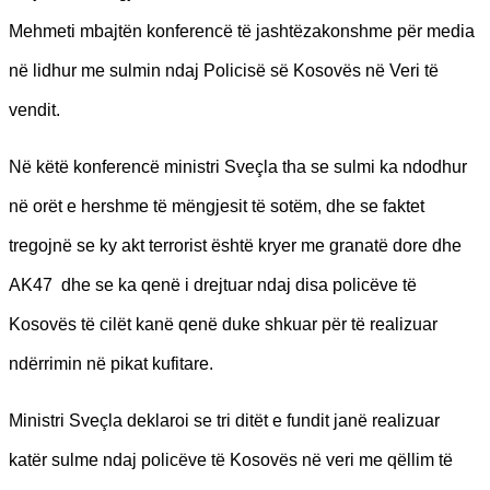
Mehmeti mbajtën konferencë të jashtëzakonshme për media
në lidhur me sulmin ndaj Policisë së Kosovës në Veri të
vendit.
Në këtë konferencë ministri Sveçla tha se sulmi ka ndodhur
në orët e hershme të mëngjesit të sotëm, dhe se faktet
tregojnë se ky akt terrorist është kryer me granatë dore dhe
AK47 dhe se ka qenë i drejtuar ndaj disa policëve të
Kosovës të cilët kanë qenë duke shkuar për të realizuar
ndërrimin në pikat kufitare.
Ministri Sveçla deklaroi se tri ditët e fundit janë realizuar
katër sulme ndaj policëve të Kosovës në veri me qëllim të