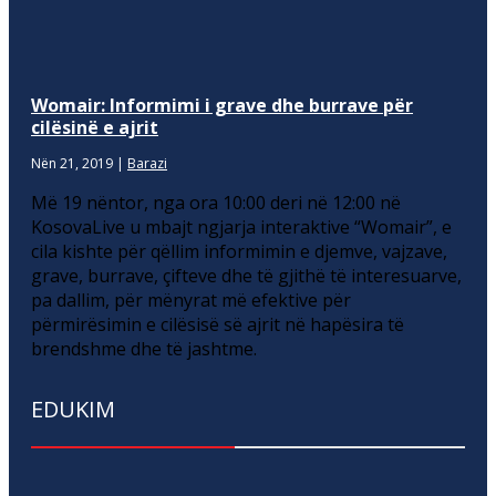
Womair: Informimi i grave dhe burrave për
cilësinë e ajrit
Nën 21, 2019
|
Barazi
Më 19 nëntor, nga ora 10:00 deri në 12:00 në
KosovaLive u mbajt ngjarja interaktive “Womair”, e
cila kishte për qëllim informimin e djemve, vajzave,
grave, burrave, çifteve dhe të gjithë të interesuarve,
pa dallim, për mënyrat më efektive për
përmirësimin e cilësisë së ajrit në hapësira të
brendshme dhe të jashtme.
EDUKIM