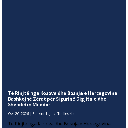
Të Rinjtë nga Kosova dhe Bosnja e Hercegovina
Bashkojnë Zërat për Sigurinë Digjitale dhe
Shëndetin Mendor
Qer 26, 2026
|
Edukim
,
Lajme
,
Thellesisht
Të Rinjtë nga Kosova dhe Bosnja e Hercegovina