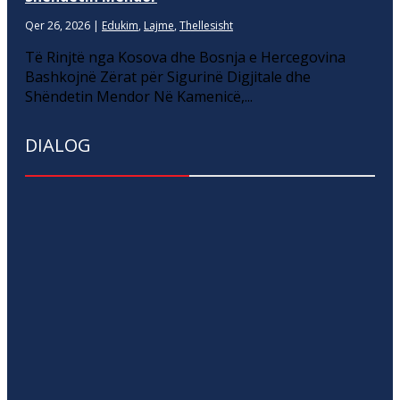
Qer 26, 2026
|
Edukim
,
Lajme
,
Thellesisht
Të Rinjtë nga Kosova dhe Bosnja e Hercegovina
Bashkojnë Zërat për Sigurinë Digjitale dhe
Shëndetin Mendor Në Kamenicë,...
DIALOG