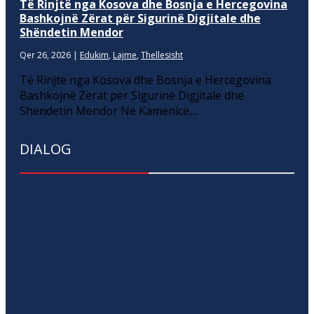
Të Rinjtë nga Kosova dhe Bosnja e Hercegovina
Bashkojnë Zërat për Sigurinë Digjitale dhe
Shëndetin Mendor
Qer 26, 2026
|
Edukim
,
Lajme
,
Thellesisht
Të Rinjtë nga Kosova dhe Bosnja e Hercegovina
Bashkojnë Zërat për Sigurinë Digjitale dhe
Shëndetin Mendor Në Kamenicë,...
DIALOG