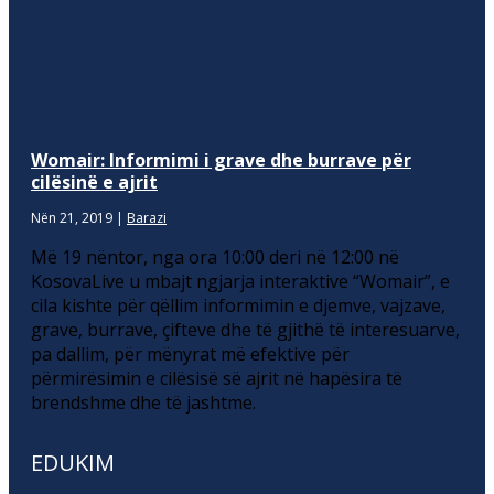
Womair: Informimi i grave dhe burrave për
cilësinë e ajrit
Nën 21, 2019
|
Barazi
Më 19 nëntor, nga ora 10:00 deri në 12:00 në
KosovaLive u mbajt ngjarja interaktive “Womair”, e
cila kishte për qëllim informimin e djemve, vajzave,
grave, burrave, çifteve dhe të gjithë të interesuarve,
pa dallim, për mënyrat më efektive për
përmirësimin e cilësisë së ajrit në hapësira të
brendshme dhe të jashtme.
EDUKIM