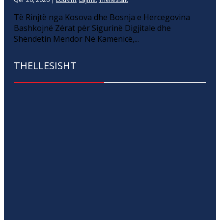
Të Rinjtë nga Kosova dhe Bosnja e Hercegovina
Bashkojnë Zërat për Sigurinë Digjitale dhe
Shëndetin Mendor Në Kamenicë,...
THELLESISHT