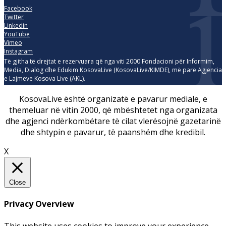
Facebook
Twitter
Linkedin
YouTube
Vimeo
Instagram
Të gjitha të drejtat e rezervuara që nga viti 2000 Fondacioni për Informim,
Media, Dialog dhe Edukim KosovaLive (KosovaLive/KIMDE), më parë Agjencia
e Lajmeve Kosova Live (AKL).
KosovaLive është organizatë e pavarur mediale, e
themeluar në vitin 2000, që mbështetet nga organizata
dhe agjenci ndërkombëtare të cilat vlerësojnë gazetarinë
dhe shtypin e pavarur, të paanshëm dhe kredibil.
X
Close
Privacy Overview
This website uses cookies to improve your experience