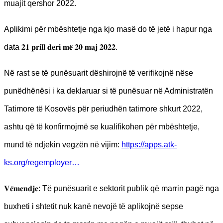
muajit qershor 2022.
Aplikimi për mbështetje nga kjo masë do të jetë i hapur nga
data 𝟐𝟏 𝐩𝐫𝐢𝐥𝐥 𝐝𝐞𝐫𝐢 𝐦𝐞̈ 𝟐𝟎 𝐦𝐚𝐣 𝟐𝟎𝟐𝟐.
Në rast se të punësuarit dëshirojnë të verifikojnë nëse
punëdhënësi i ka deklaruar si të punësuar në Administratën
Tatimore të Kosovës për periudhën tatimore shkurt 2022,
ashtu që të konfirmojmë se kualifikohen për mbështetje,
mund të ndjekin vegzën në vijim:
https://apps.atk-
ks.org/regemployer…
𝐕𝐞̈𝐦𝐞𝐧𝐝𝐣𝐞: Të punësuarit e sektorit publik që marrin pagë nga
buxheti i shtetit nuk kanë nevojë të aplikojnë sepse