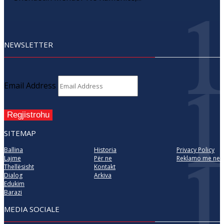
NEWSLETTER
Email Address
Regjistrohu
SITEMAP
Ballina
Historia
Privacy Policy
Lajme
Për ne
Reklamo me ne
Thellësisht
Kontakt
Dialog
Arkiva
Edukim
Barazi
MEDIA SOCIALE