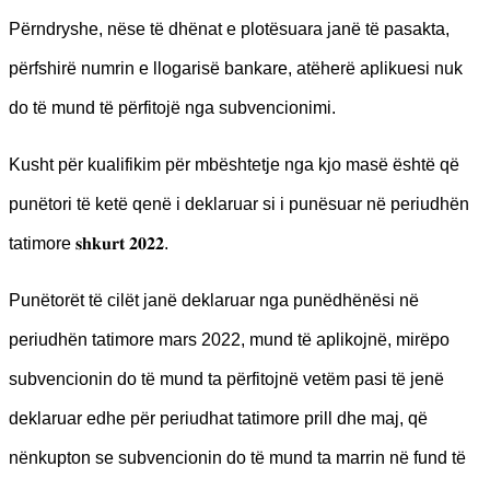
Përndryshe, nëse të dhënat e plotësuara janë të pasakta,
përfshirë numrin e llogarisë bankare, atëherë aplikuesi nuk
do të mund të përfitojë nga subvencionimi.
Kusht për kualifikim për mbështetje nga kjo masë është që
punëtori të ketë qenë i deklaruar si i punësuar në periudhën
tatimore 𝐬𝐡𝐤𝐮𝐫𝐭 𝟐𝟎𝟐𝟐.
Punëtorët të cilët janë deklaruar nga punëdhënësi në
periudhën tatimore mars 2022, mund të aplikojnë, mirëpo
subvencionin do të mund ta përfitojnë vetëm pasi të jenë
deklaruar edhe për periudhat tatimore prill dhe maj, që
nënkupton se subvencionin do të mund ta marrin në fund të