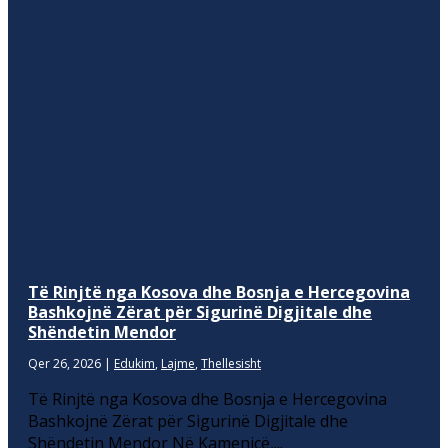
Të Rinjtë nga Kosova dhe Bosnja e Hercegovina
Bashkojnë Zërat për Sigurinë Digjitale dhe
Shëndetin Mendor
Qer 26, 2026
|
Edukim
,
Lajme
,
Thellesisht
Të Rinjtë nga Kosova dhe Bosnja e Hercegovina
Bashkojnë Zërat për Sigurinë Digjitale dhe
Shëndetin Mendor Në Kamenicë,...