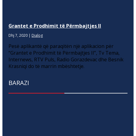
Grantet e Prodhimit të Përmbajtjes II
Dhj 7, 2020
|
Dialog
Pesë aplikantë që paraqitën një aplikacion për
“Grantet e Prodhimit të Përmbajtjes II”, Tv Tema,
Internews, RTV Puls, Radio Gorazdevac dhe Besnik
Krasniqi do të marrin mbështetje.
BARAZI