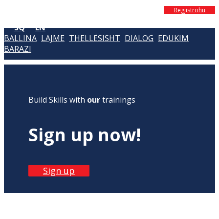
Regjistrohu
SQ
EN
BALLINA
LAJME
THELLËSISHT
DIALOG
EDUKIM
BARAZI
Build Skills with
our
trainings
Sign up now!
Sign up