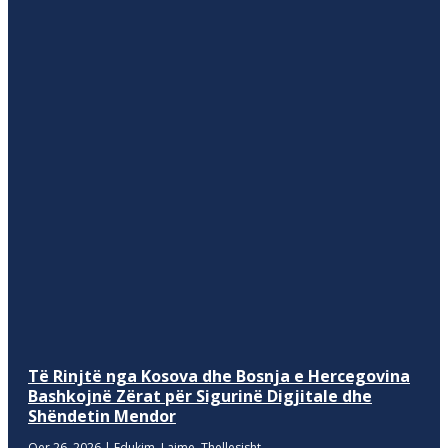
Të Rinjtë nga Kosova dhe Bosnja e Hercegovina
Bashkojnë Zërat për Sigurinë Digjitale dhe
Shëndetin Mendor
Qer 26, 2026
|
Edukim
,
Lajme
,
Thellesisht