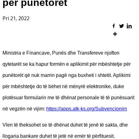
për punëtorët
Pri 21, 2022
Ministria e Financave, Punës dhe Transfereve njofton
qytetarët se ka hapur formën e aplikimit për mbështetje për
punëtorët që nuk marrin pagë nga buxheti i shtetit. Aplikimi
për mbështetje do të bëhet në mënyrë elektronike, duke
plotësuar formularin me të dhënat personale të të punësuarit
në vegzën në vijim:
https://apps.atk-ks.org/Subvencionim
Vlen të theksohet se të dhënat duhet të jenë të sakta, dhe
llogaria bankare duhet të jetë në emër të përfituesit.