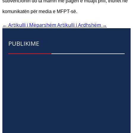
subvencionin do ta marrin me pagën e muajit prill, thuhet në
komunikatën për media e MFPT-së.
←
Artikulli i Mëparshëm
Artikulli i Ardhshëm
→
PUBLIKIME