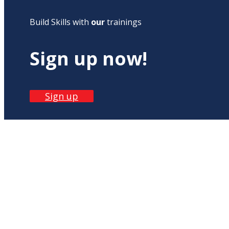
Build Skills with
our
trainings
Sign up now!
Sign up