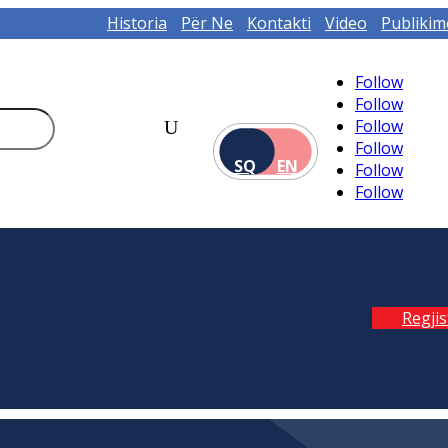
Historia
Për Ne
Kontakti
Video
Publikim
Follow
Follow
Follow
Follow
SQ
EN
Follow
Follow
Regji