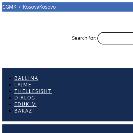
GGMK
/
KosovaKosovo
Search for:
BALLINA
LAJME
THELLËSISHT
DIALOG
EDUKIM
BARAZI