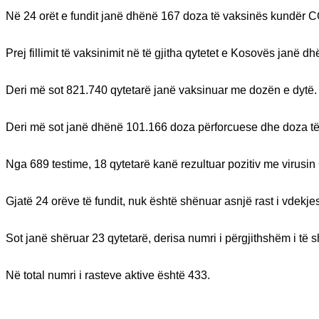
Në 24 orët e fundit janë dhënë 167 doza të vaksinës kundër 
Prej fillimit të vaksinimit në të gjitha qytetet e Kosovës janë 
Deri më sot 821.740 qytetarë janë vaksinuar me dozën e dytë.
Deri më sot janë dhënë 101.166 doza përforcuese dhe doza të
Nga 689 testime, 18 qytetarë kanë rezultuar pozitiv me virusi
Gjatë 24 orëve të fundit, nuk është shënuar asnjë rast i vdekje
Sot janë shëruar 23 qytetarë, derisa numri i përgjithshëm i të
Në total numri i rasteve aktive është 433.