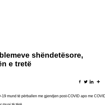
oblemeve shëndetësore,
n e tretë
VID-19 mund të përballen me gjendjen post-COVID apo me COVID
 muaj të tërë.