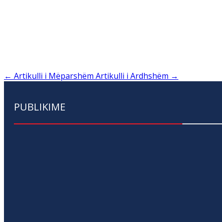
←
Artikulli i Mëparshëm
Artikulli i Ardhshëm
→
PUBLIKIME