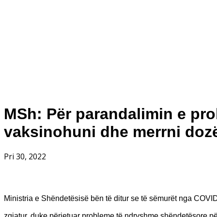
MSh: Për parandalimin e pr
vaksinohuni dhe merrni dozë
Pri 30, 2022
Ministria e Shëndetësisë bën të ditur se të sëmurët nga CO
zgjatur, duke përjetuar probleme të ndryshme shëndetësore për