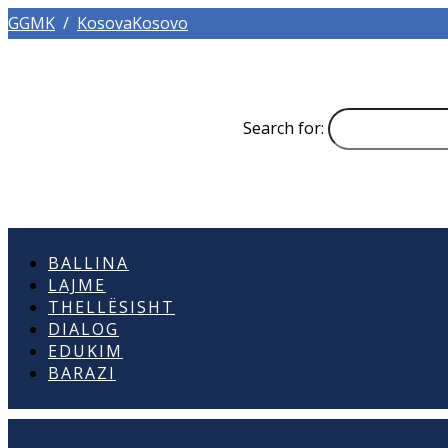
GGMK
/
KosovaKosovo
Search for:
BALLINA
LAJME
THELLËSISHT
DIALOG
EDUKIM
BARAZI