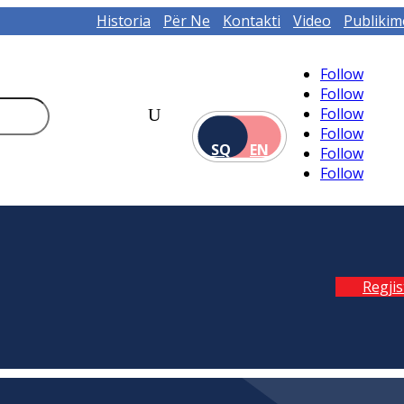
Historia
Për Ne
Kontakti
Video
Publikim
Follow
Follow
Follow
Follow
SQ
EN
Follow
Follow
Regji