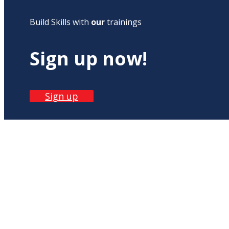
Build Skills with
our
trainings
Sign up now!
Sign up