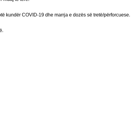
lotë kundër COVID-19 dhe marrja e dozës së tretë/përforcuese.
ë.