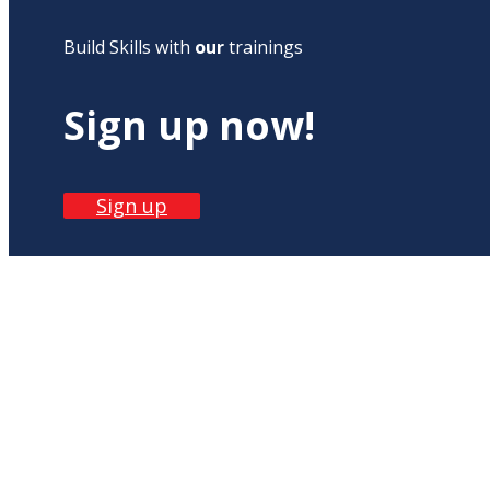
Build Skills with
our
trainings
Sign up now!
Sign up