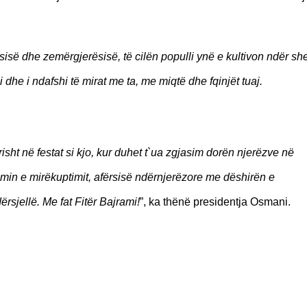
ërsisë dhe zemërgjerësisë, të cilën populli ynë e kultivon ndër sh
 dhe i ndafshi të mirat me ta, me miqtë dhe fqinjët tuaj.
ht në festat si kjo, kur duhet t`ua zgjasim dorën njerëzve në
imin e mirëkuptimit, afërsisë ndërnjerëzore me dëshirën e
ërsjellë. Me fat Fitër Bajrami!
”, ka thënë presidentja Osmani.