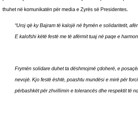
thuhet në komunikatën për media e Zyrës së Presidentes.
“Uroj që ky Bajram të kalojë në frymën e solidaritetit, af
E kalofshi këtë festë me të afërmit tuaj në paqe e harmoni
Frymën solidare duhet ta dëshmojmë çdoherë, e posaçëris
nevojë. Kjo festë është, poashtu mundësi e mirë për forc
përbashkët për zhvillimin e tolerancës dhe respektit të nd