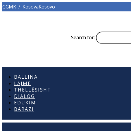
GGMK
/
KosovaKosovo
Search for:
BALLINA
LAJME
THELLËSISHT
DIALOG
EDUKIM
BARAZI