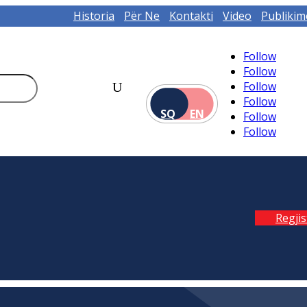
Historia
Për Ne
Kontakti
Video
Publikim
Follow
Follow
Follow
Follow
SQ
EN
Follow
Follow
Regji