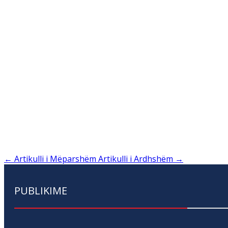
←
Artikulli i Mëparshëm
Artikulli i Ardhshëm
→
PUBLIKIME