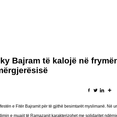
ky Bajram të kalojë në frymë
emërgjerësisë
stën e Fitër Bajramit për të gjithë besimtarët myslimanë. Në ur
imin e muajit të Ramazanit karakterizohet me solidaritet ndërnj