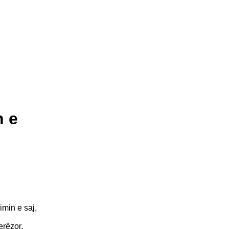
n e
imin e saj,
erëzor,