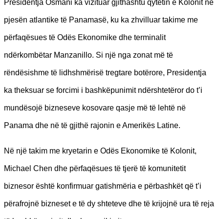
Presidentja Osmani ka vizituar gjithashtu qytetin e Kolonit në
pjesën atlantike të Panamasë, ku ka zhvilluar takime me
përfaqësues të Odës Ekonomike dhe terminalit
ndërkombëtar Manzanillo. Si një nga zonat më të
rëndësishme të lidhshmërisë tregtare botërore, Presidentja
ka theksuar se forcimi i bashkëpunimit ndërshtetëror do t’i
mundësojë bizneseve kosovare qasje më të lehtë në
Panama dhe në të gjithë rajonin e Amerikës Latine.
Në një takim me kryetarin e Odës Ekonomike të Kolonit,
Michael Chen dhe përfaqësues të tjerë të komunitetit
biznesor është konfirmuar gatishmëria e përbashkët që t’i
përafrojnë bizneset e të dy shteteve dhe të krijojnë ura të reja