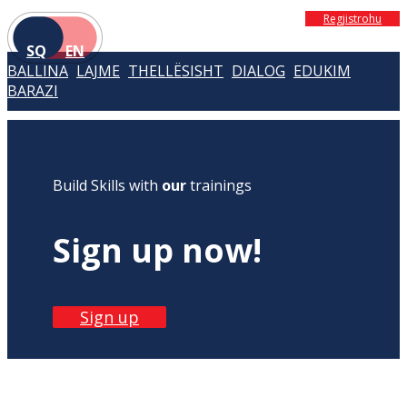
Regjistrohu
SQ
EN
BALLINA
LAJME
THELLËSISHT
DIALOG
EDUKIM
BARAZI
Build Skills with
our
trainings
Sign up now!
Sign up