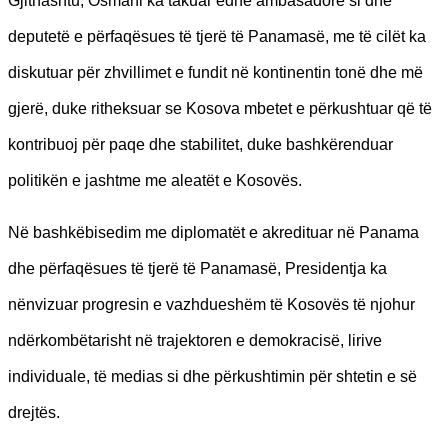
Gjithashtu, Osmani ka takuar edhe ambasadorë si dhe
deputetë e përfaqësues të tjerë të Panamasë, me të cilët ka
diskutuar për zhvillimet e fundit në kontinentin tonë dhe më
gjerë, duke ritheksuar se Kosova mbetet e përkushtuar që të
kontribuoj për paqe dhe stabilitet, duke bashkërenduar
politikën e jashtme me aleatët e Kosovës.
Në bashkëbisedim me diplomatët e akredituar në Panama
dhe përfaqësues të tjerë të Panamasë, Presidentja ka
nënvizuar progresin e vazhdueshëm të Kosovës të njohur
ndërkombëtarisht në trajektoren e demokracisë, lirive
individuale, të medias si dhe përkushtimin për shtetin e së
drejtës.