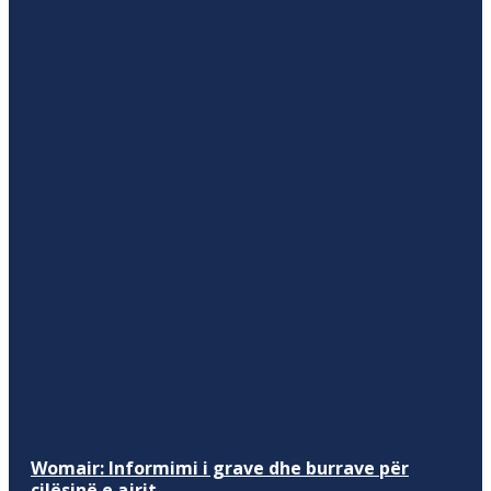
Womair: Informimi i grave dhe burrave për
cilësinë e ajrit