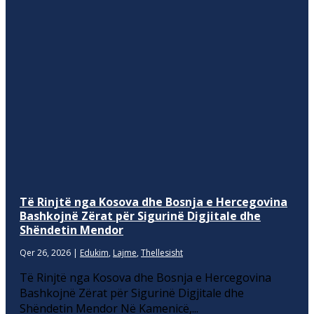
Të Rinjtë nga Kosova dhe Bosnja e Hercegovina
Bashkojnë Zërat për Sigurinë Digjitale dhe
Shëndetin Mendor
Qer 26, 2026
|
Edukim
,
Lajme
,
Thellesisht
Të Rinjtë nga Kosova dhe Bosnja e Hercegovina
Bashkojnë Zërat për Sigurinë Digjitale dhe
Shëndetin Mendor Në Kamenicë,...