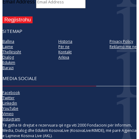
Email Address
Regjistrohu
SITEMAP
Ballina
Historia
Privacy Policy
Lajme
Për ne
Reklamo me ne
Thellësisht
Kontakt
Dialog
Arkiva
Edukim
Barazi
MEDIA SOCIALE
Facebook
Twitter
Linkedin
YouTube
Vimeo
Instagram
Të gjitha të drejtat e rezervuara që nga viti 2000 Fondacioni për Informim,
Media, Dialog dhe Edukim KosovaLive (KosovaLive/KIMDE), më parë Agjencia
e Lajmeve Kosova Live (AKL).