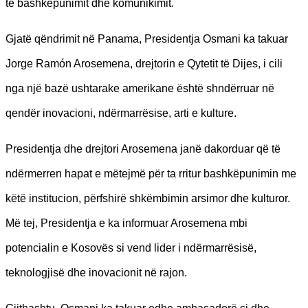
të bashkëpunimit dhe komunikimit.
Gjatë qëndrimit në Panama, Presidentja Osmani ka takuar
Jorge Ramón Arosemena, drejtorin e Qytetit të Dijes, i cili
nga një bazë ushtarake amerikane është shndërruar në
qendër inovacioni, ndërmarrësise, arti e kulture.
Presidentja dhe drejtori Arosemena janë dakorduar që të
ndërmerren hapat e mëtejmë për ta rritur bashkëpunimin me
këtë institucion, përfshirë shkëmbimin arsimor dhe kulturor.
Më tej, Presidentja e ka informuar Arosemena mbi
potencialin e Kosovës si vend lider i ndërmarrësisë,
teknologjisë dhe inovacionit në rajon.