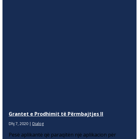
Grantet e Prodhimit të Përmbajtjes II
Dhj 7, 2020
|
Dialog
Pesë aplikantë që paraqitën një aplikacion për