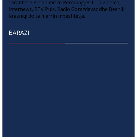
“Grantet e Prodhimit të Përmbajtjes II”, Tv Tema,
Internews, RTV Puls, Radio Gorazdevac dhe Besnik
Krasniqi do të marrin mbështetje.
BARAZI