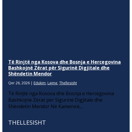
Të Rinjtë nga Kosova dhe Bosnja e Hercegovina
Bashkojnë Zërat për Sigurinë Digjitale dhe
Shëndetin Mendor
Qer 26, 2026
|
Edukim
,
Lajme
,
Thellesisht
Të Rinjtë nga Kosova dhe Bosnja e Hercegovina
Bashkojnë Zërat për Sigurinë Digjitale dhe
Shëndetin Mendor Në Kamenicë,...
THELLESISHT