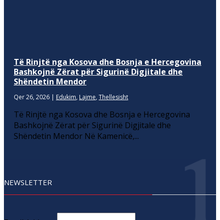
Të Rinjtë nga Kosova dhe Bosnja e Hercegovina
Bashkojnë Zërat për Sigurinë Digjitale dhe
Shëndetin Mendor
Qer 26, 2026
|
Edukim
,
Lajme
,
Thellesisht
Të Rinjtë nga Kosova dhe Bosnja e Hercegovina
Bashkojnë Zërat për Sigurinë Digjitale dhe
Shëndetin Mendor Në Kamenicë,...
NEWSLETTER