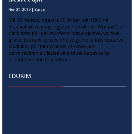
Nën 21, 2019
|
Barazi
Më 19 nëntor, nga ora 10:00 deri në 12:00 në
KosovaLive u mbajt ngjarja interaktive “Womair”, e
cila kishte për qëllim informimin e djemve, vajzave,
grave, burrave, çifteve dhe të gjithë të interesuarve,
pa dallim, për mënyrat më efektive për
përmirësimin e cilësisë së ajrit në hapësira të
brendshme dhe të jashtme.
EDUKIM