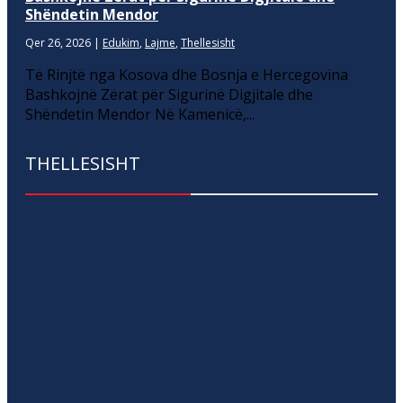
Shëndetin Mendor
Qer 26, 2026
|
Edukim
,
Lajme
,
Thellesisht
Të Rinjtë nga Kosova dhe Bosnja e Hercegovina
Bashkojnë Zërat për Sigurinë Digjitale dhe
Shëndetin Mendor Në Kamenicë,...
THELLESISHT