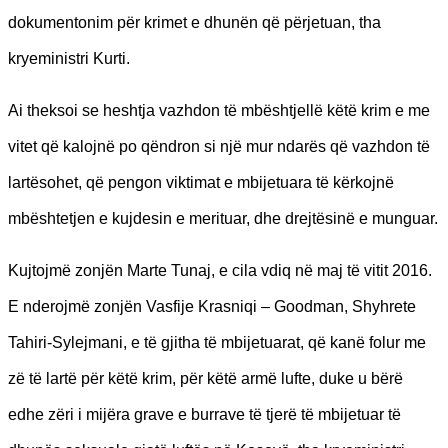
dokumentonim për krimet e dhunën që përjetuan, tha
kryeministri Kurti.
Ai theksoi se heshtja vazhdon të mbështjellë këtë krim e me
vitet që kalojnë po qëndron si një mur ndarës që vazhdon të
lartësohet, që pengon viktimat e mbijetuara të kërkojnë
mbështetjen e kujdesin e merituar, dhe drejtësinë e munguar.
Kujtojmë zonjën Marte Tunaj, e cila vdiq në maj të vitit 2016.
E nderojmë zonjën Vasfije Krasniqi – Goodman, Shyhrete
Tahiri-Sylejmani, e të gjitha të mbijetuarat, që kanë folur me
zë të lartë për këtë krim, për këtë armë lufte, duke u bërë
edhe zëri i mijëra grave e burrave të tjerë të mbijetuar të