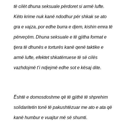
të cilët dhuna seksuale përdoret si armë lufte.
Këto krime nuk kanë ndodhur për shkak se ato
gra e vajza, por edhe burra e djem, kishin emra të
përveçëm. Dhuna seksuale e të gjitha format e
tjera të dhunës e torturës kanë qenë taktike e
armë lufte, efektet shkatërruese të së cilës
vazhdojmë t’i ndjejmë edhe sot e kësaj dite.
ࣿËshtë e domosdoshme që të gjithë të shprehim
solidaritetin tonë të pakushtëzuar me ato e ata që
kanë humbur e vuajtur më së shumti.