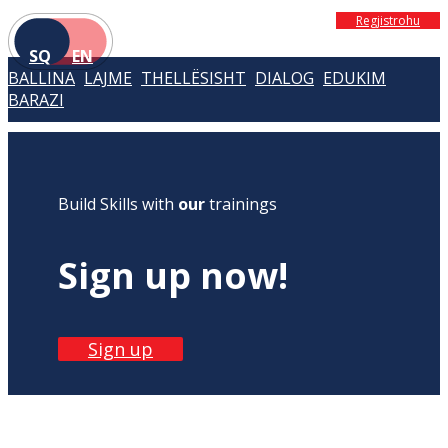
Regjistrohu
SQ
EN
BALLINA
LAJME
THELLËSISHT
DIALOG
EDUKIM
BARAZI
Build Skills with
our
trainings
Sign up now!
Sign up