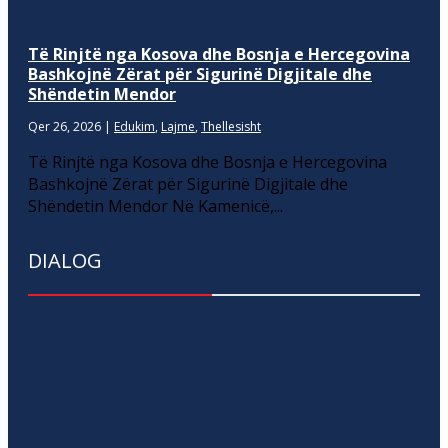
Të Rinjtë nga Kosova dhe Bosnja e Hercegovina
Bashkojnë Zërat për Sigurinë Digjitale dhe
Shëndetin Mendor
Qer 26, 2026
|
Edukim
,
Lajme
,
Thellesisht
Të Rinjtë nga Kosova dhe Bosnja e Hercegovina
Bashkojnë Zërat për Sigurinë Digjitale dhe
Shëndetin Mendor Në Kamenicë,...
DIALOG