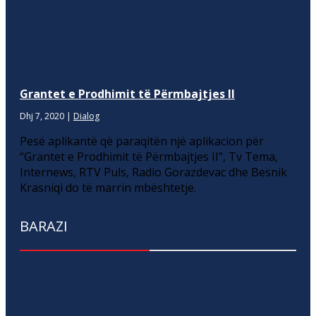
Grantet e Prodhimit të Përmbajtjes II
Dhj 7, 2020
|
Dialog
Pesë aplikantë që paraqitën një aplikacion për
“Grantet e Prodhimit të Përmbajtjes II”, Tv Tema,
Internews, RTV Puls, Radio Gorazdevac dhe Besnik
Krasniqi do të marrin mbështetje.
BARAZI