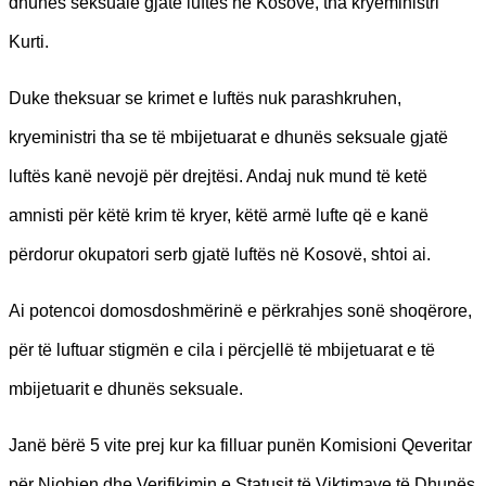
dhunës seksuale gjatë luftës në Kosovë, tha kryeministri
Kurti.
Duke theksuar se krimet e luftës nuk parashkruhen,
kryeministri tha se të mbijetuarat e dhunës seksuale gjatë
luftës kanë nevojë për drejtësi. Andaj nuk mund të ketë
amnisti për këtë krim të kryer, këtë armë lufte që e kanë
përdorur okupatori serb gjatë luftës në Kosovë, shtoi ai.
Ai potencoi domosdoshmërinë e përkrahjes sonë shoqërore,
për të luftuar stigmën e cila i përcjellë të mbijetuarat e të
mbijetuarit e dhunës seksuale.
Janë bërë 5 vite prej kur ka filluar punën Komisioni Qeveritar
për Njohjen dhe Verifikimin e Statusit të Viktimave të Dhunës