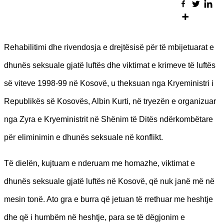
Rehabilitimi dhe rivendosja e drejtësisë për të mbijetuarat e
dhunës seksuale gjatë luftës dhe viktimat e krimeve të luftës
së viteve 1998-99 në Kosovë, u theksuan nga Kryeministri i
Republikës së Kosovës, Albin Kurti, në tryezën e organizuar
nga Zyra e Kryeministrit në Shënim të Ditës ndërkombëtare
për eliminimin e dhunës seksuale në konflikt.
Të dielën, kujtuam e nderuam me homazhe, viktimat e
dhunës seksuale gjatë luftës në Kosovë, që nuk janë më në
mesin tonë. Ato gra e burra që jetuan të rrethuar me heshtje
dhe që i humbëm në heshtje, para se të dëgjonim e