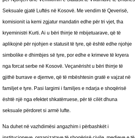
Seksuale gjatë Luftës në Kosovë. Me vendim të Qeverisë,
komisionit ia kemi zgjatur mandatin edhe për tri vjet, tha
kryeministri Kurti. Ai u bëri thirrje të mbijetuarave, që të
aplikojnë për njohjen e statusit të tyre, që është edhe njohje
simbolike e dhimbjes së tyre, por edhe e krimeve të kryera
nga forcat serbe në Kosovë. Veçanërisht u bëri thirrje të
gjithë burrave e djemve, që të mbështesin gratë e vajzat në
familjet e tyre. Pasi largimi i familjes e ndarja e shoqërisë
është një nga efektet shkatërruese, për të cilët dhuna
seksuale përdoret si armë lufte.
ࣿNa duhet në vazhdimësi angazhim i përbashkët i
institucioneve, organizatave të shoqërisë civile, medieve e të