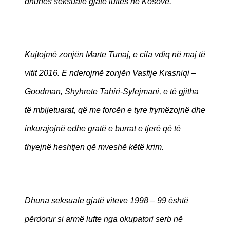
dhunës seksuale gjatë luftës në Kosovë.
Kujtojmë zonjën Marte Tunaj, e cila vdiq në maj të
vitit 2016. E nderojmë zonjën Vasfije Krasniqi –
Goodman, Shyhrete Tahiri-Sylejmani, e të gjitha
të mbijetuarat, që me forcën e tyre frymëzojnë dhe
inkurajojnë edhe gratë e burrat e tjerë që të
thyejnë heshtjen që mveshë këtë krim.
Dhuna seksuale gjatë viteve 1998 – 99 është
përdorur si armë lufte nga okupatori serb në