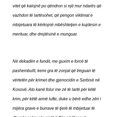
vitet që kalojnë po qëndron si një mur ndarës që
vazhdon të lartësohet, që pengon viktimat e
mbijetuara të kërkojnë mbështetjen e kujdesin e
merituar, dhe drejtësinë e munguar.
Në dekadën e fundit, me guxim e forcë të
pashembullt, kemi gra të zonjat që treguan të
vërtetën për krimet dhe gjenocidin e Serbisë në
Kosovë. Ato kanë folur me zë të lartë për këtë
krim, për këtë armë lufte, duke u bërë edhe zëri i
mijëra grave e burrave të tjerë të mbijetuar të