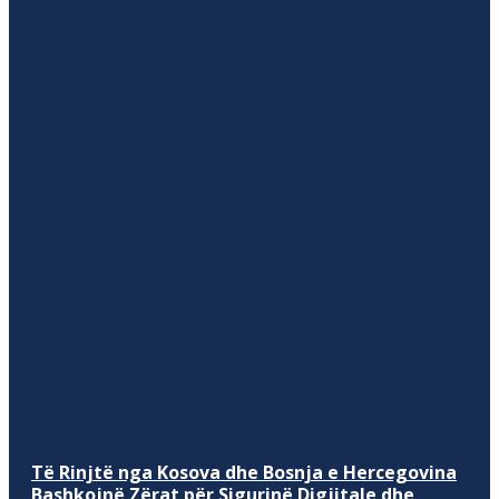
Të Rinjtë nga Kosova dhe Bosnja e Hercegovina
Bashkojnë Zërat për Sigurinë Digjitale dhe