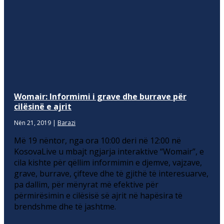
Womair: Informimi i grave dhe burrave për
cilësinë e ajrit
Nën 21, 2019
|
Barazi
Më 19 nëntor, nga ora 10:00 deri në 12:00 në
KosovaLive u mbajt ngjarja interaktive “Womair”, e
cila kishte për qëllim informimin e djemve, vajzave,
grave, burrave, çifteve dhe të gjithë të interesuarve,
pa dallim, për mënyrat më efektive për
përmirësimin e cilësisë së ajrit në hapësira të
brendshme dhe të jashtme.