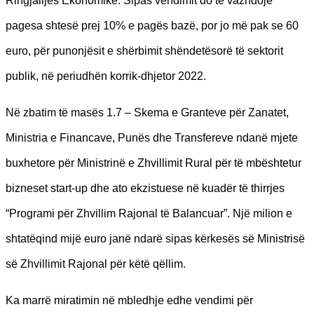
Ringjalljes Ekonomike. Sipas vendimit do të vazhdojë
pagesa shtesë prej 10% e pagës bazë, por jo më pak se 60
euro, për punonjësit e shërbimit shëndetësorë të sektorit
publik, në periudhën korrik-dhjetor 2022.
Në zbatim të masës 1.7 – Skema e Granteve për Zanatet,
Ministria e Financave, Punës dhe Transfereve ndanë mjete
buxhetore për Ministrinë e Zhvillimit Rural për të mbështetur
bizneset start-up dhe ato ekzistuese në kuadër të thirrjes
“Programi për Zhvillim Rajonal të Balancuar”. Një milion e
shtatëqind mijë euro janë ndarë sipas kërkesës së Ministrisë
së Zhvillimit Rajonal për këtë qëllim.
Ka marrë miratimin në mbledhje edhe vendimi për