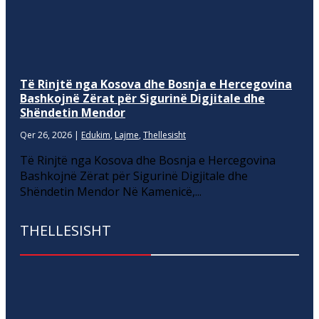
Të Rinjtë nga Kosova dhe Bosnja e Hercegovina
Bashkojnë Zërat për Sigurinë Digjitale dhe
Shëndetin Mendor
Qer 26, 2026
|
Edukim
,
Lajme
,
Thellesisht
Të Rinjtë nga Kosova dhe Bosnja e Hercegovina
Bashkojnë Zërat për Sigurinë Digjitale dhe
Shëndetin Mendor Në Kamenicë,...
THELLESISHT