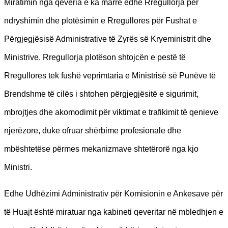
Miratimin nga qeveria e ka marrë edhe Rregullorja për
ndryshimin dhe plotësimin e Rregullores për Fushat e
Përgjegjësisë Administrative të Zyrës së Kryeministrit dhe
Ministrive. Rregullorja plotëson shtojcën e pestë të
Rregullores tek fushë veprimtaria e Ministrisë së Punëve të
Brendshme të cilës i shtohen përgjegjësitë e sigurimit,
mbrojtjes dhe akomodimit për viktimat e trafikimit të qenieve
njerëzore, duke ofruar shërbime profesionale dhe
mbështetëse përmes mekanizmave shtetërorë nga kjo
Ministri.
Edhe Udhëzimi Administrativ për Komisionin e Ankesave për
të Huajt është miratuar nga kabineti qeveritar në mbledhjen e