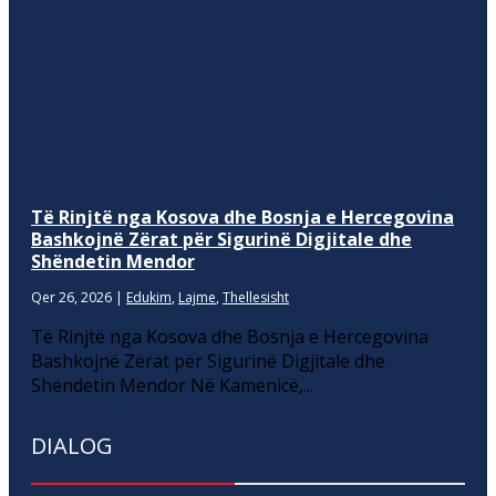
Të Rinjtë nga Kosova dhe Bosnja e Hercegovina
Bashkojnë Zërat për Sigurinë Digjitale dhe
Shëndetin Mendor
Qer 26, 2026
|
Edukim
,
Lajme
,
Thellesisht
Të Rinjtë nga Kosova dhe Bosnja e Hercegovina
Bashkojnë Zërat për Sigurinë Digjitale dhe
Shëndetin Mendor Në Kamenicë,...
DIALOG