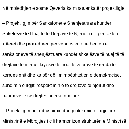
Në mbledhjen e sotme Qeveria ka miratuar katër projektligje.
– Projektligjin për Sanksionet e Shenjëstruara kundër
Shkelësve të Huaj të të Drejtave të Njeriut i cili përcakton
kriteret dhe procedurën për vendosjen dhe heqjen e
sanksioneve të shenjëstruara kundër shkelësve të huaj të të
drejtave të njeriut, kryesve të huaj të veprave të rënda të
korrupsionit dhe ka për qëllim mbështetjen e demokracisë,
sundimin e ligjit, respektimin e të drejtave të njeriut dhe
parimeve të së drejtës ndërkombëtare.
– Projektligjin për ndryshimin dhe plotësimin e Ligjit për
Ministrinë e Mbrojtjes i cili harmonizon strukturën e Ministrisë