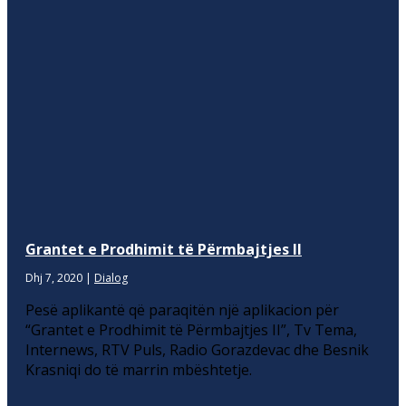
Grantet e Prodhimit të Përmbajtjes II
Dhj 7, 2020
|
Dialog
Pesë aplikantë që paraqitën një aplikacion për
“Grantet e Prodhimit të Përmbajtjes II”, Tv Tema,
Internews, RTV Puls, Radio Gorazdevac dhe Besnik
Krasniqi do të marrin mbështetje.