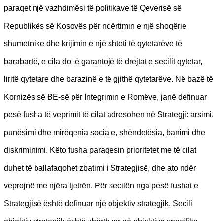
paraqet një vazhdimësi të politikave të Qeverisë së
Republikës së Kosovës për ndërtimin e një shoqërie
shumetnike dhe krijimin e një shteti të qytetarëve të
barabartë, e cila do të garantojë të drejtat e secilit qytetar,
liritë qytetare dhe barazinë e të gjithë qytetarëve. Në bazë të
Kornizës së BE-së për Integrimin e Romëve, janë definuar
pesë fusha të veprimit të cilat adresohen në Strategji: arsimi,
punësimi dhe mirëqenia sociale, shëndetësia, banimi dhe
diskriminimi. Këto fusha paraqesin prioritetet me të cilat
duhet të ballafaqohet zbatimi i Strategjisë, dhe ato ndër
veprojnë me njëra tjetrën. Për secilën nga pesë fushat e
Strategjisë është definuar një objektiv strategjik. Secili