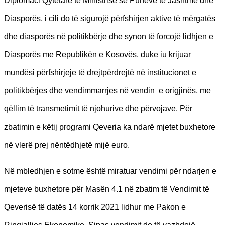
Diplomaci Qytetare të Ministrisë së Punëve të Jashtme dhe
Diasporës, i cili do të sigurojë përfshirjen aktive të mërgatës
dhe diasporës në politikbërje dhe synon të forcojë lidhjen e
Diasporës me Republikën e Kosovës, duke iu krijuar
mundësi përfshirjeje të drejtpërdrejtë në institucionet e
politikbërjes dhe vendimmarrjes në vendin e origjinës, me
qëllim të transmetimit të njohurive dhe përvojave. Për
zbatimin e këtij programi Qeveria ka ndarë mjetet buxhetore
në vlerë prej nëntëdhjetë mijë euro.
Në mbledhjen e sotme është miratuar vendimi për ndarjen e
mjeteve buxhetore për Masën 4.1 në zbatim të Vendimit të
Qeverisë të datës 14 korrik 2021 lidhur me Pakon e