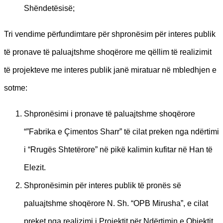
Shëndetësisë;
Tri vendime përfundimtare për shpronësim për interes publik
të pronave të paluajtshme shoqërore me qëllim të realizimit
të projekteve me interes publik janë miratuar në mbledhjen e
sotme:
Shpronësimi i pronave të paluajtshme shoqërore
“”Fabrika e Çimentos Sharr” të cilat preken nga ndërtimi
i “Rrugës Shtetërore” në pikë kalimin kufitar në Han të
Elezit.
Shpronësimin për interes publik të pronës së
paluajtshme shoqërore N. Sh. “OPB Mirusha”, e cilat
preket nga realizimi i Projektit për Ndërtimin e Objektit