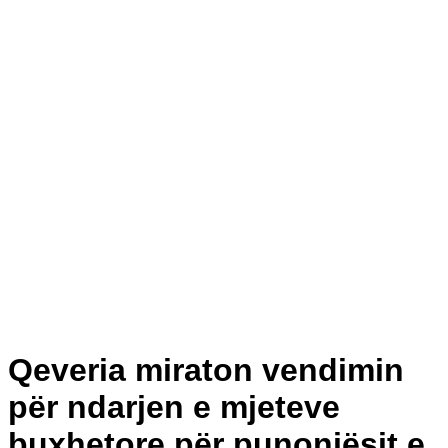
Qeveria miraton vendimin
për ndarjen e mjeteve
buxhetore për punonjësit e