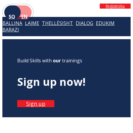
Regjistrohu
SQ
EN
BALLINA
LAJME
THELLËSISHT
DIALOG
EDUKIM
BARAZI
Build Skills with
our
trainings
Sign up now!
Sign up