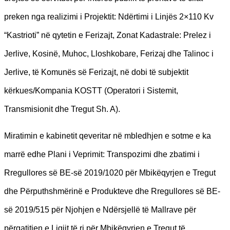
preken nga realizimi i Projektit: Ndërtimi i Linjës 2×110 Kv
“Kastrioti” në qytetin e Ferizajt, Zonat Kadastrale: Prelez i
Jerlive, Kosinë, Muhoc, Lloshkobare, Ferizaj dhe Talinoc i
Jerlive, të Komunës së Ferizajt, në dobi të subjektit
kërkues/Kompania KOSTT (Operatori i Sistemit,
Transmisionit dhe Tregut Sh. A).
Miratimin e kabinetit qeveritar në mbledhjen e sotme e ka
marrë edhe Plani i Veprimit: Transpozimi dhe zbatimi i
Rregullores së BE-së 2019/1020 për Mbikëqyrjen e Tregut
dhe Përputhshmërinë e Produkteve dhe Rregullores së BE-
së 2019/515 për Njohjen e Ndërsjellë të Mallrave për
përgatitjen e Ligjit të ri për Mbikëqyrjen e Tregut të