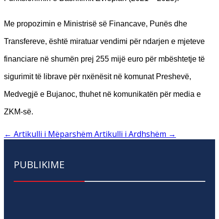
Me propozimin e Ministrisë së Financave, Punës dhe
Transfereve, është miratuar vendimi për ndarjen e mjeteve
financiare në shumën prej 255 mijë euro për mbështetje të
sigurimit të librave për nxënësit në komunat Preshevë,
Medvegjë e Bujanoc, thuhet në komunikatën për media e
ZKM-së.
←
Artikulli i Mëparshëm
Artikulli i Ardhshëm
→
PUBLIKIME