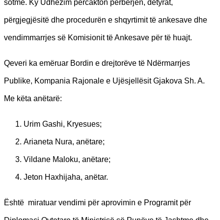
sotme. Ky Udhëzim përcakton përbërjen, detyrat,
përgjegjësitë dhe procedurën e shqyrtimit të ankesave dhe
vendimmarrjes së Komisionit të Ankesave për të huajt.
Qeveri ka emëruar Bordin e drejtorëve të Ndërmarrjes
Publike, Kompania Rajonale e Ujësjellësit Gjakova Sh. A.
Me këta anëtarë:
Urim Gashi, Kryesues;
Arianeta Nura, anëtare;
Vildane Maloku, anëtare;
Jeton Haxhijaha, anëtar.
Është miratuar vendimi për aprovimin e Programit për