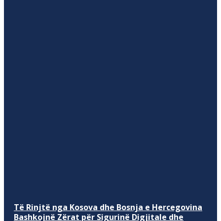
Të Rinjtë nga Kosova dhe Bosnja e Hercegovina
Bashkojnë Zërat për Sigurinë Digjitale dhe