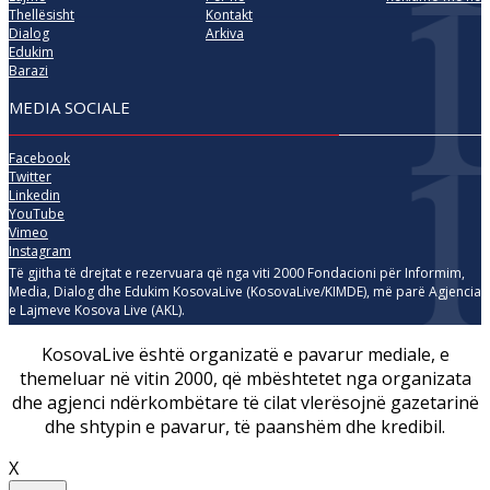
Thellësisht
Kontakt
Dialog
Arkiva
Edukim
Barazi
MEDIA SOCIALE
Facebook
Twitter
Linkedin
YouTube
Vimeo
Instagram
Të gjitha të drejtat e rezervuara që nga viti 2000 Fondacioni për Informim,
Media, Dialog dhe Edukim KosovaLive (KosovaLive/KIMDE), më parë Agjencia
e Lajmeve Kosova Live (AKL).
KosovaLive është organizatë e pavarur mediale, e
themeluar në vitin 2000, që mbështetet nga organizata
dhe agjenci ndërkombëtare të cilat vlerësojnë gazetarinë
dhe shtypin e pavarur, të paanshëm dhe kredibil.
X