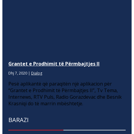
Grantet e Prodhimit të Përmbajtjes II
Dhj 7, 2020
|
Dialog
Pesë aplikantë që paraqitën një aplikacion për
“Grantet e Prodhimit të Përmbajtjes II”, Tv Tema,
Internews, RTV Puls, Radio Gorazdevac dhe Besnik
Krasniqi do të marrin mbështetje.
BARAZI