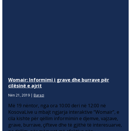
Womair: Informimi i grave dhe burrave për
cilësinë e ajrit
Nën 21, 2019
|
Barazi
Më 19 nëntor, nga ora 10:00 deri në 12:00 në
KosovaLive u mbajt ngjarja interaktive “Womair”, e
cila kishte për qëllim informimin e djemve, vajzave,
grave, burrave, çifteve dhe të gjithë të interesuarve,