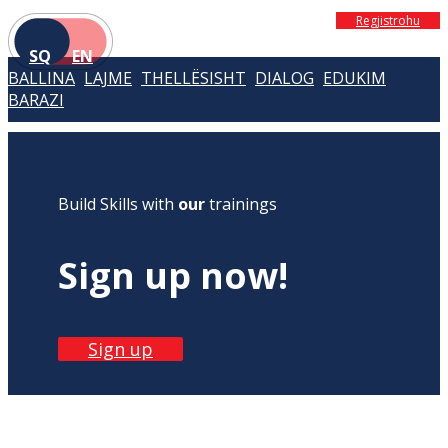
Regjistrohu
SQ
EN
BALLINA
LAJME
THELLËSISHT
DIALOG
EDUKIM
BARAZI
Build Skills with
our
trainings
Sign up now!
Sign up