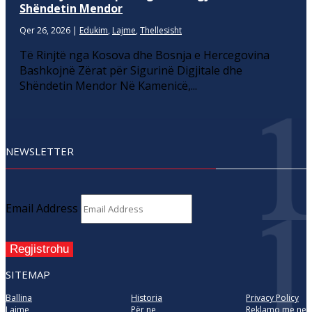
Shëndetin Mendor
Qer 26, 2026
|
Edukim
,
Lajme
,
Thellesisht
Të Rinjtë nga Kosova dhe Bosnja e Hercegovina
Bashkojnë Zërat për Sigurinë Digjitale dhe
Shëndetin Mendor Në Kamenicë,...
NEWSLETTER
Email Address
Regjistrohu
SITEMAP
Ballina
Historia
Privacy Policy
Lajme
Për ne
Reklamo me ne