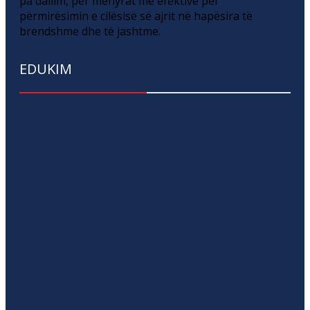
pa dallim, për mënyrat më efektive për
përmirësimin e cilësisë së ajrit në hapësira të
brendshme dhe të jashtme.
EDUKIM