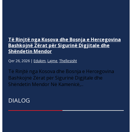
Të Rinjtë nga Kosova dhe Bosnja e Hercegovina
Bashkojnë Zërat për Sigurinë Digjitale dhe
Shëndetin Mendor
Qer 26, 2026
|
Edukim
,
Lajme
,
Thellesisht
Të Rinjtë nga Kosova dhe Bosnja e Hercegovina
Bashkojnë Zërat për Sigurinë Digjitale dhe
Shëndetin Mendor Në Kamenicë,...
DIALOG