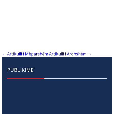
←
Artikulli i Mëparshëm
Artikulli i Ardhshëm
→
PUBLIKIME