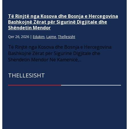
Të Rinjtë nga Kosova dhe Bosnja e Hercegovina
Bashkojnë Zërat për Sigurinë Digjitale dhe
Shëndetin Mendor
Qer 26, 2026
|
Edukim
,
Lajme
,
Thellesisht
Të Rinjtë nga Kosova dhe Bosnja e Hercegovina
Bashkojnë Zërat për Sigurinë Digjitale dhe
Shëndetin Mendor Në Kamenicë,...
THELLESISHT