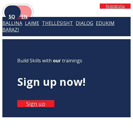
Regjistrohu
SQ
EN
BALLINA
LAJME
THELLËSISHT
DIALOG
EDUKIM
BARAZI
Build Skills with
our
trainings
Sign up now!
Sign up