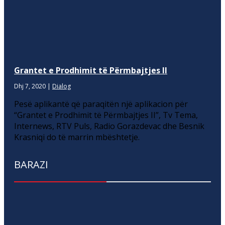
Grantet e Prodhimit të Përmbajtjes II
Dhj 7, 2020
|
Dialog
Pesë aplikantë që paraqitën një aplikacion për
“Grantet e Prodhimit të Përmbajtjes II”, Tv Tema,
Internews, RTV Puls, Radio Gorazdevac dhe Besnik
Krasniqi do të marrin mbështetje.
BARAZI