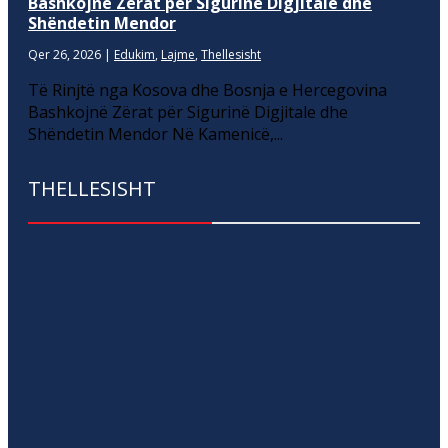
Bashkojnë Zërat për Sigurinë Digjitale dhe
Shëndetin Mendor
Qer 26, 2026
|
Edukim
,
Lajme
,
Thellesisht
Të Rinjtë nga Kosova dhe Bosnja e Hercegovina
Bashkojnë Zërat për Sigurinë Digjitale dhe
Shëndetin Mendor Në Kamenicë,...
THELLESISHT