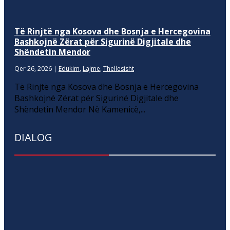
Të Rinjtë nga Kosova dhe Bosnja e Hercegovina
Bashkojnë Zërat për Sigurinë Digjitale dhe
Shëndetin Mendor
Qer 26, 2026
|
Edukim
,
Lajme
,
Thellesisht
Të Rinjtë nga Kosova dhe Bosnja e Hercegovina
Bashkojnë Zërat për Sigurinë Digjitale dhe
Shëndetin Mendor Në Kamenicë,...
DIALOG