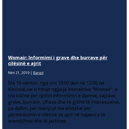
Womair: Informimi i grave dhe burrave për
cilësinë e ajrit
Nën 21, 2019
|
Barazi
Më 19 nëntor, nga ora 10:00 deri në 12:00 në
KosovaLive u mbajt ngjarja interaktive “Womair”, e
cila kishte për qëllim informimin e djemve, vajzave,
grave, burrave, çifteve dhe të gjithë të interesuarve,
pa dallim, për mënyrat më efektive për
përmirësimin e cilësisë së ajrit në hapësira të
brendshme dhe të jashtme.