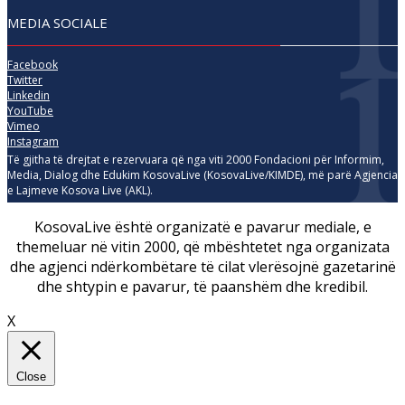
MEDIA SOCIALE
Facebook
Twitter
Linkedin
YouTube
Vimeo
Instagram
Të gjitha të drejtat e rezervuara që nga viti 2000 Fondacioni për Informim,
Media, Dialog dhe Edukim KosovaLive (KosovaLive/KIMDE), më parë Agjencia
e Lajmeve Kosova Live (AKL).
KosovaLive është organizatë e pavarur mediale, e
themeluar në vitin 2000, që mbështetet nga organizata
dhe agjenci ndërkombëtare të cilat vlerësojnë gazetarinë
dhe shtypin e pavarur, të paanshëm dhe kredibil.
X
Close