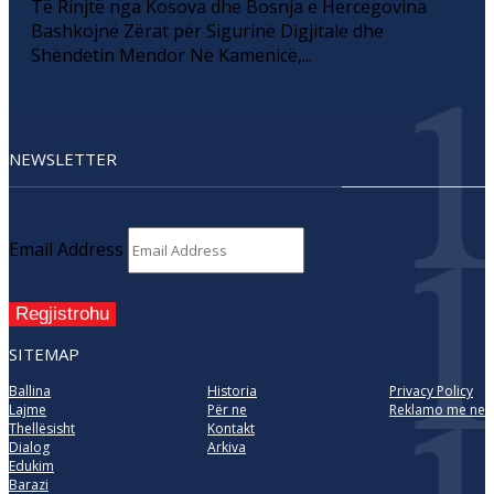
Të Rinjtë nga Kosova dhe Bosnja e Hercegovina
Bashkojnë Zërat për Sigurinë Digjitale dhe
Shëndetin Mendor Në Kamenicë,...
NEWSLETTER
Email Address
Regjistrohu
SITEMAP
Ballina
Historia
Privacy Policy
Lajme
Për ne
Reklamo me ne
Thellësisht
Kontakt
Dialog
Arkiva
Edukim
Barazi