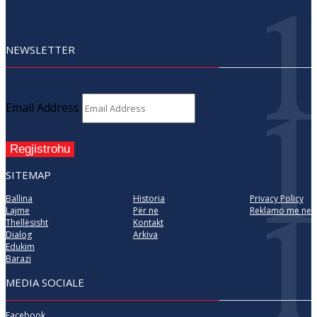
NEWSLETTER
Email Address
Regjistrohu
SITEMAP
Ballina
Historia
Privacy Policy
Lajme
Për ne
Reklamo me ne
Thellësisht
Kontakt
Dialog
Arkiva
Edukim
Barazi
MEDIA SOCIALE
Facebook