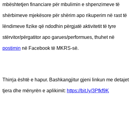
mbështetjen financiare për mbulimin e shpenzimeve të
shërbimeve mjekësore për shërim apo rikuperim në rast të
lëndimeve fizike që ndodhin përgjatë aktivitetit të tyre
stërvitor/përgatitor apo garues/performues, thuhet në
postimin
në Facebook të MKRS-së.
Thirrja është e hapur. Bashkangjitur gjeni linkun me detajet
tjera dhe mënyrën e aplikimit:
https://bit.ly/3Pfkf9K