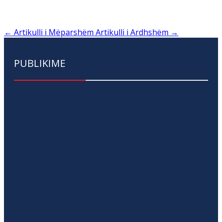
←
Artikulli i Mëparshëm
Artikulli i Ardhshëm
→
PUBLIKIME