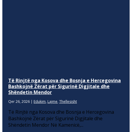
Të Rinjtë nga Kosova dhe Bosnja e Hercegovina
Bashkojnë Zërat për Sigurinë Digjitale dhe
Shëndetin Mendor
Qer 26, 2026
|
Edukim
,
Lajme
,
Thellesisht
Të Rinjtë nga Kosova dhe Bosnja e Hercegovina
Bashkojnë Zërat për Sigurinë Digjitale dhe
Shëndetin Mendor Në Kamenicë,...