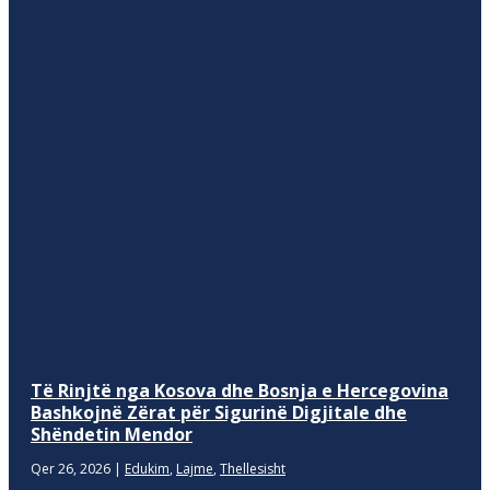
Të Rinjtë nga Kosova dhe Bosnja e Hercegovina
Bashkojnë Zërat për Sigurinë Digjitale dhe
Shëndetin Mendor
Qer 26, 2026
|
Edukim
,
Lajme
,
Thellesisht