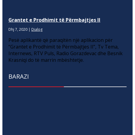
Grantet e Prodhimit të Përmbajtjes II
Dhj 7, 2020
|
Dialog
Pesë aplikantë që paraqitën një aplikacion për
“Grantet e Prodhimit të Përmbajtjes II”, Tv Tema,
Internews, RTV Puls, Radio Gorazdevac dhe Besnik
Krasniqi do të marrin mbështetje.
BARAZI