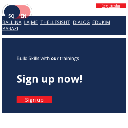
Regjistrohu
SQ
EN
BALLINA
LAJME
THELLËSISHT
DIALOG
EDUKIM
BARAZI
Build Skills with
our
trainings
Sign up now!
Sign up