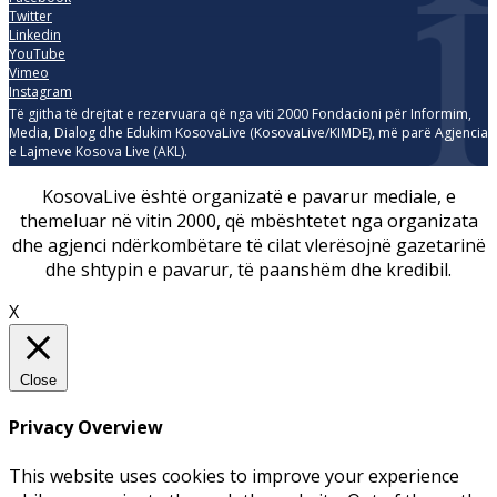
Twitter
Linkedin
YouTube
Vimeo
Instagram
Të gjitha të drejtat e rezervuara që nga viti 2000 Fondacioni për Informim,
Media, Dialog dhe Edukim KosovaLive (KosovaLive/KIMDE), më parë Agjencia
e Lajmeve Kosova Live (AKL).
KosovaLive është organizatë e pavarur mediale, e
themeluar në vitin 2000, që mbështetet nga organizata
dhe agjenci ndërkombëtare të cilat vlerësojnë gazetarinë
dhe shtypin e pavarur, të paanshëm dhe kredibil.
X
Close
Privacy Overview
This website uses cookies to improve your experience