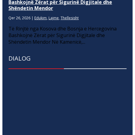
Bashkojnë Zërat për Sigurinë Digjitale dhe
Shëndetin Mendor
Qer 26, 2026
|
Edukim
,
Lajme
,
Thellesisht
Të Rinjtë nga Kosova dhe Bosnja e Hercegovina
Bashkojnë Zërat për Sigurinë Digjitale dhe
Shëndetin Mendor Në Kamenicë,...
DIALOG