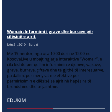
Womair: Informimi i grave dhe burrave për
cilësinë e ajrit
Nën 21, 2019
|
Barazi
Më 19 nëntor, nga ora 10:00 deri në 12:00 në
KosovaLive u mbajt ngjarja interaktive “Womair”, e
cila kishte për qëllim informimin e djemve, vajzave,
grave, burrave, çifteve dhe të gjithë të interesuarve,
pa dallim, për mënyrat më efektive për
përmirësimin e cilësisë së ajrit në hapësira të
brendshme dhe të jashtme.
EDUKIM