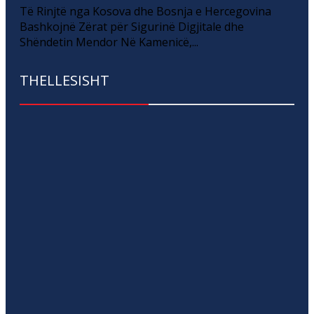
Të Rinjtë nga Kosova dhe Bosnja e Hercegovina
Bashkojnë Zërat për Sigurinë Digjitale dhe
Shëndetin Mendor Në Kamenicë,...
THELLESISHT