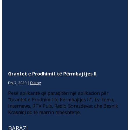
Grantet e Prodhimit të Përmbajtjes II
Dhj 7, 2020
|
Dialog
Pesë aplikantë që paraqitën një aplikacion për
“Grantet e Prodhimit të Përmbajtjes II”, Tv Tema,
Internews, RTV Puls, Radio Gorazdevac dhe Besnik
Krasniqi do të marrin mbështetje.
BARAZI