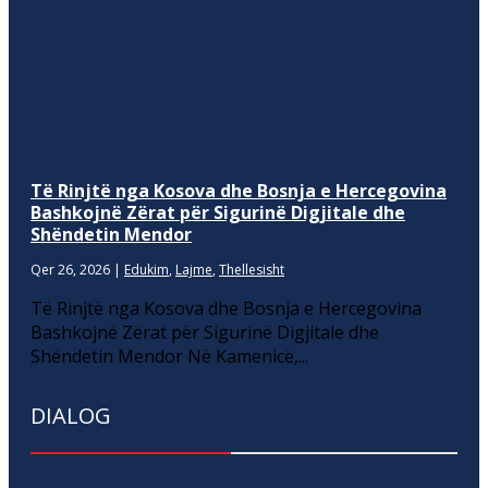
Të Rinjtë nga Kosova dhe Bosnja e Hercegovina
Bashkojnë Zërat për Sigurinë Digjitale dhe
Shëndetin Mendor
Qer 26, 2026
|
Edukim
,
Lajme
,
Thellesisht
Të Rinjtë nga Kosova dhe Bosnja e Hercegovina
Bashkojnë Zërat për Sigurinë Digjitale dhe
Shëndetin Mendor Në Kamenicë,...
DIALOG