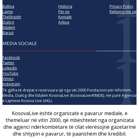
Ballina
Historia
Privacy Policy
Lajme
Për ne
Reklamo me ne
Thellësisht
Kontakt
Dialog
Arkiva
Edukim
Barazi
MEDIA SOCIALE
Facebook
Twitter
Linkedin
YouTube
Vimeo
Instagram
Të gjitha të drejtat e rezervuara që nga viti 2000 Fondacioni për Informim,
Media, Dialog dhe Edukim KosovaLive (KosovaLive/KIMDE), më parë Agjencia
e Lajmeve Kosova Live (AKL).
KosovaLive është organizatë e pavarur mediale, e
themeluar në vitin 2000, që mbështetet nga organizata
dhe agjenci ndërkombëtare të cilat vlerësojnë gazetarinë
dhe shtypin e pavarur, të paanshëm dhe kredibil.