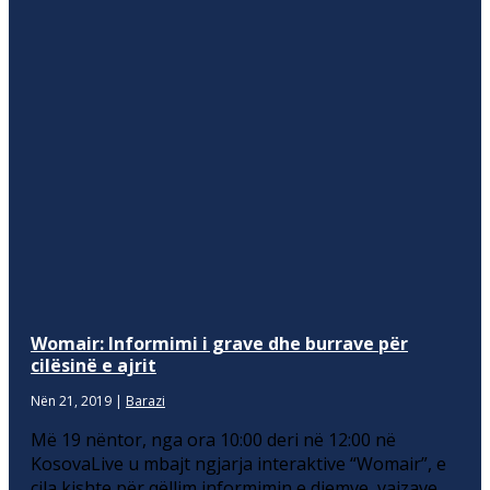
Womair: Informimi i grave dhe burrave për
cilësinë e ajrit
Nën 21, 2019
|
Barazi
Më 19 nëntor, nga ora 10:00 deri në 12:00 në
KosovaLive u mbajt ngjarja interaktive “Womair”, e
cila kishte për qëllim informimin e djemve, vajzave,