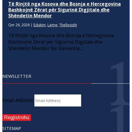
Të Rinjtë nga Kosova dhe Bosnja e Hercegovina
Bashkojnë Zërat për Sigurinë Digjitale dhe
Shëndetin Mendor
Qer 26, 2026
|
Edukim
,
Lajme
,
Thellesisht
Të Rinjtë nga Kosova dhe Bosnja e Hercegovina
Bashkojnë Zërat për Sigurinë Digjitale dhe
Shëndetin Mendor Në Kamenicë,...
NEWSLETTER
Email Address
Regjistrohu
SITEMAP