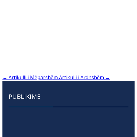
←
Artikulli i Mëparshëm
Artikulli i Ardhshëm
→
PUBLIKIME