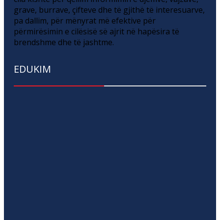
grave, burrave, çifteve dhe të gjithë të interesuarve,
pa dallim, për mënyrat më efektive për
përmirësimin e cilësisë së ajrit në hapësira të
brendshme dhe të jashtme.
EDUKIM