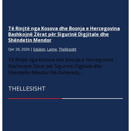
Të Rinjtë nga Kosova dhe Bosnja e Hercegovina
Bashkojnë Zërat për Sigurinë Digjitale dhe
Shëndetin Mendor
Qer 26, 2026
|
Edukim
,
Lajme
,
Thellesisht
Të Rinjtë nga Kosova dhe Bosnja e Hercegovina
Bashkojnë Zërat për Sigurinë Digjitale dhe
Shëndetin Mendor Në Kamenicë,...
THELLESISHT