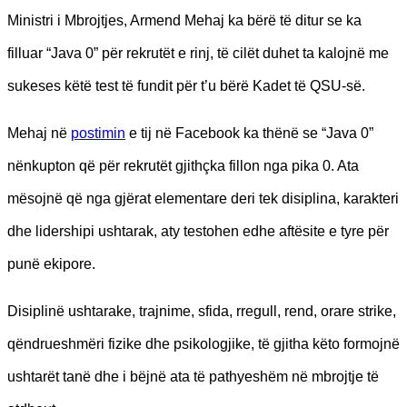
Ministri i Mbrojtjes, Armend Mehaj ka bërë të ditur se ka
filluar “Java 0” për rekrutët e rinj, të cilët duhet ta kalojnë me
sukeses këtë test të fundit për t’u bërë Kadet të QSU-së.
Mehaj në
postimin
e tij në Facebook ka thënë se “Java 0”
nënkupton që për rekrutët gjithçka fillon nga pika 0. Ata
mësojnë që nga gjërat elementare deri tek disiplina, karakteri
dhe lidershipi ushtarak, aty testohen edhe aftësite e tyre për
punë ekipore.
Disiplinë ushtarake, trajnime, sfida, rregull, rend, orare strike,
qëndrueshmëri fizike dhe psikologjike, të gjitha këto formojnë
ushtarët tanë dhe i bëjnë ata të pathyeshëm në mbrojtje të