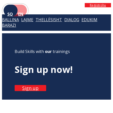
Regjistrohu
SQ
EN
BALLINA
LAJME
THELLËSISHT
DIALOG
EDUKIM
BARAZI
Build Skills with
our
trainings
Sign up now!
Sign up