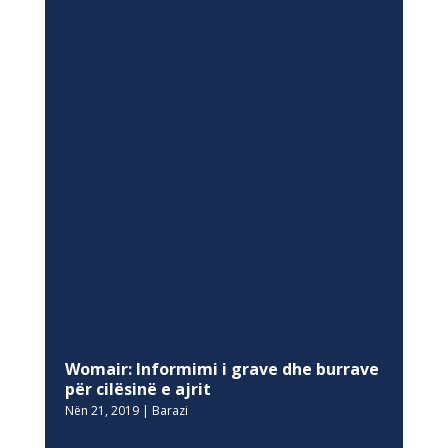
Womair: Informimi i grave dhe burrave
për cilësinë e ajrit
Nën 21, 2019
|
Barazi