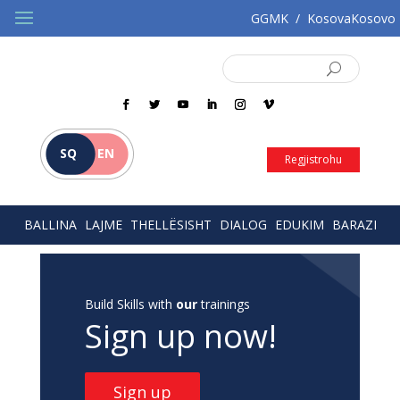
GGMK
/
KosovaKosovo
SQ
EN
Regjistrohu
BALLINA
LAJME
THELLËSISHT
DIALOG
EDUKIM
BARAZI
Build Skills with
our
trainings
Sign up now!
Sign up