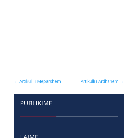
←
Artikulli i Mëparshëm
Artikulli i Ardhshëm
→
PUBLIKIME
LAJME