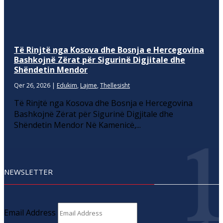
Të Rinjtë nga Kosova dhe Bosnja e Hercegovina
Bashkojnë Zërat për Sigurinë Digjitale dhe
Shëndetin Mendor
Qer 26, 2026
|
Edukim
,
Lajme
,
Thellesisht
Të Rinjtë nga Kosova dhe Bosnja e Hercegovina
Bashkojnë Zërat për Sigurinë Digjitale dhe
Shëndetin Mendor Në Kamenicë,...
NEWSLETTER
Email Address