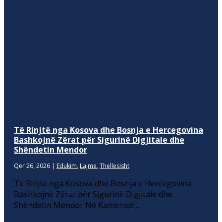
Të Rinjtë nga Kosova dhe Bosnja e Hercegovina
Bashkojnë Zërat për Sigurinë Digjitale dhe
Shëndetin Mendor
Qer 26, 2026
|
Edukim
,
Lajme
,
Thellesisht
Të Rinjtë nga Kosova dhe Bosnja e Hercegovina
Bashkojnë Zërat për Sigurinë Digjitale dhe
Shëndetin Mendor Në Kamenicë,...