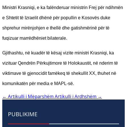
Ministri Krasniqi, e ka falënderuar ministrin Frej për ndihmën
e Shtetit të Izraelit dhënë për popullin e Kosovës duke
shprehur mirënjohjen e thellë dhe gatishmërinë për të
fuqizuar marrëdhëniet bilaterale.
Gjithashtu, në kuadër të kësaj vizite ministri Krasniqi, ka
vizituar Qendrën Përkujtimore të Holokaustit, në nderim të
viktimave të gjenocidit famëkeq të shekullit XX, thuhet në
komunikatën për media e MAPL-së.
←
Artikulli i Mëparshëm
Artikulli i Ardhshëm
→
PUBLIKIME