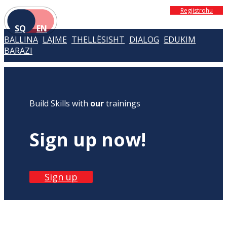
Regjistrohu
SQ
EN
BALLINA
LAJME
THELLËSISHT
DIALOG
EDUKIM
BARAZI
Build Skills with
our
trainings
Sign up now!
Sign up