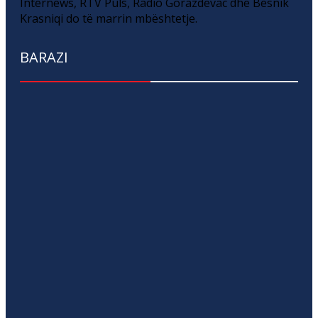
Internews, RTV Puls, Radio Gorazdevac dhe Besnik
Krasniqi do të marrin mbështetje.
BARAZI