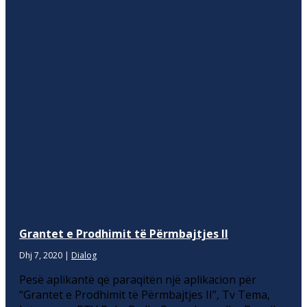
Grantet e Prodhimit të Përmbajtjes II
Dhj 7, 2020
|
Dialog
Pesë aplikantë që paraqitën një aplikacion për
“Grantet e Prodhimit të Përmbajtjes II”, Tv Tema,