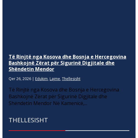
Të Rinjtë nga Kosova dhe Bosnja e Hercegovina
Bashkojnë Zërat për Sigurinë Digjitale dhe
Shëndetin Mendor
Qer 26, 2026
|
Edukim
,
Lajme
,
Thellesisht
Të Rinjtë nga Kosova dhe Bosnja e Hercegovina
Bashkojnë Zërat për Sigurinë Digjitale dhe
Shëndetin Mendor Në Kamenicë,...
THELLESISHT