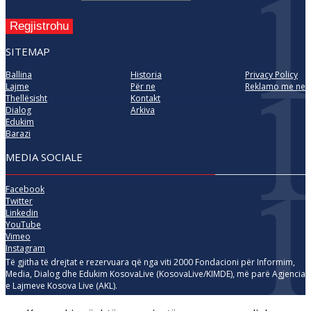
Regjistrohu
SITEMAP
Ballina
Historia
Privacy Policy
Lajme
Për ne
Reklamo me ne
Thellësisht
Kontakt
Dialog
Arkiva
Edukim
Barazi
MEDIA SOCIALE
Facebook
Twitter
Linkedin
YouTube
Vimeo
Instagram
Të gjitha të drejtat e rezervuara që nga viti 2000 Fondacioni për Informim,
Media, Dialog dhe Edukim KosovaLive (KosovaLive/KIMDE), më parë Agjencia
e Lajmeve Kosova Live (AKL).