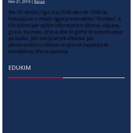
Nën 21, 2019
|
Barazi
Më 19 nëntor, nga ora 10:00 deri në 12:00 në
KosovaLive u mbajt ngjarja interaktive “Womair”, e
cila kishte për qëllim informimin e djemve, vajzave,
grave, burrave, çifteve dhe të gjithë të interesuarve,
pa dallim, për mënyrat më efektive për
përmirësimin e cilësisë së ajrit në hapësira të
brendshme dhe të jashtme.
EDUKIM