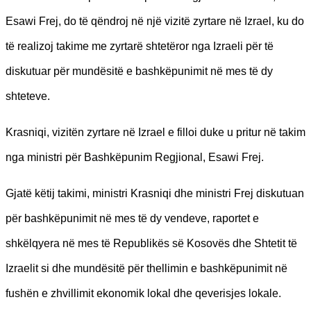
Esawi Frej, do të qëndroj në një vizitë zyrtare në Izrael, ku do
të realizoj takime me zyrtarë shtetëror nga Izraeli për të
diskutuar për mundësitë e bashkëpunimit në mes të dy
shteteve.
Krasniqi, vizitën zyrtare në Izrael e filloi duke u pritur në takim
nga ministri për Bashkëpunim Regjional, Esawi Frej.
Gjatë këtij takimi, ministri Krasniqi dhe ministri Frej diskutuan
për bashkëpunimit në mes të dy vendeve, raportet e
shkëlqyera në mes të Republikës së Kosovës dhe Shtetit të
Izraelit si dhe mundësitë për thellimin e bashkëpunimit në
fushën e zhvillimit ekonomik lokal dhe qeverisjes lokale.