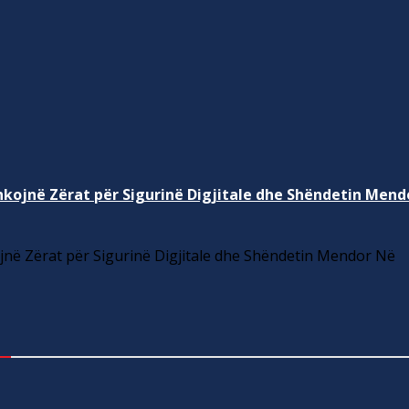
kojnë Zërat për Sigurinë Digjitale dhe Shëndetin Mend
në Zërat për Sigurinë Digjitale dhe Shëndetin Mendor Në