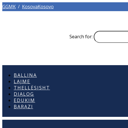
GGMK
/
KosovaKosovo
Search for:
BALLINA
LAJME
THELLËSISHT
DIALOG
EDUKIM
BARAZI