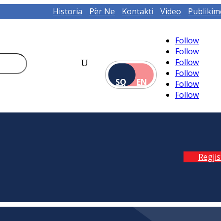
Historia
Për Ne
Kontakti
Video
Publikim
Follow
Follow
Follow
Follow
SQ
EN
Follow
Follow
Regji