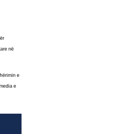
për
tare në
shërimin e
 media e