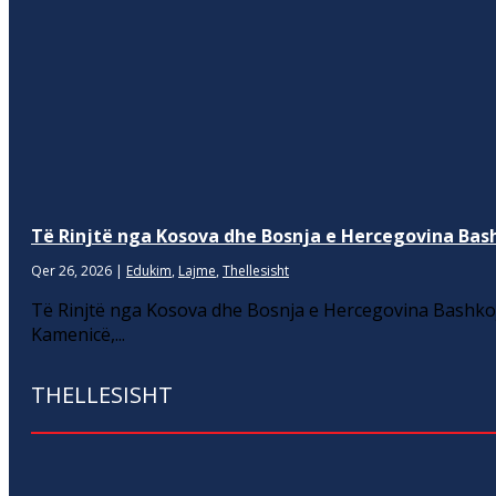
Të Rinjtë nga Kosova dhe Bosnja e Hercegovina Bash
Qer 26, 2026
|
Edukim
,
Lajme
,
Thellesisht
Të Rinjtë nga Kosova dhe Bosnja e Hercegovina Bashkoj
Kamenicë,...
THELLESISHT