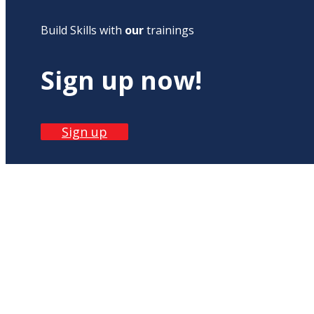
Build Skills with
our
trainings
Sign up now!
Sign up