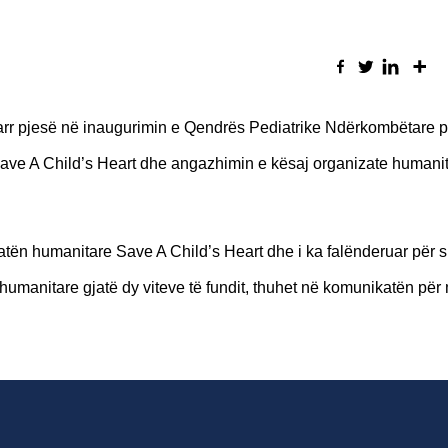
ka marr pjesë në inaugurimin e Qendrës Pediatrike Ndërkombëtare 
e Save A Child’s Heart dhe angazhimin e kësaj organizate humani
zatën humanitare Save A Child’s Heart dhe i ka falënderuar për 
 humanitare gjatë dy viteve të fundit, thuhet në komunikatën për