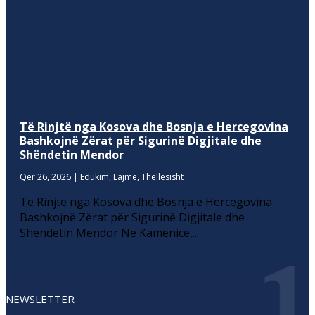
Të Rinjtë nga Kosova dhe Bosnja e Hercegovina
Bashkojnë Zërat për Sigurinë Digjitale dhe
Shëndetin Mendor
Qer 26, 2026
|
Edukim
,
Lajme
,
Thellesisht
Të Rinjtë nga Kosova dhe Bosnja e Hercegovina
Bashkojnë Zërat për Sigurinë Digjitale dhe
Shëndetin Mendor Në Kamenicë,...
NEWSLETTER