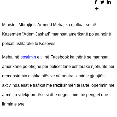
Ministri i Mbrojtjes, Armend Mehaj ka njoftuar se në
Kazermën “Adem Jashari” marinsat amerikanë po trajnojnë
policët ushtarakë të Kosovës.
Mehaj në
postimin
e tij në Facebook ka thënë se marinsat
amerikanë po ofrojnë për policët tanë ushtarakë njohuritë për
demonstrimin e shkathtësive në neutralizimin e gjuajtësit
aktiv, ndalesat e trafikut me rrezikshmëri të lartë, operimin me
armët jo-vdekjeprurëse si dhe negociimin me pengjet dhe
lirimin e tyre.