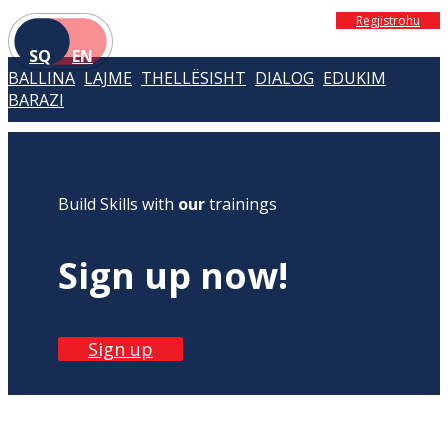
Regjistrohu
SQ
EN
BALLINA
LAJME
THELLËSISHT
DIALOG
EDUKIM
BARAZI
Build Skills with
our
trainings
Sign up now!
Sign up