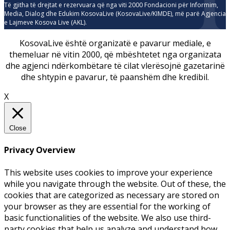
Të gjitha të drejtat e rezervuara që nga viti 2000 Fondacioni për Informim,
Media, Dialog dhe Edukim KosovaLive (KosovaLive/KIMDE), më parë Agjencia
e Lajmeve Kosova Live (AKL).
KosovaLive është organizatë e pavarur mediale, e
themeluar në vitin 2000, që mbështetet nga organizata
dhe agjenci ndërkombëtare të cilat vlerësojnë gazetarinë
dhe shtypin e pavarur, të paanshëm dhe kredibil.
X
Close
Privacy Overview
This website uses cookies to improve your experience
while you navigate through the website. Out of these, the
cookies that are categorized as necessary are stored on
your browser as they are essential for the working of
basic functionalities of the website. We also use third-
party cookies that help us analyze and understand how