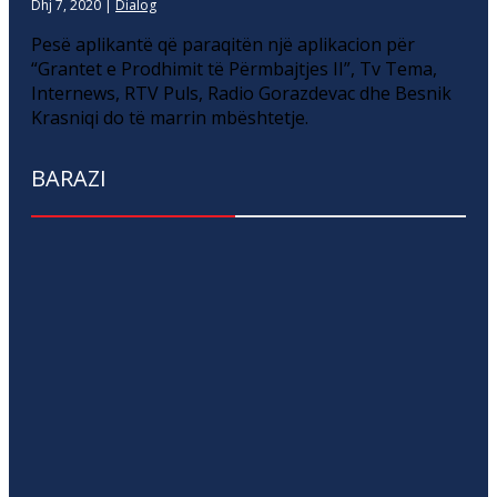
Dhj 7, 2020
|
Dialog
Pesë aplikantë që paraqitën një aplikacion për
“Grantet e Prodhimit të Përmbajtjes II”, Tv Tema,
Internews, RTV Puls, Radio Gorazdevac dhe Besnik
Krasniqi do të marrin mbështetje.
BARAZI