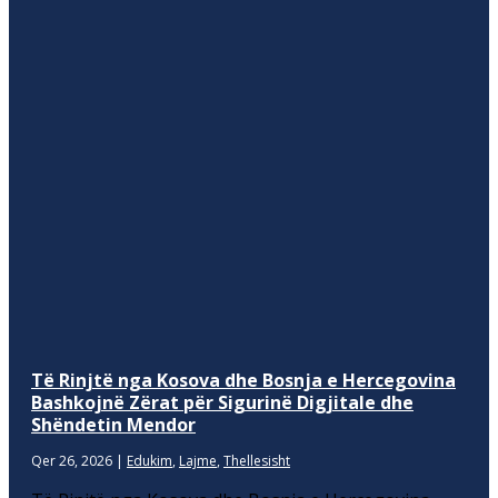
Të Rinjtë nga Kosova dhe Bosnja e Hercegovina
Bashkojnë Zërat për Sigurinë Digjitale dhe
Shëndetin Mendor
Qer 26, 2026
|
Edukim
,
Lajme
,
Thellesisht