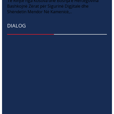
Të Rinjtë nga Kosova dhe Bosnja e Hercegovina
Bashkojnë Zërat për Sigurinë Digjitale dhe
Shëndetin Mendor Në Kamenicë,...
DIALOG