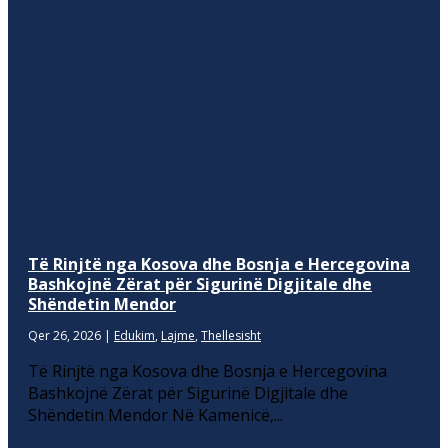
Të Rinjtë nga Kosova dhe Bosnja e Hercegovina
Bashkojnë Zërat për Sigurinë Digjitale dhe
Shëndetin Mendor
Qer 26, 2026
|
Edukim
,
Lajme
,
Thellesisht
Të Rinjtë nga Kosova dhe Bosnja e Hercegovina
Bashkojnë Zërat për Sigurinë Digjitale dhe
Shëndetin Mendor Në Kamenicë,...