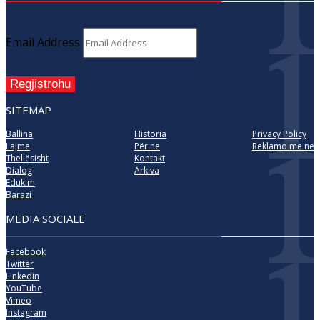
Email Address
Regjistrohu
SITEMAP
Ballina
Historia
Privacy Policy
Lajme
Për ne
Reklamo me ne
Thellësisht
Kontakt
Dialog
Arkiva
Edukim
Barazi
MEDIA SOCIALE
Facebook
Twitter
Linkedin
YouTube
Vimeo
Instagram