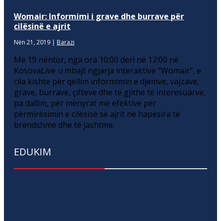
Womair: Informimi i grave dhe burrave për
cilësinë e ajrit
Nën 21, 2019
|
Barazi
Më 19 nëntor, nga ora 10:00 deri në 12:00 në
KosovaLive u mbajt ngjarja interaktive “Womair”, e
cila kishte për qëllim informimin e djemve, vajzave,
grave, burrave, çifteve dhe të gjithë të interesuarve,
pa dallim, për mënyrat më efektive për
përmirësimin e cilësisë së ajrit në hapësira të
brendshme dhe të jashtme.
EDUKIM