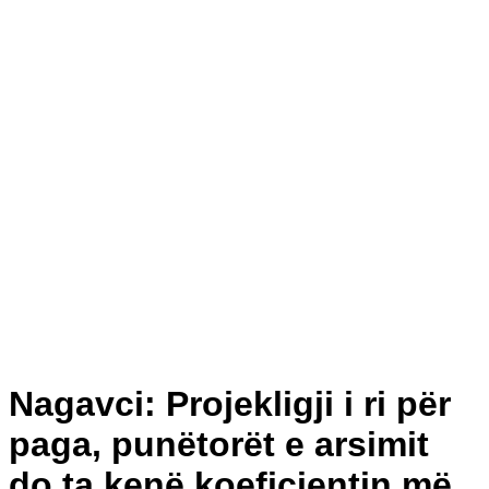
Nagavci: Projekligji i ri për
paga, punëtorët e arsimit
do ta kenë koeficientin më