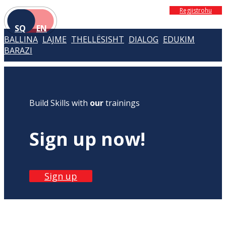
Regjistrohu
SQ
EN
BALLINA
LAJME
THELLËSISHT
DIALOG
EDUKIM
BARAZI
Build Skills with
our
trainings
Sign up now!
Sign up