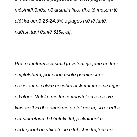
mësimdhënësi në arsimin fillor dhe të mesëm të
ulët ka qenë 23-24.5% e pagës më të lartë,
ndërsa tani është 31%; etj.
Pra, punëtorët e arsimit jo vetëm që janë trajtuar
dinjitetshëm, por edhe është përmirësuar
pozicionimi i atyre që ishin diskriminuar me ligjin
e kaluar. Nuk ka më lënie anash të mësuesve
klasorë 1-5 dhe pagë më e ulët për ta, sikur edhe
për sekretarët, bibliotekistët, psikologët e
pedagogët në shkolla, të cilët ishin trajtuar në