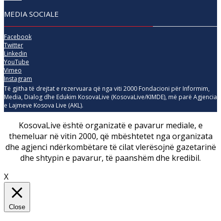
MEDIA SOCIALE
Facebook
Twitter
Linkedin
YouTube
Vimeo
Instagram
Të gjitha të drejtat e rezervuara që nga viti 2000 Fondacioni për Informim,
Media, Dialog dhe Edukim KosovaLive (KosovaLive/KIMDE), më parë Agjencia
e Lajmeve Kosova Live (AKL).
KosovaLive është organizatë e pavarur mediale, e
themeluar në vitin 2000, që mbështetet nga organizata
dhe agjenci ndërkombëtare të cilat vlerësojnë gazetarinë
dhe shtypin e pavarur, të paanshëm dhe kredibil.
X
Close