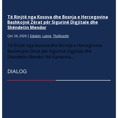
Të Rinjtë nga Kosova dhe Bosnja e Hercegovina
Bashkojnë Zërat për Sigurinë Digjitale dhe
Shëndetin Mendor
Qer 26, 2026
|
Edukim
,
Lajme
,
Thellesisht
Të Rinjtë nga Kosova dhe Bosnja e Hercegovina
Bashkojnë Zërat për Sigurinë Digjitale dhe
Shëndetin Mendor Në Kamenicë,...
DIALOG