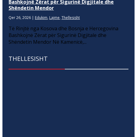
Bashkojnë Zërat për Sigurinë Digjitale dhe
Shëndetin Mendor
Qer 26, 2026
|
Edukim
,
Lajme
,
Thellesisht
Të Rinjtë nga Kosova dhe Bosnja e Hercegovina
Bashkojnë Zërat për Sigurinë Digjitale dhe
Shëndetin Mendor Në Kamenicë,...
THELLESISHT