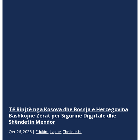
Të Rinjtë nga Kosova dhe Bosnja e Hercegovina
Bashkojnë Zërat për Sigurinë Digjitale dhe
Shëndetin Mendor
Qer 26, 2026
|
Edukim
,
Lajme
,
Thellesisht