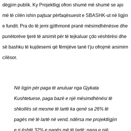
dëgjim publik. Ky Projektligj ofron shumë më shumë se ajo
më të cilën ishin pajtuar përfaqësuesit e SBASHK-ut në ligjin
e fundit. Pra do të jemi gjithmonë pranë mësimdhënësve dhe
punëtorëve tjerë të arsimit për të tejkaluar çdo vështirësi dhe
së bashku të kujdesemi që fëmijëve tanë t’ju ofrojmë arsimim
cilësor.
Në ligjin për paga të anuluar nga Gjykata
Kushtetuese, paga bazë e një mësimdhënësi të
shkollës së mesme të lartë ka qenë sa 26% të
pagës më të lartë në vend, ndërsa me projektligjin
e ri është 32% e pagës më të lartë; paga e një