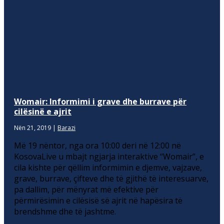
Womair: Informimi i grave dhe burrave për
cilësinë e ajrit
Nën 21, 2019
|
Barazi
Më 19 nëntor, nga ora 10:00 deri në 12:00 në
KosovaLive u mbajt ngjarja interaktive “Womair”, e
cila kishte për qëllim informimin e djemve, vajzave,
grave, burrave, çifteve dhe të gjithë të interesuarve,
pa dallim, për mënyrat më efektive për
përmirësimin e cilësisë së ajrit në hapësira të
brendshme dhe të jashtme.