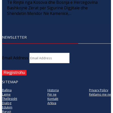
Të Rinjtë nga Kosova dhe Bosnja e Hercegovina
Bashkojnë Zërat për Sigurinë Digjitale dhe
Shëndetin Mendor Në Kamenicë,...
NEWSLETTER
Email Address
Regjistrohu
SITEMAP
Ballina
Historia
Privacy Policy
Lajme
Për ne
Reklamo me ne
Thellësisht
Kontakt
Dialog
Arkiva
Edukim
Barazi