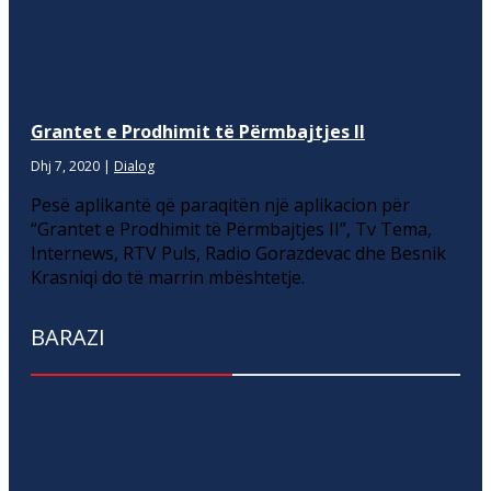
Grantet e Prodhimit të Përmbajtjes II
Dhj 7, 2020
|
Dialog
Pesë aplikantë që paraqitën një aplikacion për
“Grantet e Prodhimit të Përmbajtjes II”, Tv Tema,
Internews, RTV Puls, Radio Gorazdevac dhe Besnik
Krasniqi do të marrin mbështetje.
BARAZI