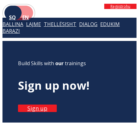
Regjistrohu
SQ
EN
BALLINA
LAJME
THELLËSISHT
DIALOG
EDUKIM
BARAZI
Build Skills with
our
trainings
Sign up now!
Sign up