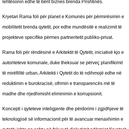
lehtësonin edhe të bërit biznes brenda Prishtinës.
Kryetari Rama foli për planet e Komunës për përmirësimin e
mobilitetit brenda qytetit, por edhe mundësitë e realizimit të
projekteve specifike përmes partneritetit publiko-privat.
Rama foli për rëndësinë e Arkitektit të Qytetit, iniciativë kjo e
autoriteteve komunale, duke theksuar se përveç planifikimit
të mirëfilltë urban, Arkitekti i Qytetit do të ndihmojë edhe në
reduktimin e burokracisë, ofrimin e transparencës më të
madhe dhe rrjedhimisht eliminimin e korrupsionit.
Koncepti i qyteteve inteligjente dhe përdorimi i zgjidhjeve të
teknologjisë së informacionit për të avancuar menaxhimin e