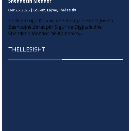
Shëndetin Mendor
Qer 26, 2026
|
Edukim
,
Lajme
,
Thellesisht
Të Rinjtë nga Kosova dhe Bosnja e Hercegovina
Bashkojnë Zërat për Sigurinë Digjitale dhe
Shëndetin Mendor Në Kamenicë,...
THELLESISHT