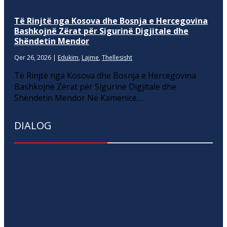
Të Rinjtë nga Kosova dhe Bosnja e Hercegovina
Bashkojnë Zërat për Sigurinë Digjitale dhe
Shëndetin Mendor
Qer 26, 2026
|
Edukim
,
Lajme
,
Thellesisht
Të Rinjtë nga Kosova dhe Bosnja e Hercegovina
Bashkojnë Zërat për Sigurinë Digjitale dhe
Shëndetin Mendor Në Kamenicë,...
DIALOG