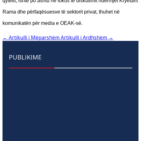
qytetit, ishte po ashtu në fokus të diskutimit ndërmjet Kryetarit
Rama dhe përfaqësuesve të sektorit privat, thuhet në
komunikatën për media e OEAK-së.
←
Artikulli i Mëparshëm
Artikulli i Ardhshëm
→
PUBLIKIME