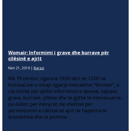
Womair: Informimi i grave dhe burrave për
cilësinë e ajrit
Nën 21, 2019
|
Barazi
Më 19 nëntor, nga ora 10:00 deri në 12:00 në
KosovaLive u mbajt ngjarja interaktive “Womair”, e
cila kishte për qëllim informimin e djemve, vajzave,
grave, burrave, çifteve dhe të gjithë të interesuarve,
pa dallim, për mënyrat më efektive për
përmirësimin e cilësisë së ajrit në hapësira të
brendshme dhe të jashtme.