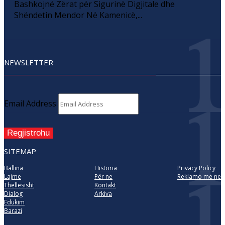
Bashkojnë Zërat për Sigurinë Digjitale dhe
Shëndetin Mendor Në Kamenicë,...
NEWSLETTER
Email Address
Regjistrohu
SITEMAP
Ballina
Historia
Privacy Policy
Lajme
Për ne
Reklamo me ne
Thellësisht
Kontakt
Dialog
Arkiva
Edukim
Barazi