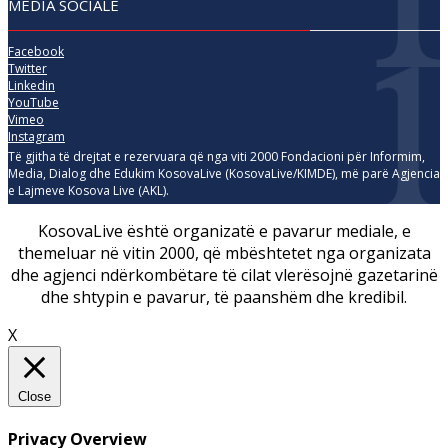
MEDIA SOCIALE
Facebook
Twitter
Linkedin
YouTube
Vimeo
Instagram
Të gjitha të drejtat e rezervuara që nga viti 2000 Fondacioni për Informim,
Media, Dialog dhe Edukim KosovaLive (KosovaLive/KIMDE), më parë Agjencia
e Lajmeve Kosova Live (AKL).
KosovaLive është organizatë e pavarur mediale, e
themeluar në vitin 2000, që mbështetet nga organizata
dhe agjenci ndërkombëtare të cilat vlerësojnë gazetarinë
dhe shtypin e pavarur, të paanshëm dhe kredibil.
X
Close
Privacy Overview