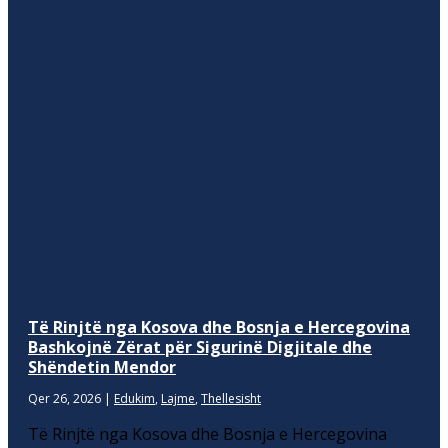
Të Rinjtë nga Kosova dhe Bosnja e Hercegovina
Bashkojnë Zërat për Sigurinë Digjitale dhe
Shëndetin Mendor
Qer 26, 2026
|
Edukim
,
Lajme
,
Thellesisht
Të Rinjtë nga Kosova dhe Bosnja e Hercegovina