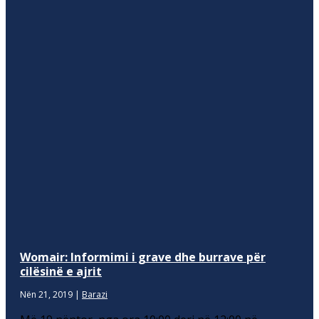
Womair: Informimi i grave dhe burrave për
cilësinë e ajrit
Nën 21, 2019
|
Barazi