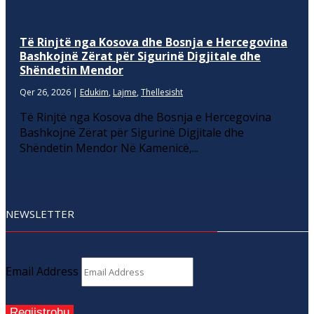
Të Rinjtë nga Kosova dhe Bosnja e Hercegovina
Bashkojnë Zërat për Sigurinë Digjitale dhe
Shëndetin Mendor
Qer 26, 2026
|
Edukim
,
Lajme
,
Thellesisht
Të Rinjtë nga Kosova dhe Bosnja e Hercegovina
Bashkojnë Zërat për Sigurinë Digjitale dhe
Shëndetin Mendor Në Kamenicë,...
NEWSLETTER
Email Address
Regjistrohu