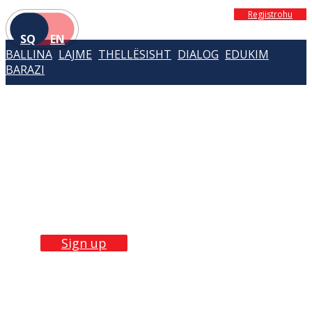
Regjistrohu
SQ
EN
BALLINA
LAJME
THELLËSISHT
DIALOG
EDUKIM
BARAZI
Build Skills with
our
trainings
Sign up now!
Sign up