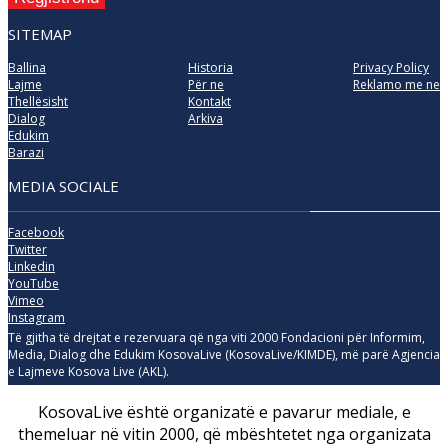
SITEMAP
Ballina
Historia
Privacy Policy
Lajme
Për ne
Reklamo me ne
Thellësisht
Kontakt
Dialog
Arkiva
Edukim
Barazi
MEDIA SOCIALE
Facebook
Twitter
Linkedin
YouTube
Vimeo
Instagram
Të gjitha të drejtat e rezervuara që nga viti 2000 Fondacioni për Informim,
Media, Dialog dhe Edukim KosovaLive (KosovaLive/KIMDE), më parë Agjencia
e Lajmeve Kosova Live (AKL).
KosovaLive është organizatë e pavarur mediale, e
themeluar në vitin 2000, që mbështetet nga organizata