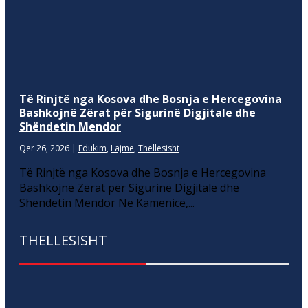
Të Rinjtë nga Kosova dhe Bosnja e Hercegovina
Bashkojnë Zërat për Sigurinë Digjitale dhe
Shëndetin Mendor
Qer 26, 2026
|
Edukim
,
Lajme
,
Thellesisht
Të Rinjtë nga Kosova dhe Bosnja e Hercegovina
Bashkojnë Zërat për Sigurinë Digjitale dhe
Shëndetin Mendor Në Kamenicë,...
THELLESISHT