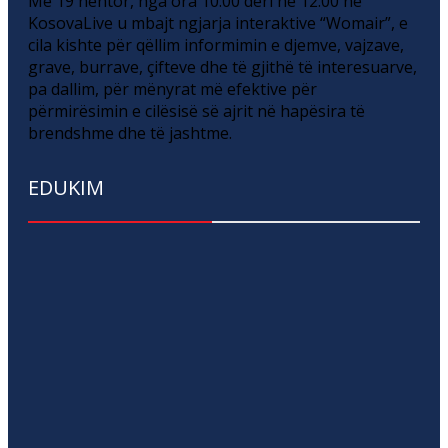
Më 19 nëntor, nga ora 10:00 deri në 12:00 në
KosovaLive u mbajt ngjarja interaktive “Womair”, e
cila kishte për qëllim informimin e djemve, vajzave,
grave, burrave, çifteve dhe të gjithë të interesuarve,
pa dallim, për mënyrat më efektive për
përmirësimin e cilësisë së ajrit në hapësira të
brendshme dhe të jashtme.
EDUKIM