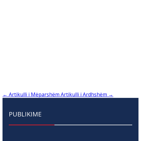
←
Artikulli i Mëparshëm
Artikulli i Ardhshëm
→
PUBLIKIME