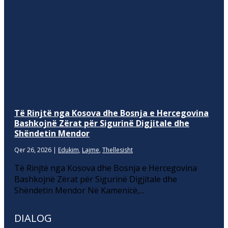
Të Rinjtë nga Kosova dhe Bosnja e Hercegovina
Bashkojnë Zërat për Sigurinë Digjitale dhe
Shëndetin Mendor
Qer 26, 2026
|
Edukim
,
Lajme
,
Thellesisht
Të Rinjtë nga Kosova dhe Bosnja e Hercegovina
Bashkojnë Zërat për Sigurinë Digjitale dhe
Shëndetin Mendor Në Kamenicë,...
DIALOG