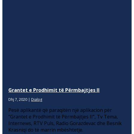
Grantet e Prodhimit të Përmbajtjes II
Dhj 7, 2020
|
Dialog
Pesë aplikantë që paraqitën një aplikacion për
“Grantet e Prodhimit të Përmbajtjes II”, Tv Tema,
Internews, RTV Puls, Radio Gorazdevac dhe Besnik
Krasniqi do të marrin mbështetje.