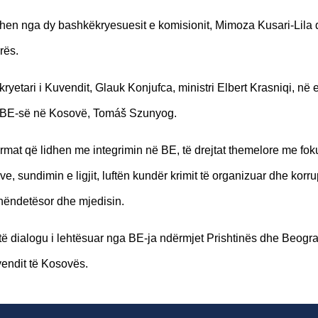
jtohen nga dy bashkëkryesuesit e komisionit, Mimoza Kusari-Lila
rës.
ryetari i Kuvendit, Glauk Konjufca, ministri Elbert Krasniqi, në 
 i BE-së në Kosovë, Tomáš Szunyog.
format që lidhen me integrimin në BE, të drejtat themelore me fok
, sundimin e ligjit, luftën kundër krimit të organizuar dhe korru
shëndetësor dhe mjedisin.
etë dialogu i lehtësuar nga BE-ja ndërmjet Prishtinës dhe Beograd
endit të Kosovës.