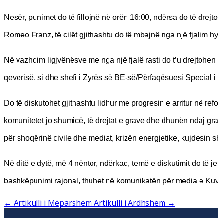
Nesër, punimet do të fillojnë në orën 16:00, ndërsa do të dre
Romeo Franz, të cilët gjithashtu do të mbajnë nga një fjalim hy
Në vazhdim ligjvënësve me nga një fjalë rasti do t’u drejtohen k
qeverisë, si dhe shefi i Zyrës së BE-së/Përfaqësuesi Special
Do të diskutohet gjithashtu lidhur me progresin e arritur në re
komunitetet jo shumicë, të drejtat e grave dhe dhunën ndaj grave
për shoqërinë civile dhe mediat, krizën energjetike, kujdesin 
Në ditë e dytë, më 4 nëntor, ndërkaq, temë e diskutimit do të j
bashkëpunimi rajonal, thuhet në komunikatën për media e Kuv
←
Artikulli i Mëparshëm
Artikulli i Ardhshëm
→