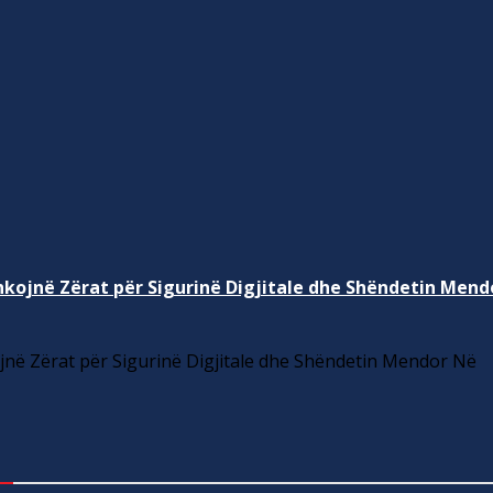
kojnë Zërat për Sigurinë Digjitale dhe Shëndetin Mend
në Zërat për Sigurinë Digjitale dhe Shëndetin Mendor Në