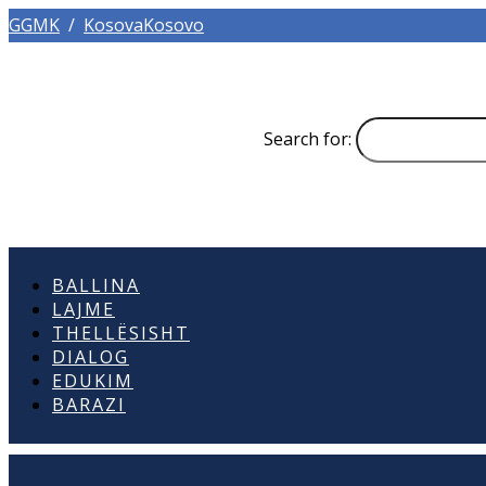
GGMK
/
KosovaKosovo
Search for:
BALLINA
LAJME
THELLËSISHT
DIALOG
EDUKIM
BARAZI