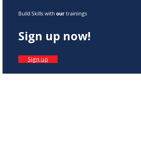
Build Skills with
our
trainings
Sign up now!
Sign up