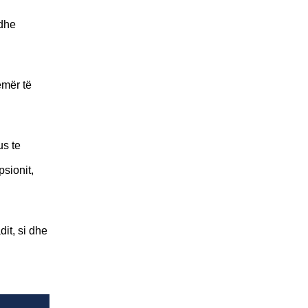
 dhe
emër të
us te
psionit,
it, si dhe