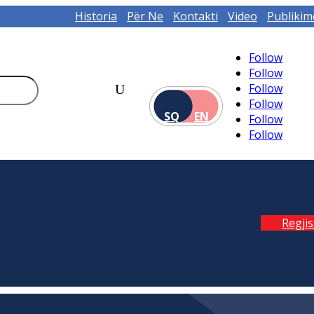
Historia
Për Ne
Kontakti
Video
Publikim
Follow
Follow
Follow
Follow
SQ
EN
Follow
Follow
Regji