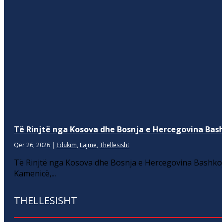
Të Rinjtë nga Kosova dhe Bosnja e Hercegovina Bash
Qer 26, 2026
|
Edukim
,
Lajme
,
Thellesisht
Të Rinjtë nga Kosova dhe Bosnja e Hercegovina Bashkoj
Kamenicë,...
THELLESISHT