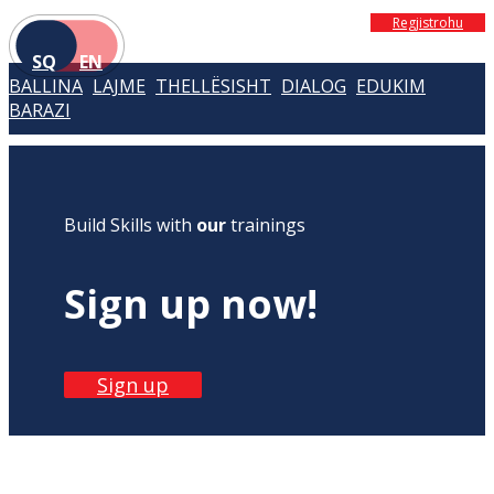
Regjistrohu
SQ
EN
BALLINA
LAJME
THELLËSISHT
DIALOG
EDUKIM
BARAZI
Build Skills with
our
trainings
Sign up now!
Sign up