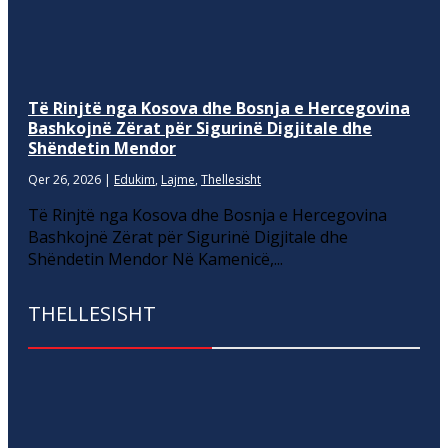
Të Rinjtë nga Kosova dhe Bosnja e Hercegovina
Bashkojnë Zërat për Sigurinë Digjitale dhe
Shëndetin Mendor
Qer 26, 2026
|
Edukim
,
Lajme
,
Thellesisht
Të Rinjtë nga Kosova dhe Bosnja e Hercegovina
Bashkojnë Zërat për Sigurinë Digjitale dhe
Shëndetin Mendor Në Kamenicë,...
THELLESISHT