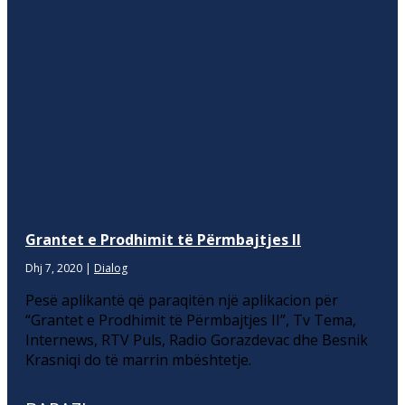
Grantet e Prodhimit të Përmbajtjes II
Dhj 7, 2020
|
Dialog
Pesë aplikantë që paraqitën një aplikacion për
“Grantet e Prodhimit të Përmbajtjes II”, Tv Tema,
Internews, RTV Puls, Radio Gorazdevac dhe Besnik
Krasniqi do të marrin mbështetje.