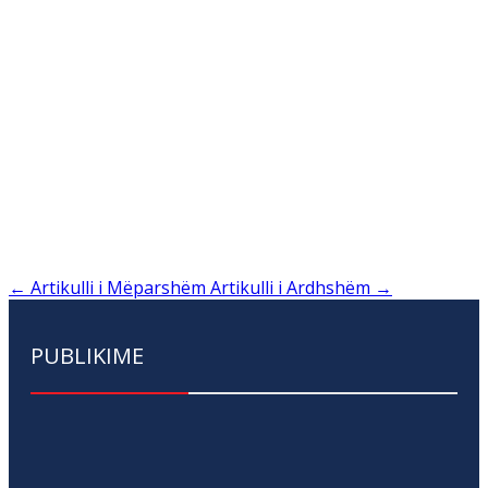
←
Artikulli i Mëparshëm
Artikulli i Ardhshëm
→
PUBLIKIME