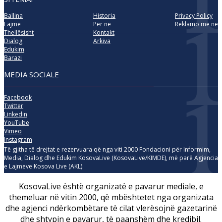
Ballina
Historia
Privacy Policy
Lajme
Për ne
Reklamo me ne
Thellësisht
Kontakt
Dialog
Arkiva
Edukim
Barazi
MEDIA SOCIALE
Facebook
Twitter
Linkedin
YouTube
Vimeo
Instagram
Të gjitha të drejtat e rezervuara që nga viti 2000 Fondacioni për Informim,
Media, Dialog dhe Edukim KosovaLive (KosovaLive/KIMDE), më parë Agjencia
e Lajmeve Kosova Live (AKL).
KosovaLive është organizatë e pavarur mediale, e
themeluar në vitin 2000, që mbështetet nga organizata
dhe agjenci ndërkombëtare të cilat vlerësojnë gazetarinë
dhe shtypin e pavarur, të paanshëm dhe kredibil.