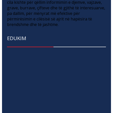
cila kishte për qëllim informimin e djemve, vajzave,
grave, burrave, çifteve dhe të gjithë të interesuarve,
pa dallim, për mënyrat më efektive për
përmirësimin e cilësisë së ajrit në hapësira të
brendshme dhe të jashtme.
EDUKIM