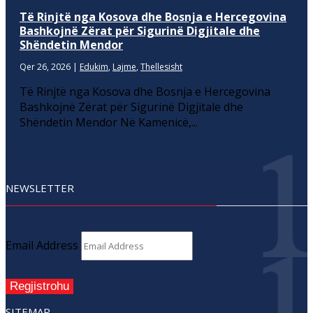
Të Rinjtë nga Kosova dhe Bosnja e Hercegovina
Bashkojnë Zërat për Sigurinë Digjitale dhe
Shëndetin Mendor
Qer 26, 2026
|
Edukim
,
Lajme
,
Thellesisht
Të Rinjtë nga Kosova dhe Bosnja e Hercegovina
Bashkojnë Zërat për Sigurinë Digjitale dhe
Shëndetin Mendor Në Kamenicë,...
NEWSLETTER
Email Address
Regjistrohu
SITEMAP