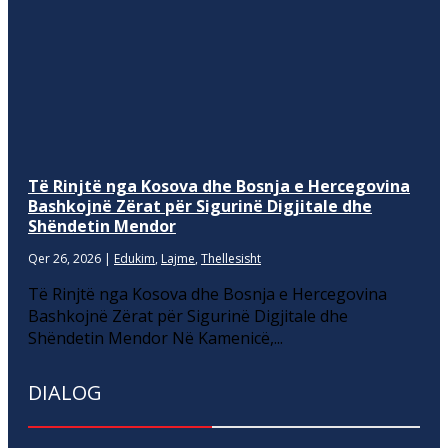
Të Rinjtë nga Kosova dhe Bosnja e Hercegovina
Bashkojnë Zërat për Sigurinë Digjitale dhe
Shëndetin Mendor
Qer 26, 2026
|
Edukim
,
Lajme
,
Thellesisht
Të Rinjtë nga Kosova dhe Bosnja e Hercegovina
Bashkojnë Zërat për Sigurinë Digjitale dhe
Shëndetin Mendor Në Kamenicë,...
DIALOG