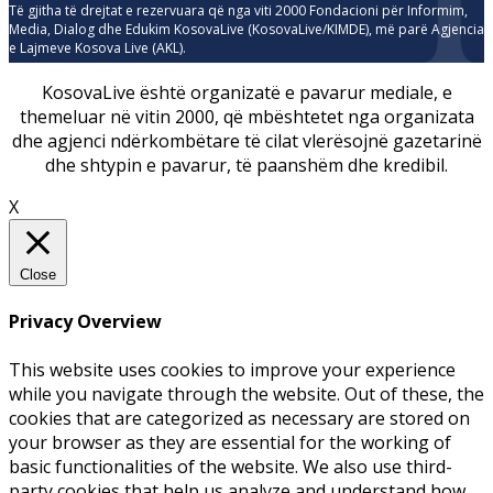
Të gjitha të drejtat e rezervuara që nga viti 2000 Fondacioni për Informim,
Media, Dialog dhe Edukim KosovaLive (KosovaLive/KIMDE), më parë Agjencia
e Lajmeve Kosova Live (AKL).
KosovaLive është organizatë e pavarur mediale, e
themeluar në vitin 2000, që mbështetet nga organizata
dhe agjenci ndërkombëtare të cilat vlerësojnë gazetarinë
dhe shtypin e pavarur, të paanshëm dhe kredibil.
X
Close
Privacy Overview
This website uses cookies to improve your experience
while you navigate through the website. Out of these, the
cookies that are categorized as necessary are stored on
your browser as they are essential for the working of
basic functionalities of the website. We also use third-
party cookies that help us analyze and understand how