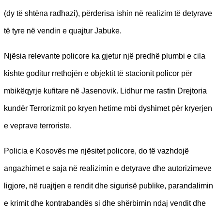
(dy të shtëna radhazi), përderisa ishin në realizim të detyrave
të tyre në vendin e quajtur Jabuke.
Njësia relevante policore ka gjetur një predhë plumbi e cila
kishte goditur rrethojën e objektit të stacionit policor për
mbikëqyrje kufitare në Jasenovik. Lidhur me rastin Drejtoria
kundër Terrorizmit po kryen hetime mbi dyshimet për kryerjen
e veprave terroriste.
Policia e Kosovës me njësitet policore, do të vazhdojë
angazhimet e saja në realizimin e detyrave dhe autorizimeve
ligjore, në ruajtjen e rendit dhe sigurisë publike, parandalimin
e krimit dhe kontrabandës si dhe shërbimin ndaj vendit dhe