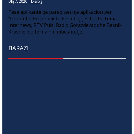
Dhj 7, 2020
|
Dialog
Pesë aplikantë që paraqitën një aplikacion për
“Grantet e Prodhimit të Përmbajtjes II”, Tv Tema,
Internews, RTV Puls, Radio Gorazdevac dhe Besnik
Krasniqi do të marrin mbështetje.
BARAZI