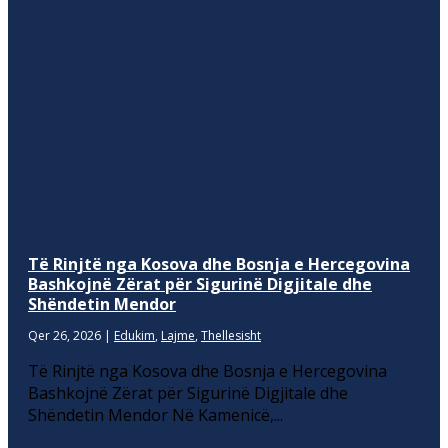
Të Rinjtë nga Kosova dhe Bosnja e Hercegovina
Bashkojnë Zërat për Sigurinë Digjitale dhe
Shëndetin Mendor
Qer 26, 2026
|
Edukim
,
Lajme
,
Thellesisht
Të Rinjtë nga Kosova dhe Bosnja e Hercegovina
Bashkojnë Zërat për Sigurinë Digjitale dhe
Shëndetin Mendor Në Kamenicë,...