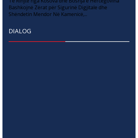
Të Rinjtë nga Kosova dhe Bosnja e Hercegovina
Bashkojnë Zërat për Sigurinë Digjitale dhe
Shëndetin Mendor Në Kamenicë,...
DIALOG