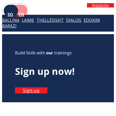
Regjistrohu
SQ
EN
BALLINA
LAJME
THELLËSISHT
DIALOG
EDUKIM
BARAZI
Build Skills with
our
trainings
Sign up now!
Sign up