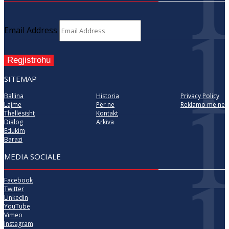
Email Address
Regjistrohu
SITEMAP
Ballina
Historia
Privacy Policy
Lajme
Për ne
Reklamo me ne
Thellësisht
Kontakt
Dialog
Arkiva
Edukim
Barazi
MEDIA SOCIALE
Facebook
Twitter
Linkedin
YouTube
Vimeo
Instagram