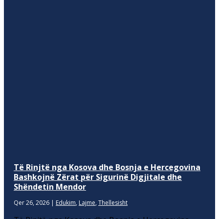
Të Rinjtë nga Kosova dhe Bosnja e Hercegovina
Bashkojnë Zërat për Sigurinë Digjitale dhe
Shëndetin Mendor
Qer 26, 2026
|
Edukim
,
Lajme
,
Thellesisht