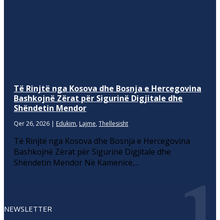
Të Rinjtë nga Kosova dhe Bosnja e Hercegovina
Bashkojnë Zërat për Sigurinë Digjitale dhe
Shëndetin Mendor
Qer 26, 2026
|
Edukim
,
Lajme
,
Thellesisht
Të Rinjtë nga Kosova dhe Bosnja e Hercegovina
Bashkojnë Zërat për Sigurinë Digjitale dhe
Shëndetin Mendor Në Kamenicë,...
NEWSLETTER