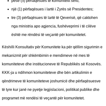
pesë (5) përfaqësues të komunitetit serb,
një (1) përfaqësues i lartë i Zyrës së Presidentes;
tre (3) përfaqësues të lartë të Qeverisë, që caktohen
nga ministria apo agjencia, fushëveprimi i të cilëve
është me rëndësi të veçantë për komunitetet.
Këshilli Konsultativ për Komunitete ka për qëllim sigurimin e
mekanizmit për shkëmbimin e mendimeve në mes të
komuniteteve dhe institucioneve të Republikës së Kosovës.
KKK-ja u ndihmon komuniteteve dhe bën artikulimin e
qëndrimeve të komuniteteve joshumicë dhe përfaqësuesve
të tyre kur janë ne pyetje legjislacioni, politikat publike dhe
programet më rendësi të veçantë për komunitetet.