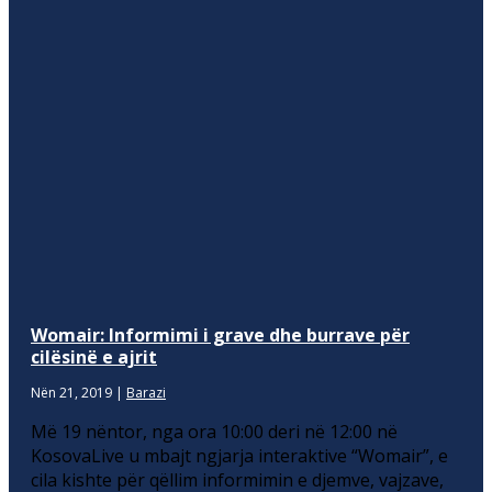
Womair: Informimi i grave dhe burrave për
cilësinë e ajrit
Nën 21, 2019
|
Barazi
Më 19 nëntor, nga ora 10:00 deri në 12:00 në
KosovaLive u mbajt ngjarja interaktive “Womair”, e
cila kishte për qëllim informimin e djemve, vajzave,