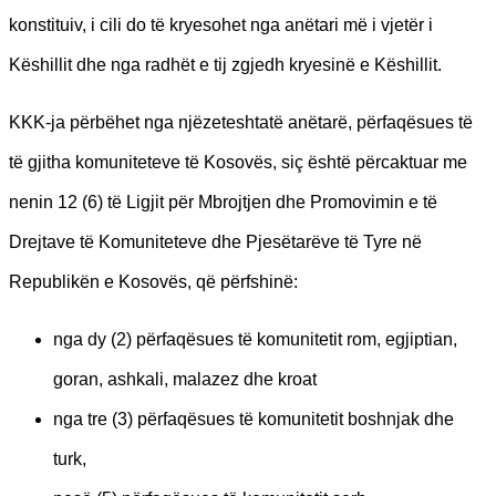
konstituiv, i cili do të kryesohet nga anëtari më i vjetër i
Këshillit dhe nga radhët e tij zgjedh kryesinë e Këshillit.
KKK-ja përbëhet nga njëzeteshtatë anëtarë, përfaqësues të
të gjitha komuniteteve të Kosovës, siç është përcaktuar me
nenin 12 (6) të Ligjit për Mbrojtjen dhe Promovimin e të
Drejtave të Komuniteteve dhe Pjesëtarëve të Tyre në
Republikën e Kosovës, që përfshinë:
nga dy (2) përfaqësues të komunitetit rom, egjiptian,
goran, ashkali, malazez dhe kroat
nga tre (3) përfaqësues të komunitetit boshnjak dhe
turk,