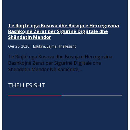
Të Rinjtë nga Kosova dhe Bosnja e Hercegovina
Bashkojnë Zërat për Sigurinë Digjitale dhe
Shëndetin Mendor
Qer 26, 2026
|
Edukim
,
Lajme
,
Thellesisht
Të Rinjtë nga Kosova dhe Bosnja e Hercegovina
Bashkojnë Zërat për Sigurinë Digjitale dhe
Shëndetin Mendor Në Kamenicë,...
THELLESISHT