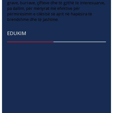
grave, burrave, çifteve dhe të gjithë të interesuarve,
pa dallim, për mënyrat më efektive për
përmirësimin e cilësisë së ajrit në hapësira të
brendshme dhe të jashtme.
EDUKIM