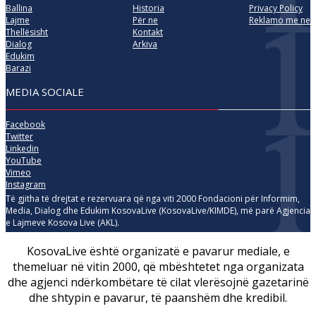
Ballina
Historia
Privacy Policy
Lajme
Për ne
Reklamo me ne
Thellësisht
Kontakt
Dialog
Arkiva
Edukim
Barazi
MEDIA SOCIALE
Facebook
Twitter
Linkedin
YouTube
Vimeo
Instagram
Të gjitha të drejtat e rezervuara që nga viti 2000 Fondacioni për Informim,
Media, Dialog dhe Edukim KosovaLive (KosovaLive/KIMDE), më parë Agjencia
e Lajmeve Kosova Live (AKL).
KosovaLive është organizatë e pavarur mediale, e
themeluar në vitin 2000, që mbështetet nga organizata
dhe agjenci ndërkombëtare të cilat vlerësojnë gazetarinë
dhe shtypin e pavarur, të paanshëm dhe kredibil.