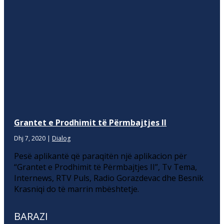
Grantet e Prodhimit të Përmbajtjes II
Dhj 7, 2020
|
Dialog
Pesë aplikantë që paraqitën një aplikacion për
“Grantet e Prodhimit të Përmbajtjes II”, Tv Tema,
Internews, RTV Puls, Radio Gorazdevac dhe Besnik
Krasniqi do të marrin mbështetje.
BARAZI