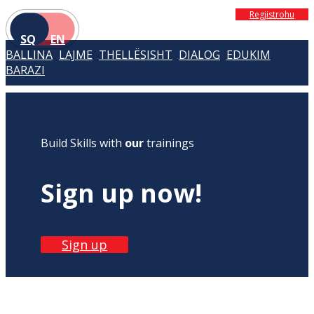
Regjistrohu
SQ
EN
BALLINA
LAJME
THELLËSISHT
DIALOG
EDUKIM
BARAZI
Build Skills with
our
trainings
Sign up now!
Sign up