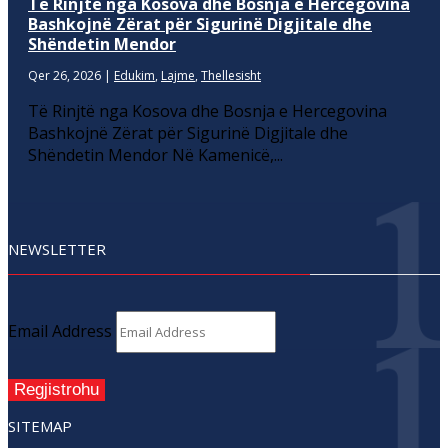
Të Rinjtë nga Kosova dhe Bosnja e Hercegovina
Bashkojnë Zërat për Sigurinë Digjitale dhe
Shëndetin Mendor
Qer 26, 2026
|
Edukim
,
Lajme
,
Thellesisht
Të Rinjtë nga Kosova dhe Bosnja e Hercegovina
Bashkojnë Zërat për Sigurinë Digjitale dhe
Shëndetin Mendor Në Kamenicë,...
NEWSLETTER
Email Address
Regjistrohu
SITEMAP