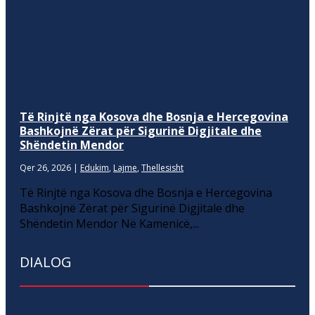
Të Rinjtë nga Kosova dhe Bosnja e Hercegovina
Bashkojnë Zërat për Sigurinë Digjitale dhe
Shëndetin Mendor
Qer 26, 2026
|
Edukim
,
Lajme
,
Thellesisht
Të Rinjtë nga Kosova dhe Bosnja e Hercegovina
Bashkojnë Zërat për Sigurinë Digjitale dhe
Shëndetin Mendor Në Kamenicë,...
DIALOG