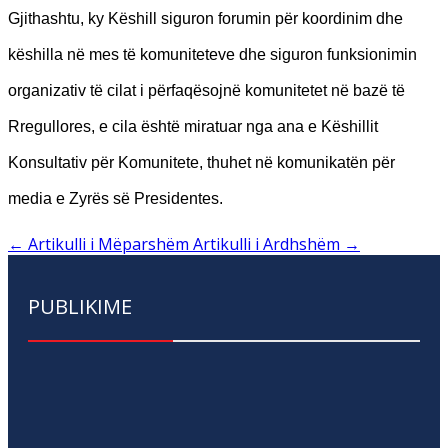
Gjithashtu, ky Këshill siguron forumin për koordinim dhe
këshilla në mes të komuniteteve dhe siguron funksionimin
organizativ të cilat i përfaqësojnë komunitetet në bazë të
Rregullores, e cila është miratuar nga ana e Këshillit
Konsultativ për Komunitete, thuhet në komunikatën për
media e Zyrës së Presidentes.
←
Artikulli i Mëparshëm
Artikulli i Ardhshëm
→
PUBLIKIME