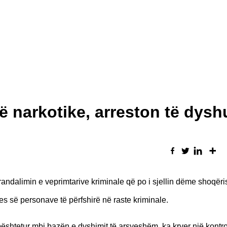
 narkotike, arreston të dysh
arandalimin e veprimtarive kriminale që po i sjellin dëme shoqëri
pjes së personave të përfshirë në raste kriminale.
shtetur mbi bazën e dyshimit të arsyeshëm, ka kryer një kontro