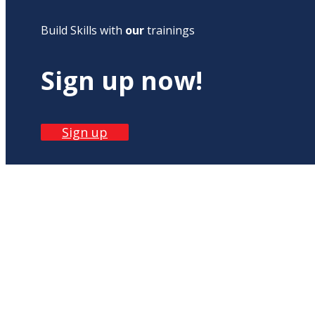
Build Skills with
our
trainings
Sign up now!
Sign up