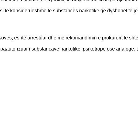
asi të konsiderueshme të substancës narkotike që dyshohet të jetë
sovës, është arrestuar dhe me rekomandimin e prokurorit të shteti
i paautorizuar i substancave narkotike, psikotrope ose analoge, 