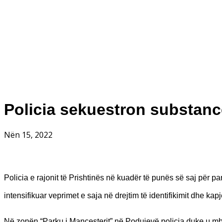
Policia sekuestron substancë
Nën 15, 2022
Policia e rajonit të Prishtinës në kuadër të punës së saj për p
intensifikuar veprimet e saja në drejtim të identifikimit dhe ka
Në zonën “Parku i Mançesterit” në Podujevë policia duke u mbë