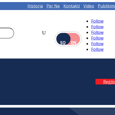
Historia
Për Ne
Kontakti
Video
Publikim
Follow
Follow
Follow
Follow
SQ
EN
Follow
Follow
Regji