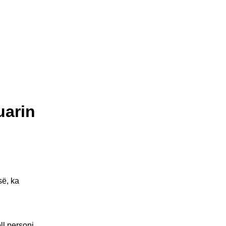
uarin
së, ka
ll personi