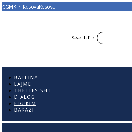
GGMK
/
KosovaKosovo
Search for:
BALLINA
LAJME
THELLËSISHT
DIALOG
EDUKIM
BARAZI