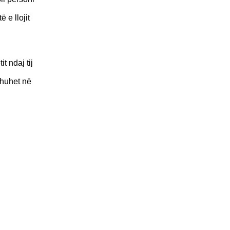
 e llojit
t ndaj tij
thuhet në