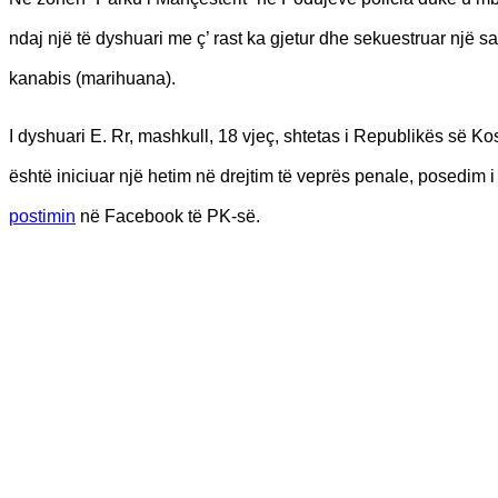
ndaj një të dyshuari me ç’ rast ka gjetur dhe sekuestruar një s
kanabis (marihuana).
I dyshuari E. Rr, mashkull, 18 vjeç, shtetas i Republikës së Ko
është iniciuar një hetim në drejtim të veprës penale, posedim 
postimin
në Facebook të PK-së.