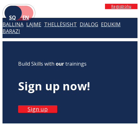
Regjistrohu
SQ
EN
BALLINA
LAJME
THELLËSISHT
DIALOG
EDUKIM
BARAZI
Build Skills with
our
trainings
Sign up now!
Sign up