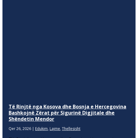
Të Rinjtë nga Kosova dhe Bosnja e Hercegovina
Bashkojnë Zërat për Sigurinë Digjitale dhe
Shëndetin Mendor
Qer 26, 2026
|
Edukim
,
Lajme
,
Thellesisht