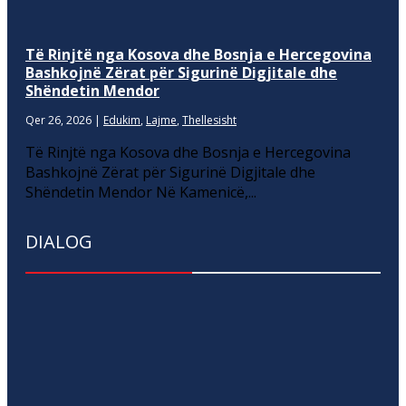
Të Rinjtë nga Kosova dhe Bosnja e Hercegovina
Bashkojnë Zërat për Sigurinë Digjitale dhe
Shëndetin Mendor
Qer 26, 2026
|
Edukim
,
Lajme
,
Thellesisht
Të Rinjtë nga Kosova dhe Bosnja e Hercegovina
Bashkojnë Zërat për Sigurinë Digjitale dhe
Shëndetin Mendor Në Kamenicë,...
DIALOG