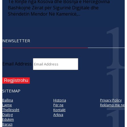
Të Rinjtë nga Kosova dhe Bosnja e Hercegovina
Bashkojnë Zërat për Sigurinë Digjitale dhe
Shëndetin Mendor Në Kamenicë,...
NEWSLETTER
Email Address
Regjistrohu
SITEMAP
Ballina
Historia
Privacy Policy
Lajme
Për ne
Reklamo me ne
Thellësisht
Kontakt
Dialog
Arkiva
Edukim
Barazi