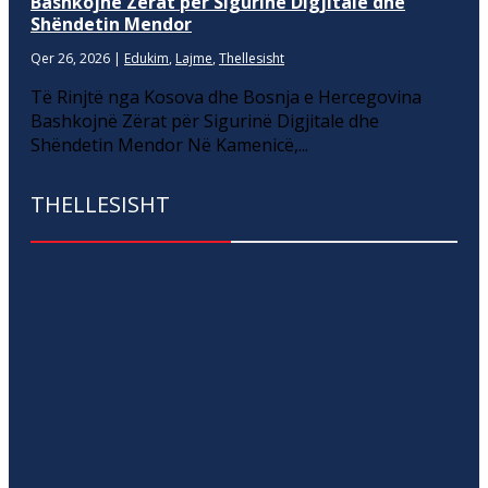
Bashkojnë Zërat për Sigurinë Digjitale dhe
Shëndetin Mendor
Qer 26, 2026
|
Edukim
,
Lajme
,
Thellesisht
Të Rinjtë nga Kosova dhe Bosnja e Hercegovina
Bashkojnë Zërat për Sigurinë Digjitale dhe
Shëndetin Mendor Në Kamenicë,...
THELLESISHT