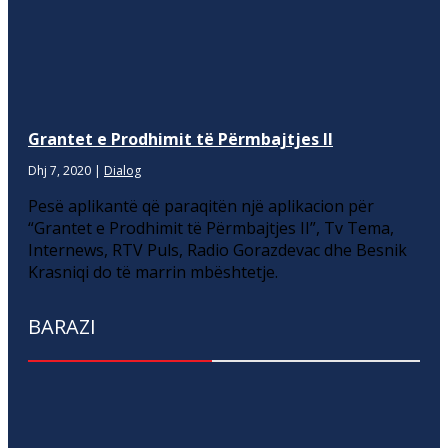
Grantet e Prodhimit të Përmbajtjes II
Dhj 7, 2020
|
Dialog
Pesë aplikantë që paraqitën një aplikacion për
“Grantet e Prodhimit të Përmbajtjes II”, Tv Tema,
Internews, RTV Puls, Radio Gorazdevac dhe Besnik
Krasniqi do të marrin mbështetje.
BARAZI