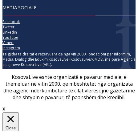
MEDIA SOCIALE
Facebook
Twitter
Linkedin
YouTube
Vimeo
Instagram
Të gjitha të drejtat e rezervuara që nga viti 2000 Fondacioni për Informim,
Media, Dialog dhe Edukim KosovaLive (KosovaLive/KIMDE), më parë Agjencia
e Lajmeve Kosova Live (AKL).
KosovaLive është organizatë e pavarur mediale, e
themeluar në vitin 2000, që mbështetet nga organizata
dhe agjenci ndërkombëtare të cilat vlerësojnë gazetarinë
dhe shtypin e pavarur, të paanshëm dhe kredibil.
X
Close