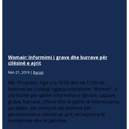
Womair: Informimi i grave dhe burrave për
cilësinë e ajrit
Nën 21, 2019
|
Barazi
Më 19 nëntor, nga ora 10:00 deri në 12:00 në
KosovaLive u mbajt ngjarja interaktive “Womair”, e
cila kishte për qëllim informimin e djemve, vajzave,
grave, burrave, çifteve dhe të gjithë të interesuarve,
pa dallim, për mënyrat më efektive për
përmirësimin e cilësisë së ajrit në hapësira të
brendshme dhe të jashtme.