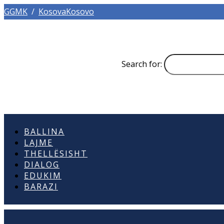
GGMK
/
KosovaKosovo
Search for:
BALLINA
LAJME
THELLËSISHT
DIALOG
EDUKIM
BARAZI