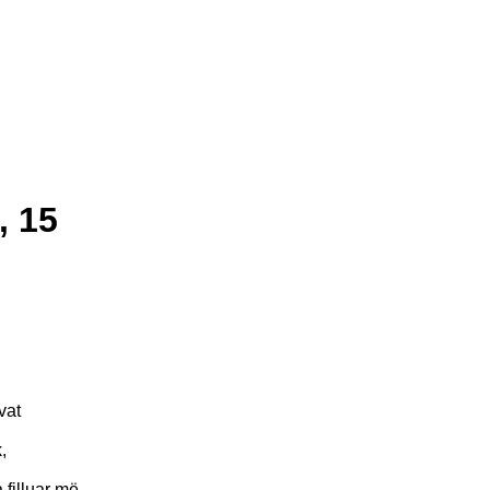
, 15
vat
,
 filluar më