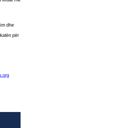
kim dhe
ikatën për
.org