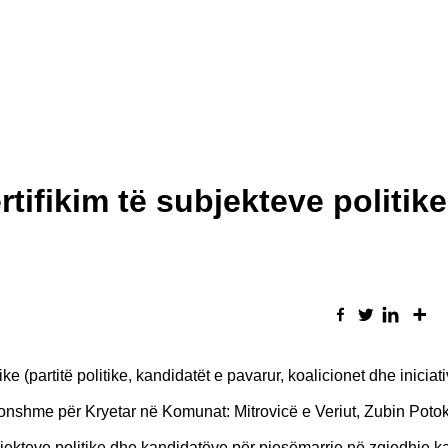
rtifikim të subjekteve politike
ke (partitë politike, kandidatët e pavarur, koalicionet dhe iniciati
akonshme për Kryetar në Komunat: Mitrovicë e Veriut, Zubin Potok
subjekteve politike dhe kandidatëve për pjesëmarrje në zgjedhje ka