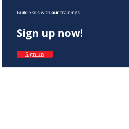
Build Skills with
our
trainings
Sign up now!
Sign up