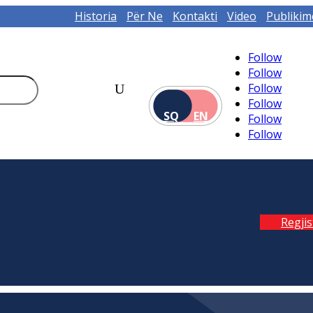
Historia
Për Ne
Kontakti
Video
Publikim
Follow
Follow
Follow
Follow
SQ
EN
Follow
Follow
Regji