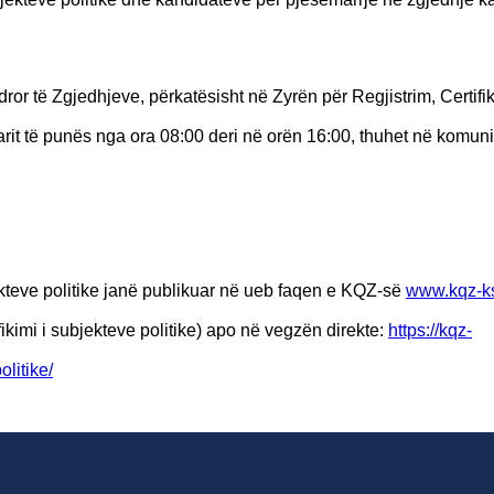
ror të Zgjedhjeve, përkatësisht në Zyrën për Regjistrim, Certifi
arit të punës nga ora 08:00 deri në orën 16:00, thuhet në komun
bjekteve politike janë publikuar në ueb faqen e KQZ-së
www.kqz-ks
ikimi i subjekteve politike) apo në vegzën direkte:
https://kqz-
olitike/