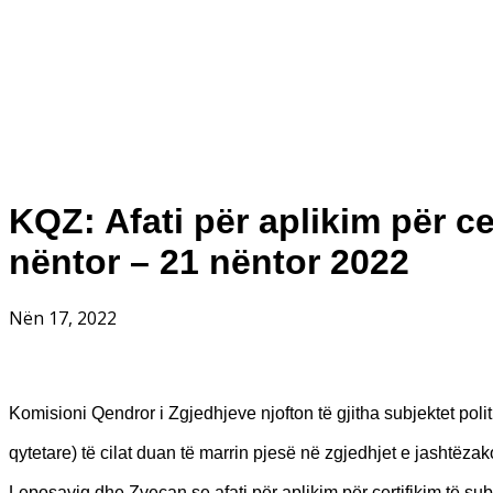
KQZ: Afati për aplikim për ce
nëntor – 21 nëntor 2022
Nën 17, 2022
Komisioni Qendror i Zgjedhjeve njofton të gjitha subjektet politi
qytetare) të cilat duan të marrin pjesë në zgjedhjet e jashtëz
Leposaviq dhe Zveçan se
afati për aplikim për certifikim të 