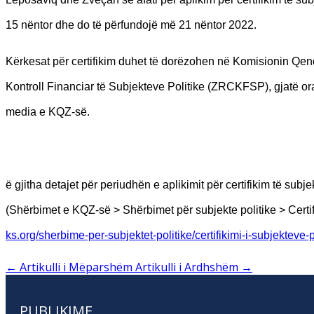
15 nëntor dhe do të përfundojë më 21 nëntor 2022.
Kërkesat për certifikim duhet të dorëzohen në Komisionin Qend
Kontroll Financiar të Subjekteve Politike (ZRCKFSP), gjatë or
media e KQZ-së.
ë gjitha detajet për periudhën e aplikimit për certifikim të su
(Shërbimet e KQZ-së > Shërbimet për subjekte politike > Certif
ks.org/sherbime-per-subjektet-politike/certifikimi-i-subjekteve-p
←
Artikulli i Mëparshëm
Artikulli i Ardhshëm
→
PUBLIKIME