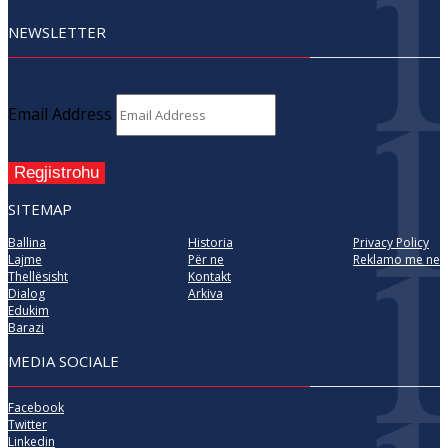
NEWSLETTER
Email Address
Regjistrohu
SITEMAP
Ballina
Historia
Privacy Policy
Lajme
Për ne
Reklamo me ne
Thellësisht
Kontakt
Dialog
Arkiva
Edukim
Barazi
MEDIA SOCIALE
Facebook
Twitter
Linkedin