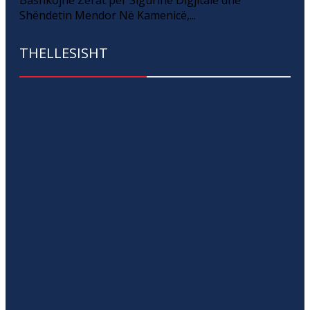
Bashkojnë Zërat për Sigurinë Digjitale dhe
Shëndetin Mendor Në Kamenicë,...
THELLESISHT