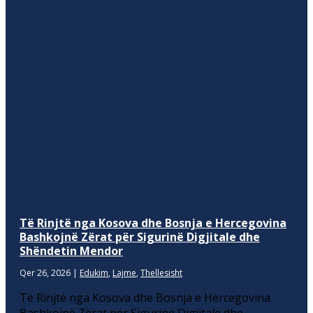
Të Rinjtë nga Kosova dhe Bosnja e Hercegovina
Bashkojnë Zërat për Sigurinë Digjitale dhe
Shëndetin Mendor
Qer 26, 2026
|
Edukim
,
Lajme
,
Thellesisht
Të Rinjtë nga Kosova dhe Bosnja e Hercegovina