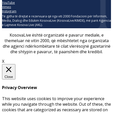
YouTube
Vimeo
Instagram
Të gjitha të drejtat e rezervuara që nga viti 2000 Fondacioni për Informim,
Media, Dialog dhe Edukim KosovaLive (KosovaLive/KIMDE), më parë Agjencia
e Lajmeve Kosova Live (AKL).
KosovaLive është organizatë e pavarur mediale, e
themeluar në vitin 2000, që mbështetet nga organizata
dhe agjenci ndërkombëtare të cilat vlerësojnë gazetarinë
dhe shtypin e pavarur, të paanshëm dhe kredibil.
X
Close
Privacy Overview
This website uses cookies to improve your experience
while you navigate through the website. Out of these, the
cookies that are categorized as necessary are stored on