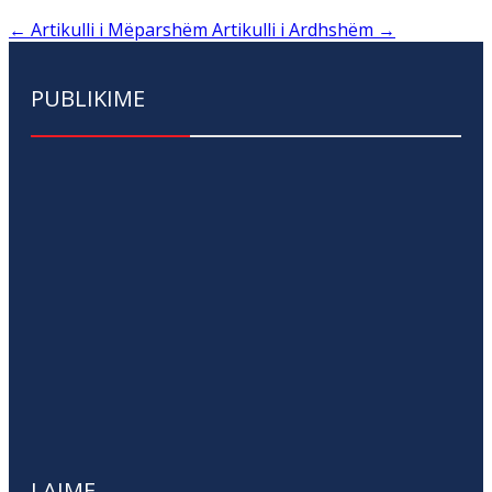
←
Artikulli i Mëparshëm
Artikulli i Ardhshëm
→
PUBLIKIME
LAJME