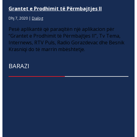
Grantet e Prodhimit të Përmbajtjes II
Dhj 7, 2020
|
Dialog
Pesë aplikantë që paraqitën një aplikacion për
“Grantet e Prodhimit të Përmbajtjes II”, Tv Tema,
Internews, RTV Puls, Radio Gorazdevac dhe Besnik
Krasniqi do të marrin mbështetje.
BARAZI