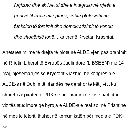
fuqizuar dhe aktive, si dhe e integruar në rrjetin e
partive liberale evropiane, është plotësisht në
funksion të forcimit dhe demokratizimit të vendit
dhe shoqërisë tonë!”
, ka thënë Kryetari Krasniqi.
Anëtarësimi me të drejta të plota në ALDE vjen pas pranimit
në Rrjetin Liberal të Evropës Juglindore (LIBSEEN) me 14
maj, pjesëmarrjes së Kryetarit Krasniqi në kongresin e
ALDE-s në Dublin të Irlandës në qershor të këtij viti, ku
shprehi aspiratën e PDK-së për pranim në këtë parti dhe
vizitës studimore që byroja e ALDE-s e realizoi në Prishtinë
në mes të tetorit, thuhet në komunikatën për media e PDK-
së.