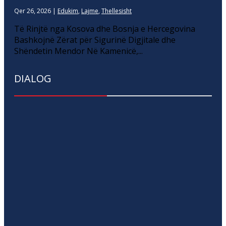
Qer 26, 2026
|
Edukim
,
Lajme
,
Thellesisht
Të Rinjtë nga Kosova dhe Bosnja e Hercegovina
Bashkojnë Zërat për Sigurinë Digjitale dhe
Shëndetin Mendor Në Kamenicë,...
DIALOG