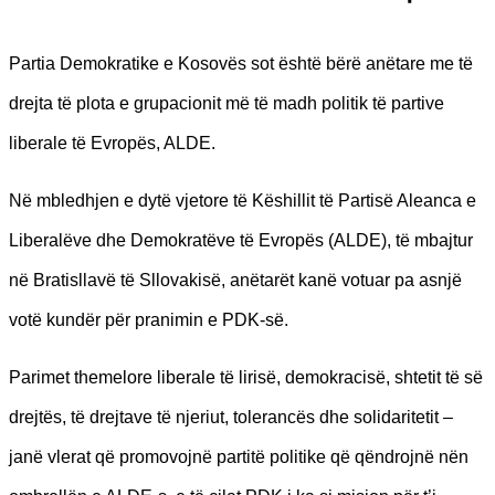
Partia Demokratike e Kosovës sot është bërë anëtare me të
drejta të plota e grupacionit më të madh politik të partive
liberale të Evropës, ALDE.
Në mbledhjen e dytë vjetore të Këshillit të Partisë Aleanca e
Liberalëve dhe Demokratëve të Evropës (ALDE), të mbajtur
në Bratisllavë të Sllovakisë, anëtarët kanë votuar pa asnjë
votë kundër për pranimin e PDK-së.
Parimet themelore liberale të lirisë, demokracisë, shtetit të së
drejtës, të drejtave të njeriut, tolerancës dhe solidaritetit –
janë vlerat që promovojnë partitë politike që qëndrojnë nën