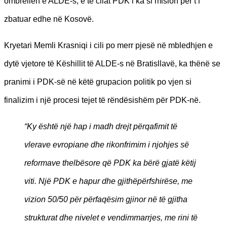
ombrellën e ALDE-s, e të cilat PDK i ka si mision për t’i
zbatuar edhe në Kosovë.
Kryetari Memli Krasniqi i cili po merr pjesë në mbledhjen e
dytë vjetore të Këshillit të ALDE-s në Bratisllavë, ka thënë se
pranimi i PDK-së në këtë grupacion politik po vjen si
finalizim i një procesi tejet të rëndësishëm për PDK-në.
“Ky është një hap i madh drejt përqafimit të
vlerave evropiane dhe rikonfrimim i njohjes së
reformave thelbësore që PDK ka bërë gjatë këtij
viti. Një PDK e hapur dhe gjithëpërfshirëse, me
vizion 50/50 për përfaqësim gjinor në të gjitha
strukturat dhe nivelet e vendimmarrjes, me rini të