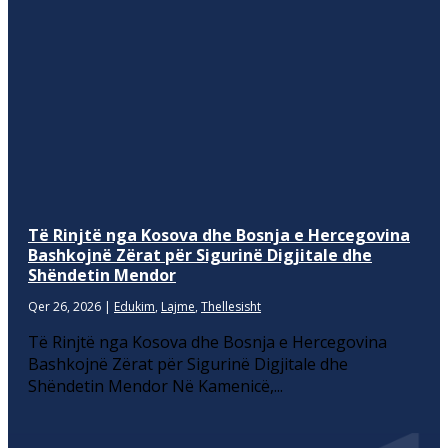
Të Rinjtë nga Kosova dhe Bosnja e Hercegovina
Bashkojnë Zërat për Sigurinë Digjitale dhe
Shëndetin Mendor
Qer 26, 2026
|
Edukim
,
Lajme
,
Thellesisht
Të Rinjtë nga Kosova dhe Bosnja e Hercegovina
Bashkojnë Zërat për Sigurinë Digjitale dhe
Shëndetin Mendor Në Kamenicë,...