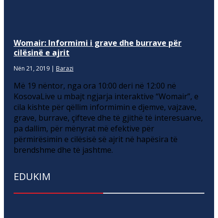
Womair: Informimi i grave dhe burrave për
cilësinë e ajrit
Nën 21, 2019
|
Barazi
Më 19 nëntor, nga ora 10:00 deri në 12:00 në
KosovaLive u mbajt ngjarja interaktive “Womair”, e
cila kishte për qëllim informimin e djemve, vajzave,
grave, burrave, çifteve dhe të gjithë të interesuarve,
pa dallim, për mënyrat më efektive për
përmirësimin e cilësisë së ajrit në hapësira të
brendshme dhe të jashtme.
EDUKIM