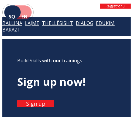
Regjistrohu
SQ
EN
BALLINA
LAJME
THELLËSISHT
DIALOG
EDUKIM
BARAZI
Build Skills with
our
trainings
Sign up now!
Sign up