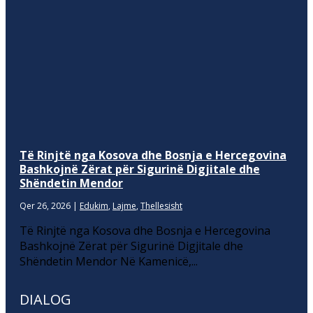
Të Rinjtë nga Kosova dhe Bosnja e Hercegovina
Bashkojnë Zërat për Sigurinë Digjitale dhe
Shëndetin Mendor
Qer 26, 2026
|
Edukim
,
Lajme
,
Thellesisht
Të Rinjtë nga Kosova dhe Bosnja e Hercegovina
Bashkojnë Zërat për Sigurinë Digjitale dhe
Shëndetin Mendor Në Kamenicë,...
DIALOG