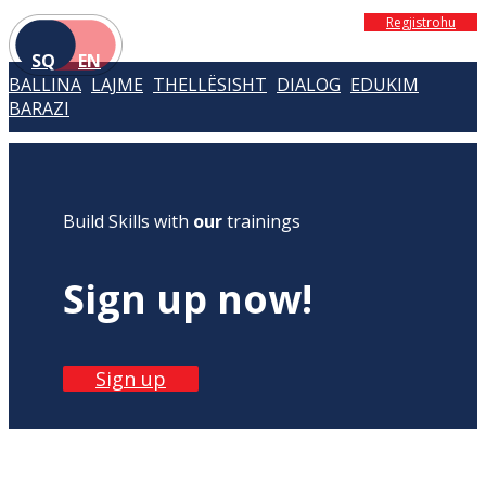
Regjistrohu
SQ
EN
BALLINA
LAJME
THELLËSISHT
DIALOG
EDUKIM
BARAZI
Build Skills with
our
trainings
Sign up now!
Sign up