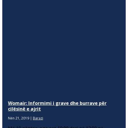
Womair: Informimi i grave dhe burrave për
cilësinë e ajrit
Nën 21, 2019
|
Barazi