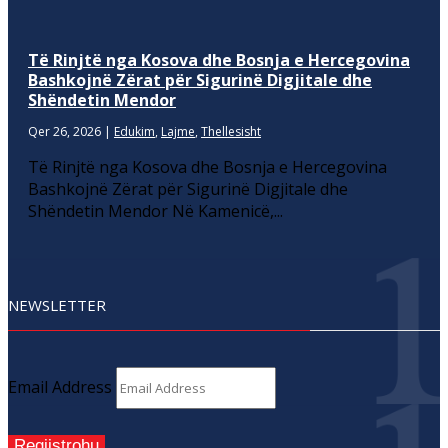
Të Rinjtë nga Kosova dhe Bosnja e Hercegovina
Bashkojnë Zërat për Sigurinë Digjitale dhe
Shëndetin Mendor
Qer 26, 2026
|
Edukim
,
Lajme
,
Thellesisht
Të Rinjtë nga Kosova dhe Bosnja e Hercegovina
Bashkojnë Zërat për Sigurinë Digjitale dhe
Shëndetin Mendor Në Kamenicë,...
NEWSLETTER
Email Address
Regjistrohu