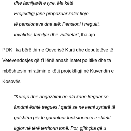
dhe familjarët e tyre. Me këtë
Projektligj janë propozuar katër lloje
të pensioneve dhe atë: Pensioni i rregullt,
invalidor, familjar dhe vullnetar”
, tha ajo.
PDK i ka bërë thirrje Qeverisë Kurti dhe deputetëve të
Vetëvendosjes që t’i lënë anash inatet politike dhe ta
mbështesin miratimin e këtij projektligji në Kuvendin e
Kosovës.
“Kurajo dhe angazhimi që ata kanë treguar së
fundmi është tregues i qartë se ne kemi zyrtarë të
gatshëm për të garantuar funksionimin e shtetit
ligjor në tërë territorin tonë. Por, gjithçka që u