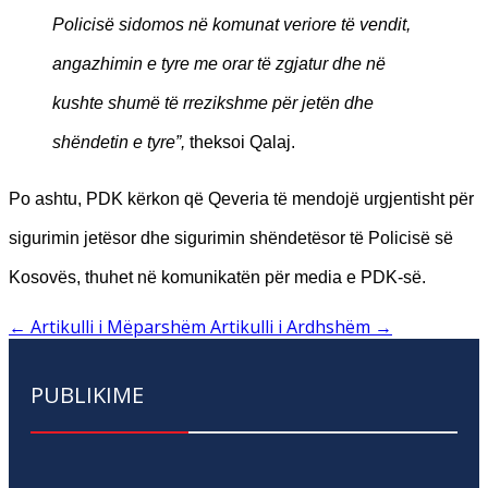
Policisë sidomos në komunat veriore të vendit,
angazhimin e tyre me orar të zgjatur dhe në
kushte shumë të rrezikshme për jetën dhe
shëndetin e tyre”,
theksoi Qalaj.
Po ashtu, PDK kërkon që Qeveria të mendojë urgjentisht për
sigurimin jetësor dhe sigurimin shëndetësor të Policisë së
Kosovës, thuhet në komunikatën për media e PDK-së.
←
Artikulli i Mëparshëm
Artikulli i Ardhshëm
→
PUBLIKIME