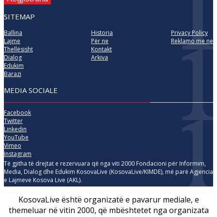
SITEMAP
Ballina
Historia
Privacy Policy
Lajme
Për ne
Reklamo me ne
Thellësisht
Kontakt
Dialog
Arkiva
Edukim
Barazi
MEDIA SOCIALE
Facebook
Twitter
Linkedin
YouTube
Vimeo
Instagram
Të gjitha të drejtat e rezervuara që nga viti 2000 Fondacioni për Informim,
Media, Dialog dhe Edukim KosovaLive (KosovaLive/KIMDE), më parë Agjencia
e Lajmeve Kosova Live (AKL).
KosovaLive është organizatë e pavarur mediale, e
themeluar në vitin 2000, që mbështetet nga organizata