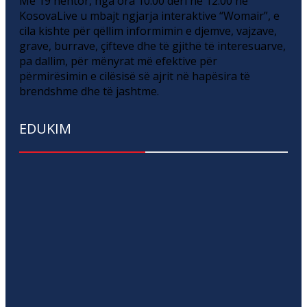
Më 19 nëntor, nga ora 10:00 deri në 12:00 në
KosovaLive u mbajt ngjarja interaktive “Womair”, e
cila kishte për qëllim informimin e djemve, vajzave,
grave, burrave, çifteve dhe të gjithë të interesuarve,
pa dallim, për mënyrat më efektive për
përmirësimin e cilësisë së ajrit në hapësira të
brendshme dhe të jashtme.
EDUKIM