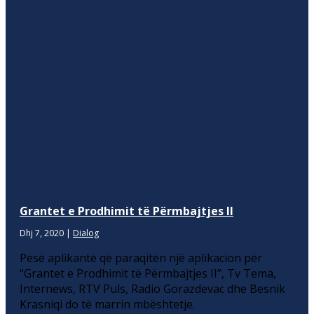
Grantet e Prodhimit të Përmbajtjes II
Dhj 7, 2020
|
Dialog
Pesë aplikantë që paraqitën një aplikacion për
“Grantet e Prodhimit të Përmbajtjes II”, Tv Tema,
Internews, RTV Puls, Radio Gorazdevac dhe Besnik
Krasniqi do të marrin mbështetje.