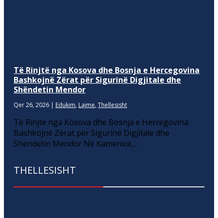
Të Rinjtë nga Kosova dhe Bosnja e Hercegovina
Bashkojnë Zërat për Sigurinë Digjitale dhe
Shëndetin Mendor
Qer 26, 2026
|
Edukim
,
Lajme
,
Thellesisht
Të Rinjtë nga Kosova dhe Bosnja e Hercegovina
Bashkojnë Zërat për Sigurinë Digjitale dhe
Shëndetin Mendor Në Kamenicë,...
THELLESISHT