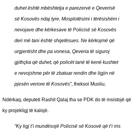
duhet është mbështetja e parezervë e Qeverisë
së Kosovës ndaj tyre. Mosplotësimi i tërësishëm i
nevojave dhe kërkesave të Policisë së Kosovës
deri më tani është shqetësues. Ne kërkojmë që
urgjentisht dhe pa vonesa, Qeveria të siguroj
gjithçka që duhet, që policët tanë të kenë kushtet
e nevojshme për të zbatuar rendin dhe ligjin në
pjesën veriore të Kosovës”
, theksoi Musliu.
Ndërkaq, deputeti Rashit Qalaj tha se PDK do të insistojë që
ky projekligj të kalojë.
“Ky ligj t’i mundësojë Policisë së Kosovë që t’i rris