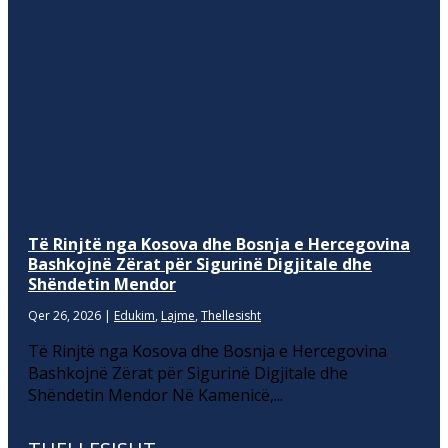
Të Rinjtë nga Kosova dhe Bosnja e Hercegovina
Bashkojnë Zërat për Sigurinë Digjitale dhe
Shëndetin Mendor
Qer 26, 2026
|
Edukim
,
Lajme
,
Thellesisht
Të Rinjtë nga Kosova dhe Bosnja e Hercegovina
Bashkojnë Zërat për Sigurinë Digjitale dhe
Shëndetin Mendor Në Kamenicë,...