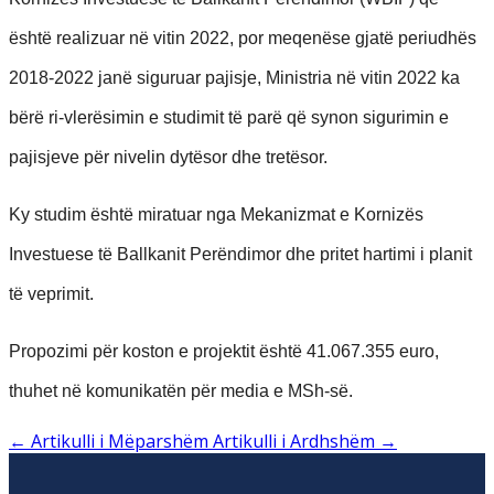
është realizuar në vitin 2022, por meqenëse gjatë periudhës
2018-2022 janë siguruar pajisje, Ministria në vitin 2022 ka
bërë ri-vlerësimin e studimit të parë që synon sigurimin e
pajisjeve për nivelin dytësor dhe tretësor.
Ky studim është miratuar nga Mekanizmat e Kornizës
Investuese të Ballkanit Perëndimor dhe pritet hartimi i planit
të veprimit.
Propozimi për koston e projektit është 41.067.355 euro,
thuhet n
ë komunikatën për media e MSh-së.
←
Artikulli i Mëparshëm
Artikulli i Ardhshëm
→