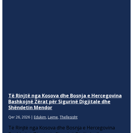
Të Rinjtë nga Kosova dhe Bosnja e Hercegovina
Bashkojnë Zërat për Sigurinë Digjitale dhe
Shëndetin Mendor
Qer 26, 2026
|
Edukim
,
Lajme
,
Thellesisht
Të Rinjtë nga Kosova dhe Bosnja e Hercegovina