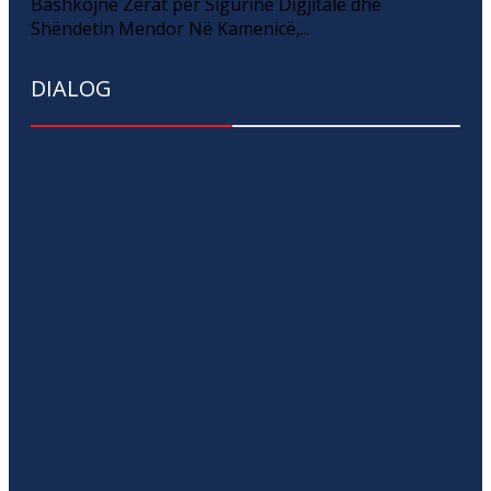
Bashkojnë Zërat për Sigurinë Digjitale dhe
Shëndetin Mendor Në Kamenicë,...
DIALOG