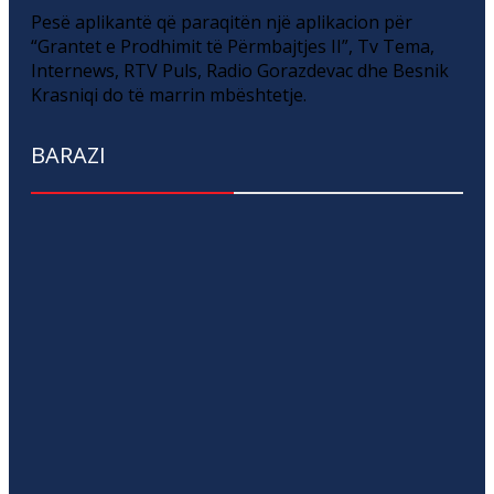
Pesë aplikantë që paraqitën një aplikacion për
“Grantet e Prodhimit të Përmbajtjes II”, Tv Tema,
Internews, RTV Puls, Radio Gorazdevac dhe Besnik
Krasniqi do të marrin mbështetje.
BARAZI