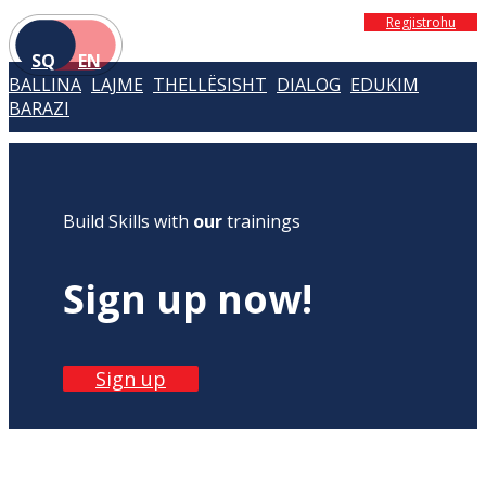
Regjistrohu
SQ
EN
BALLINA
LAJME
THELLËSISHT
DIALOG
EDUKIM
BARAZI
Build Skills with
our
trainings
Sign up now!
Sign up