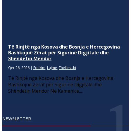
Të Rinjtë nga Kosova dhe Bosnja e Hercegovina
Bashkojnë Zërat për Sigurinë Digjitale dhe
Shëndetin Mendor
Qer 26, 2026
|
Edukim
,
Lajme
,
Thellesisht
Të Rinjtë nga Kosova dhe Bosnja e Hercegovina
Bashkojnë Zërat për Sigurinë Digjitale dhe
Shëndetin Mendor Në Kamenicë,...
NEWSLETTER