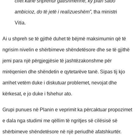
cilët kanë shprehur gatishmërinë, ky plan sado
ambicioz, do të jetë i realizueshëm”,
tha ministri
Vitia.
Ai u shpreh se të gjithë duhet të bëjmë maksimumin që të
ngrisim nivelin e shërbimeve shëndetësore dhe se të gjithë
jemi para një përgjegjësie të jashtëzakonshme për
mirëqenien dhe shëndetin e qytetarëve tanë. Sipas tij kjo
arrihet vetëm duke i diskutuar problemet, nevojat dhe
kërkesat, e jo duke i fshehur ato.
Grupi punues në Planin e veprimit ka përcaktuar propozimet
e dala nga studimi me qëllim të ngritjes së cilësisë së
shërbimeve shëndetësore në një periudhë afatshkurtër.