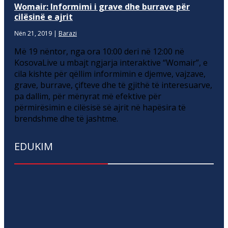
Womair: Informimi i grave dhe burrave për
cilësinë e ajrit
Nën 21, 2019
|
Barazi
Më 19 nëntor, nga ora 10:00 deri në 12:00 në
KosovaLive u mbajt ngjarja interaktive “Womair”, e
cila kishte për qëllim informimin e djemve, vajzave,
grave, burrave, çifteve dhe të gjithë të interesuarve,
pa dallim, për mënyrat më efektive për
përmirësimin e cilësisë së ajrit në hapësira të
brendshme dhe të jashtme.
EDUKIM