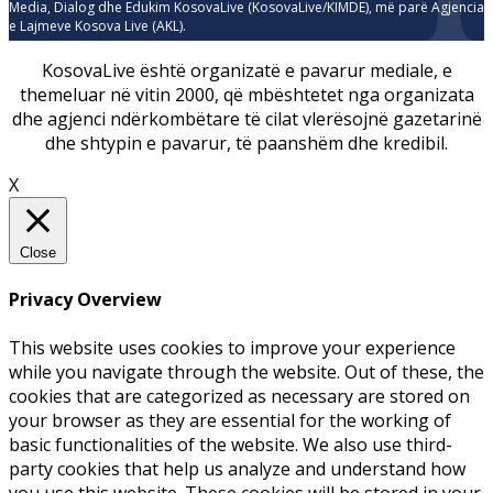
Media, Dialog dhe Edukim KosovaLive (KosovaLive/KIMDE), më parë Agjencia
e Lajmeve Kosova Live (AKL).
KosovaLive është organizatë e pavarur mediale, e
themeluar në vitin 2000, që mbështetet nga organizata
dhe agjenci ndërkombëtare të cilat vlerësojnë gazetarinë
dhe shtypin e pavarur, të paanshëm dhe kredibil.
X
Close
Privacy Overview
This website uses cookies to improve your experience
while you navigate through the website. Out of these, the
cookies that are categorized as necessary are stored on
your browser as they are essential for the working of
basic functionalities of the website. We also use third-
party cookies that help us analyze and understand how
you use this website. These cookies will be stored in your