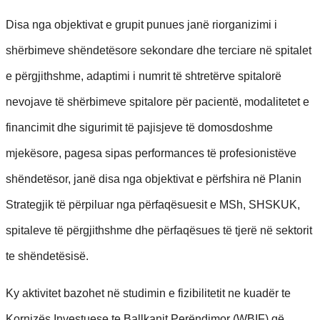
Disa nga objektivat e grupit punues janë riorganizimi i
shërbimeve shëndetësore sekondare dhe terciare në spitalet
e përgjithshme, adaptimi i numrit të shtretërve spitalorë
nevojave të shërbimeve spitalore për pacientë, modalitetet e
financimit dhe sigurimit të pajisjeve të domosdoshme
mjekësore, pagesa sipas performances të profesionistëve
shëndetësor, janë disa nga objektivat e përfshira në Planin
Strategjik të përpiluar nga përfaqësuesit e MSh, SHSKUK,
spitaleve të përgjithshme dhe përfaqësues të tjerë në sektorit
te shëndetësisë.
Ky aktivitet bazohet në studimin e fizibilitetit ne kuadër te
Kornizës Investuese te Ballkanit Perëndimor (WBIF) që