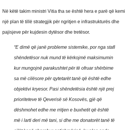
Në këtë takim ministri Vitia tha se është hera e parë që kemi
një plan të tillë strategjik për ngritjen e infrastrukturës dhe
pajisjeve për kujdesin dytësor dhe tretësor.
“E dimë që janë probleme sistemike, por nga stafi
shëndetësor nuk mund të kërkojmë maksimumin
kur mungojnë parakushtet për të ofruar shërbime
sa më cilësore për qytetarët tanë që është edhe
objektivi kryesor. Pasi shëndetësia është një prej
prioriteteve të Qeverisë së Kosovës, gjë që
dëshmohet edhe me rritjen e buxhetit që është
më i larti deri më tani, si dhe me donatorët tanë të