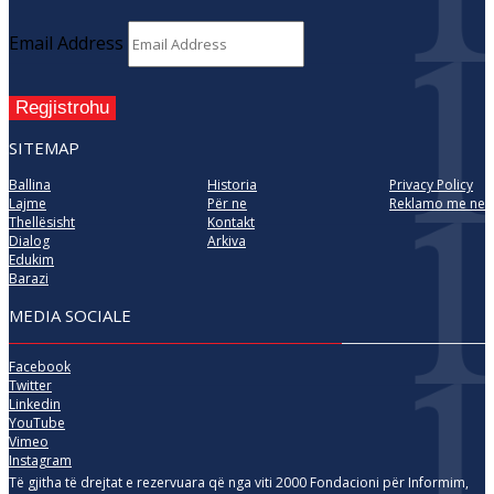
Email Address
Regjistrohu
SITEMAP
Ballina
Historia
Privacy Policy
Lajme
Për ne
Reklamo me ne
Thellësisht
Kontakt
Dialog
Arkiva
Edukim
Barazi
MEDIA SOCIALE
Facebook
Twitter
Linkedin
YouTube
Vimeo
Instagram
Të gjitha të drejtat e rezervuara që nga viti 2000 Fondacioni për Informim,