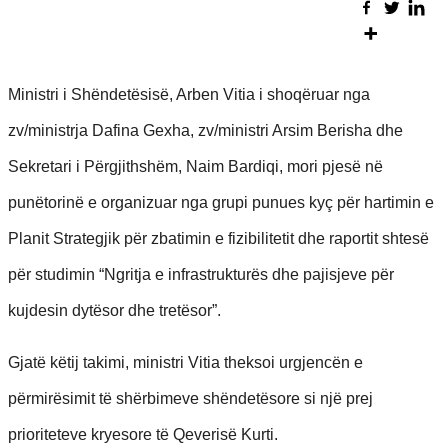
Ministri i Shëndetësisë, Arben Vitia i shoqëruar nga
zv/ministrja Dafina Gexha, zv/ministri Arsim Berisha dhe
Sekretari i Përgjithshëm, Naim Bardiqi, mori pjesë në
punëtorinë e organizuar nga grupi punues kyç për hartimin e
Planit Strategjik për zbatimin e fizibilitetit dhe raportit shtesë
për studimin “Ngritja e infrastrukturës dhe pajisjeve për
kujdesin dytësor dhe tretësor”.
Gjatë këtij takimi, ministri Vitia theksoi urgjencën e
përmirësimit të shërbimeve shëndetësore si një prej
prioriteteve kryesore të Qeverisë Kurti.