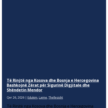
Të Rinjtë nga Kosova dhe Bosnja e Hercegovina
Bashkojnë Zërat për Sigurinë Digjitale dhe
Shëndetin Mendor
Qer 26, 2026
|
Edukim
,
Lajme
,
Thellesisht
Të Rinjtë nga Kosova dhe Bosnja e Hercegovina