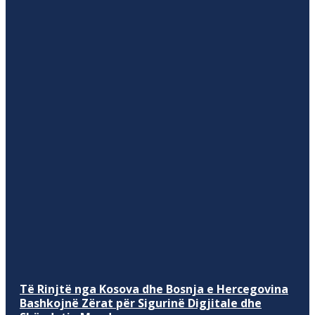
Të Rinjtë nga Kosova dhe Bosnja e Hercegovina
Bashkojnë Zërat për Sigurinë Digjitale dhe