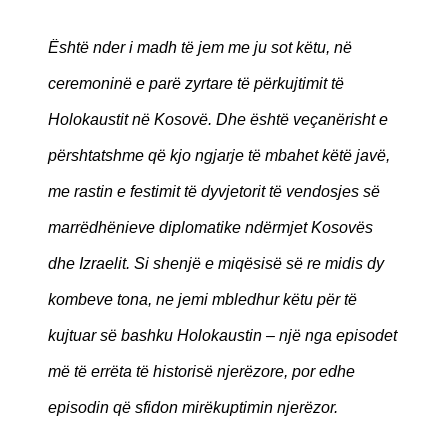
Është nder i madh të jem me ju sot këtu, në
ceremoninë e parë zyrtare të përkujtimit të
Holokaustit në Kosovë. Dhe është veçanërisht e
përshtatshme që kjo ngjarje të mbahet këtë javë,
me rastin e festimit të dyvjetorit të vendosjes së
marrëdhënieve diplomatike ndërmjet Kosovës
dhe Izraelit. Si shenjë e miqësisë së re midis dy
kombeve tona, ne jemi mbledhur këtu për të
kujtuar së bashku Holokaustin – një nga episodet
më të errëta të historisë njerëzore, por edhe
episodin që sfidon mirëkuptimin njerëzor.