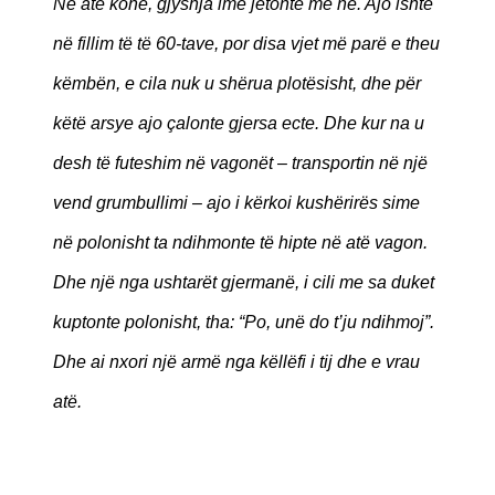
Në atë kohë, gjyshja ime jetonte me ne. Ajo ishte
në fillim të të 60-tave, por disa vjet më parë e theu
këmbën, e cila nuk u shërua plotësisht, dhe për
këtë arsye ajo çalonte gjersa ecte. Dhe kur na u
desh të futeshim në vagonët – transportin në një
vend grumbullimi – ajo i kërkoi kushërirës sime
në polonisht ta ndihmonte të hipte në atë vagon.
Dhe një nga ushtarët gjermanë, i cili me sa duket
kuptonte polonisht, tha: “Po, unë do t’ju ndihmoj”.
Dhe ai nxori një armë nga këllëfi i tij dhe e vrau
atë.