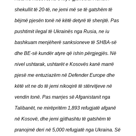
shekullit të 20-të, ne jemi më se të gatshëm të
bëjmë pjesën tonë në këtë detyrë të shenjtë. Pas
pushtimit ilegal të Ukrainës nga Rusia, ne iu
bashkuam menjëherë sanksioneve të SHBA-së
dhe BE-së kundër atyre që ishin përgjegjës. Në
nivel ushtarak, ushtarët e Kosovës kanë marrë
pjesë me entuziazëm në Defender Europe dhe
këtë vit ne do të jemi nikoqirë të stërvitjeve në
vendin tonë. Pas marrjes së Afganistanit nga
Talibanët, ne mirëpritëm 1,893 refugjatë afganë
në Kosovë, dhe jemi gjithashtu të gatshëm të
pranojmë deri në 5,000 refugjatë nga Ukraina. Së