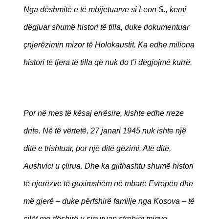
Nga dëshmitë e të mbijetuarve si Leon S., kemi
dëgjuar shumë histori të tilla, duke dokumentuar
çnjerëzimin mizor të Holokaustit. Ka edhe miliona
histori të tjera të tilla që nuk do t’i dëgjojmë kurrë.
Por në mes të kësaj errësire, kishte edhe rreze
drite. Në të vërtetë, 27 janari 1945 nuk ishte një
ditë e trishtuar, por një ditë gëzimi. Atë ditë,
Aushvici u çlirua. Dhe ka gjithashtu shumë histori
të njerëzve të guximshëm në mbarë Evropën dhe
më gjerë – duke përfshirë familje nga Kosova – të
cilët me dëshirë u siguruan strehim miqve,