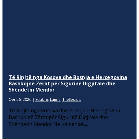
Të Rinjtë nga Kosova dhe Bosnja e Hercegovina
Bashkojnë Zërat për Sigurinë Digjitale dhe
Shëndetin Mendor
Qer 26, 2026
|
Edukim
,
Lajme
,
Thellesisht
Të Rinjtë nga Kosova dhe Bosnja e Hercegovina
Bashkojnë Zërat për Sigurinë Digjitale dhe
Shëndetin Mendor Në Kamenicë,...