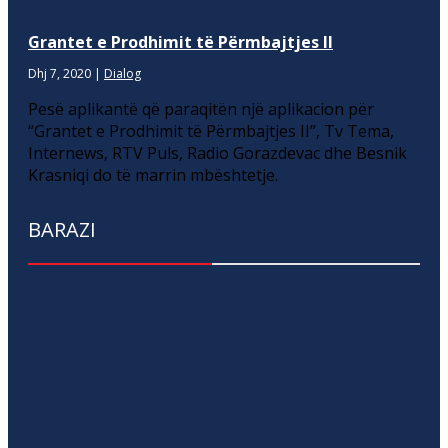
Grantet e Prodhimit të Përmbajtjes II
Dhj 7, 2020
|
Dialog
Pesë aplikantë që paraqitën një aplikacion për
“Grantet e Prodhimit të Përmbajtjes II”, Tv Tema,
Internews, RTV Puls, Radio Gorazdevac dhe Besnik
Krasniqi do të marrin mbështetje.
BARAZI