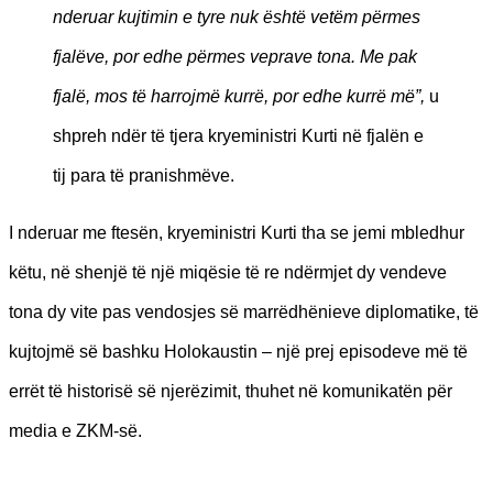
nderuar kujtimin e tyre nuk është vetëm përmes
fjalëve, por edhe përmes veprave tona. Me pak
fjalë, mos të harrojmë kurrë, por edhe kurrë më”,
u
shpreh ndër të tjera kryeministri Kurti në fjalën e
tij para të pranishmëve.
I nderuar me ftesën, kryeministri Kurti tha se jemi mbledhur
këtu, në shenjë të një miqësie të re ndërmjet dy vendeve
tona dy vite pas vendosjes së marrëdhënieve diplomatike, të
kujtojmë së bashku Holokaustin – një prej episodeve më të
errët të historisë së njerëzimit, thuhet në komunikatën për
media e ZKM-së.