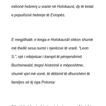
milionë hebrenj u vranë në Holokaust, dy të tretat
e popullsisë hebreje të Evropës.
E megjithatë, e keqja e Holokaustit shkon shumë
më thellë sesa numri i njerëzve të vrarë. “Leon
S.”, një i mbijetuar i kampit të përqendrimit
Buchenwald, tregoi historinë e mëposhtme,
shumë vjet më vonë, të dëbimit të dhunshëm të
familjes së tij nga Polonia: