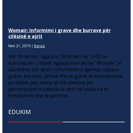
Womair: Informimi i grave dhe burrave për
cilësinë e ajrit
Nën 21, 2019
|
Barazi
Më 19 nëntor, nga ora 10:00 deri në 12:00 në
KosovaLive u mbajt ngjarja interaktive “Womair”, e
cila kishte për qëllim informimin e djemve, vajzave,
grave, burrave, çifteve dhe të gjithë të interesuarve,
pa dallim, për mënyrat më efektive për
përmirësimin e cilësisë së ajrit në hapësira të
brendshme dhe të jashtme.
EDUKIM