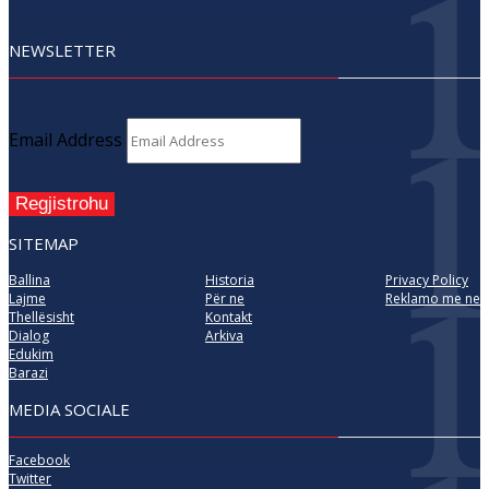
NEWSLETTER
Email Address
Regjistrohu
SITEMAP
Ballina
Historia
Privacy Policy
Lajme
Për ne
Reklamo me ne
Thellësisht
Kontakt
Dialog
Arkiva
Edukim
Barazi
MEDIA SOCIALE
Facebook
Twitter