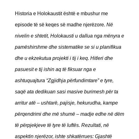
Historia e Holokaustit është e mbushur me
episode të së keqes së madhe njerëzore.
Në
nivelin e shtetit, Holokausti u dallua nga mënyra e
pamëshirshme dhe sistematike se si u planifikua
dhe u ekzekutua projekti i tij i keq. Hitleri dhe
pasuesit e tij ishin aq të fiksuar nga e
ashtuquajtura “Zgjidhja përfundimtare” e tyre,
saqë ata dedikuan sasi masive burimesh për ta
arritur atë – ushtarë, pajisje, hekurudha, kampe
përqendrimi dhe më shumë – madje edhe në dëm
të përpjekjeve të tyre të luftës. Rezultati, në
aspektin njerëzor, ishte shkatërrues: Gjashtë