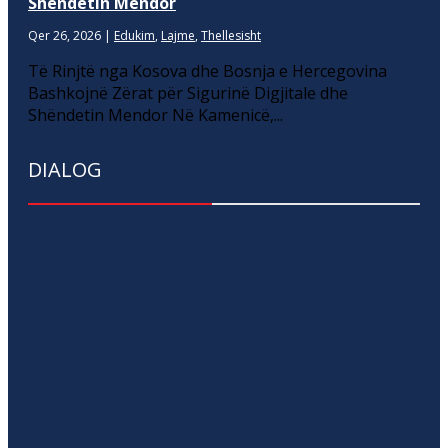
Shëndetin Mendor
Qer 26, 2026
|
Edukim
,
Lajme
,
Thellesisht
Të Rinjtë nga Kosova dhe Bosnja e Hercegovina
Bashkojnë Zërat për Sigurinë Digjitale dhe
Shëndetin Mendor Në Kamenicë,...
DIALOG