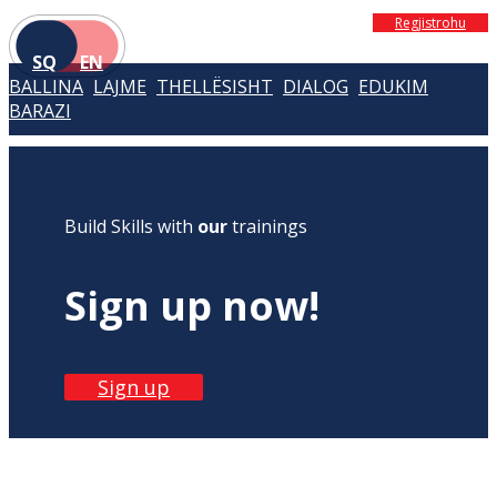
Regjistrohu
SQ
EN
BALLINA
LAJME
THELLËSISHT
DIALOG
EDUKIM
BARAZI
Build Skills with
our
trainings
Sign up now!
Sign up