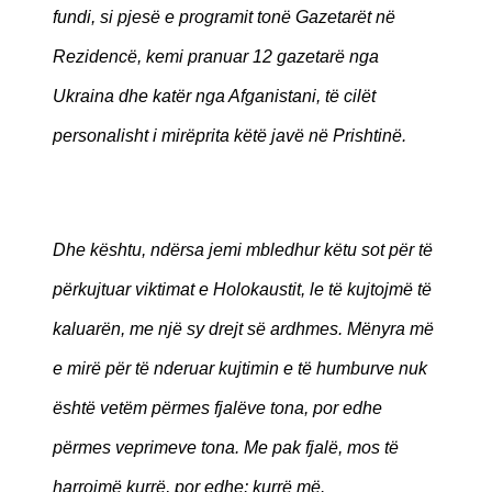
fundi, si pjesë e programit tonë Gazetarët në
Rezidencë, kemi pranuar 12 gazetarë nga
Ukraina dhe katër nga Afganistani, të cilët
personalisht i mirëprita këtë javë në Prishtinë.
Dhe kështu, ndërsa jemi mbledhur këtu sot për të
përkujtuar viktimat e Holokaustit, le të kujtojmë të
kaluarën, me një sy drejt së ardhmes. Mënyra më
e mirë për të nderuar kujtimin e të humburve nuk
është vetëm përmes fjalëve tona, por edhe
përmes veprimeve tona. Me pak fjalë, mos të
harrojmë kurrë, por edhe: kurrë më.