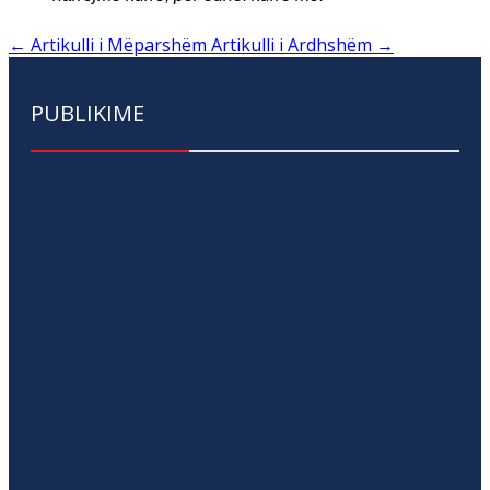
←
Artikulli i Mëparshëm
Artikulli i Ardhshëm
→
PUBLIKIME