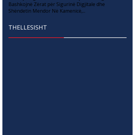
Bashkojnë Zërat për Sigurinë Digjitale dhe
Shëndetin Mendor Në Kamenicë,...
THELLESISHT