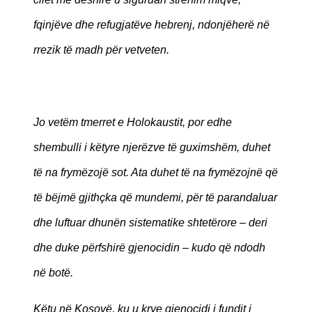
fqinjëve dhe refugjatëve hebrenj, ndonjëherë në
rrezik të madh për vetveten.
Jo vetëm tmerret e Holokaustit, por edhe
shembulli i këtyre njerëzve të guximshëm, duhet
të na frymëzojë sot. Ata duhet të na frymëzojnë që
të bëjmë gjithçka që mundemi, për të parandaluar
dhe luftuar dhunën sistematike shtetërore – deri
dhe duke përfshirë gjenocidin – kudo që ndodh
në botë.
Këtu në Kosovë, ku u krye gjenocidi i fundit i