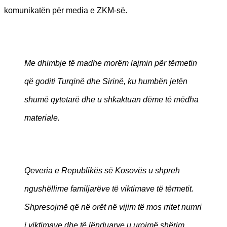
komunikatën për media e ZKM-së.
Me dhimbje të madhe morëm lajmin për tërmetin
që goditi Turqinë dhe Sirinë, ku humbën jetën
shumë qytetarë dhe u shkaktuan dëme të mëdha
materiale.
Qeveria e Republikës së Kosovës u shpreh
ngushëllime familjarëve të viktimave të tërmetit.
Shpresojmë që në orët në vijim të mos rritet numri
i viktimave dhe të lënduarve u urojmë shërim.