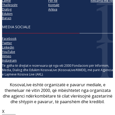
Lajme
Për ne
Reklamo me ne
Thellësisht
Kontakt
Dialog
Arkiva
Edukim
Barazi
MEDIA SOCIALE
Facebook
Twitter
Linkedin
YouTube
Vimeo
Instagram
Të gjitha të drejtat e rezervuara që nga viti 2000 Fondacioni për Informim,
Media, Dialog dhe Edukim KosovaLive (KosovaLive/KIMDE), më parë Agjencia
e Lajmeve Kosova Live (AKL).
KosovaLive është organizatë e pavarur mediale, e
themeluar në vitin 2000, që mbështetet nga organizata
dhe agjenci ndërkombëtare të cilat vlerësojnë gazetarinë
dhe shtypin e pavarur, të paanshëm dhe kredibil.
X