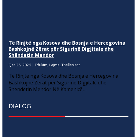
Të Rinjtë nga Kosova dhe Bosnja e Hercegovina
Bashkojnë Zërat për Sigurinë Digjitale dhe
Shëndetin Mendor
Qer 26, 2026
|
Edukim
,
Lajme
,
Thellesisht
Të Rinjtë nga Kosova dhe Bosnja e Hercegovina
Bashkojnë Zërat për Sigurinë Digjitale dhe
Shëndetin Mendor Në Kamenicë,...
DIALOG