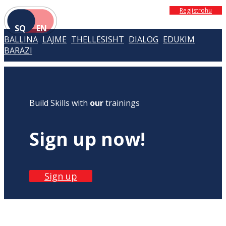
Regjistrohu
SQ
EN
BALLINA
LAJME
THELLËSISHT
DIALOG
EDUKIM
BARAZI
Build Skills with
our
trainings
Sign up now!
Sign up