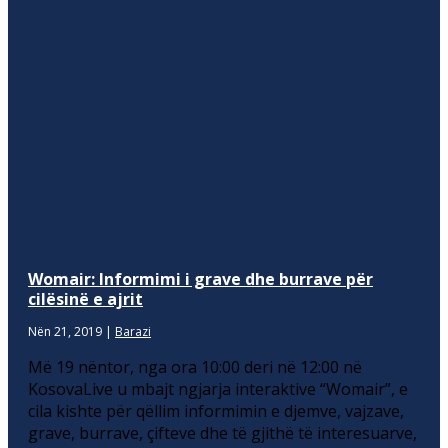
Womair: Informimi i grave dhe burrave për
cilësinë e ajrit
Nën 21, 2019
|
Barazi
Më 19 nëntor, nga ora 10:00 deri në 12:00 në
KosovaLive u mbajt ngjarja interaktive “Womair”, e
cila kishte për qëllim informimin e djemve, vajzave,
grave, burrave, çifteve dhe të gjithë të interesuarve,