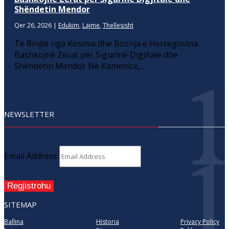
Shëndetin Mendor
Qer 26, 2026
|
Edukim
,
Lajme
,
Thellesisht
Të Rinjtë nga Kosova dhe Bosnja e Hercegovina
Bashkojnë Zërat për Sigurinë Digjitale dhe
Shëndetin Mendor Në Kamenicë,...
NEWSLETTER
Email Address
Regjistrohu
SITEMAP
Ballina
Historia
Privacy Policy