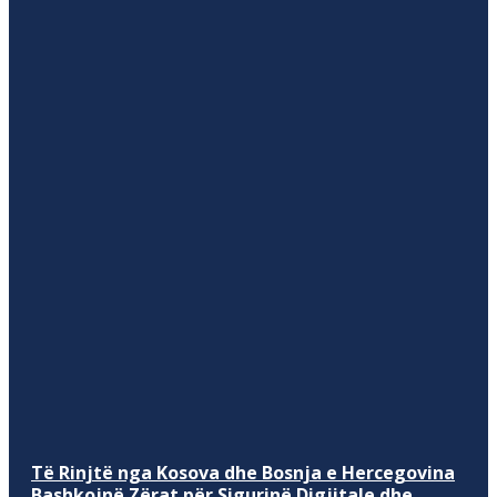
Të Rinjtë nga Kosova dhe Bosnja e Hercegovina
Bashkojnë Zërat për Sigurinë Digjitale dhe