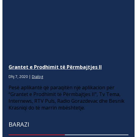
Grantet e Prodhimit të Përmbajtjes II
Dhj 7, 2020
|
Dialog
Pesë aplikantë që paraqitën një aplikacion për
“Grantet e Prodhimit të Përmbajtjes II”, Tv Tema,
Internews, RTV Puls, Radio Gorazdevac dhe Besnik
Krasniqi do të marrin mbështetje.
BARAZI