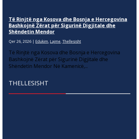
Të Rinjtë nga Kosova dhe Bosnja e Hercegovina
Bashkojnë Zërat për Sigurinë Digjitale dhe
Shëndetin Mendor
Qer 26, 2026
|
Edukim
,
Lajme
,
Thellesisht
Të Rinjtë nga Kosova dhe Bosnja e Hercegovina
Bashkojnë Zërat për Sigurinë Digjitale dhe
Shëndetin Mendor Në Kamenicë,...
THELLESISHT