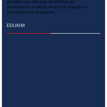
pa dallim, për mënyrat më efektive për
përmirësimin e cilësisë së ajrit në hapësira të
brendshme dhe të jashtme.
EDUKIM