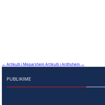
←
Artikulli i Mëparshëm
Artikulli i Ardhshëm
→
PUBLIKIME