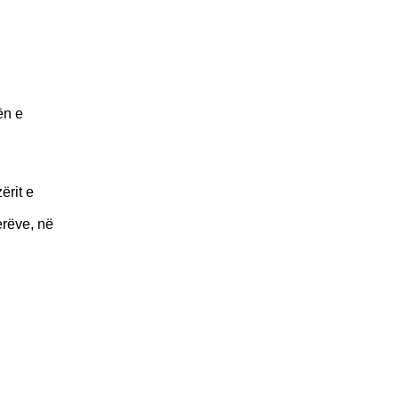
ën e
ërit e
erëve, në