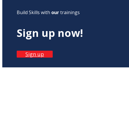
Build Skills with
our
trainings
Sign up now!
Sign up