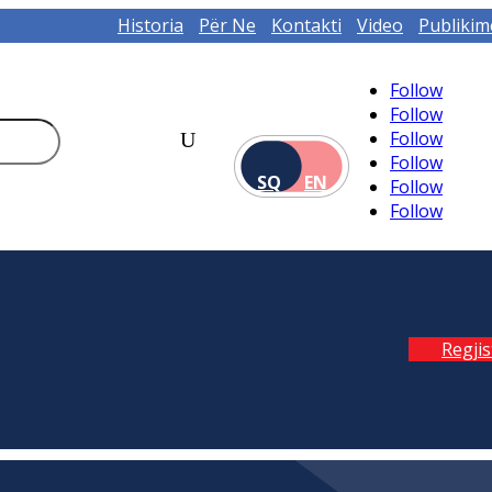
Historia
Për Ne
Kontakti
Video
Publikim
Follow
Follow
Follow
Follow
SQ
EN
Follow
Follow
Regji