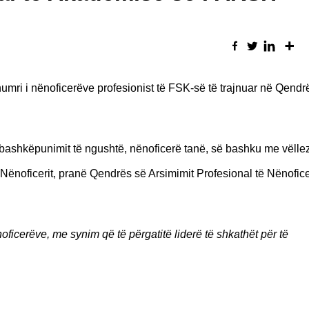
numri i nënoficerëve profesionist të FSK-së të trajnuar në Qendr
bashkëpunimit të ngushtë, nënoficerë tanë, së bashku me vëllez
ënoficerit, pranë Qendrës së Arsimimit Profesional të Nënofic
ënoficerëve, me synim që të përgatitë liderë të shkathët për të