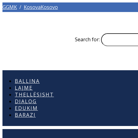
GGMK
/
KosovaKosovo
Search for:
BALLINA
LAJME
THELLËSISHT
DIALOG
EDUKIM
BARAZI