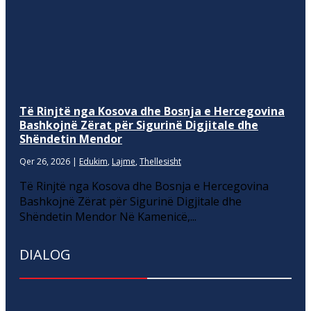
Të Rinjtë nga Kosova dhe Bosnja e Hercegovina
Bashkojnë Zërat për Sigurinë Digjitale dhe
Shëndetin Mendor
Qer 26, 2026
|
Edukim
,
Lajme
,
Thellesisht
Të Rinjtë nga Kosova dhe Bosnja e Hercegovina
Bashkojnë Zërat për Sigurinë Digjitale dhe
Shëndetin Mendor Në Kamenicë,...
DIALOG