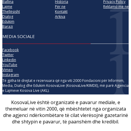
Ballina
Historia
Privacy Policy
Lajme
Për ne
Reklamo me ne
Thellësisht
Kontakt
Dialog
Arkiva
Edukim
Barazi
MEDIA SOCIALE
Facebook
Twitter
Linkedin
YouTube
Vimeo
Instagram
Të gjitha të drejtat e rezervuara që nga viti 2000 Fondacioni për Informim,
Media, Dialog dhe Edukim KosovaLive (KosovaLive/KIMDE), më parë Agjencia
e Lajmeve Kosova Live (AKL).
KosovaLive është organizatë e pavarur mediale, e
themeluar në vitin 2000, që mbështetet nga organizata
dhe agjenci ndërkombëtare të cilat vlerësojnë gazetarinë
dhe shtypin e pavarur, të paanshëm dhe kredibil.