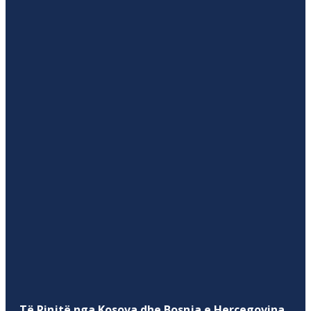
Të Rinjtë nga Kosova dhe Bosnja e Hercegovina