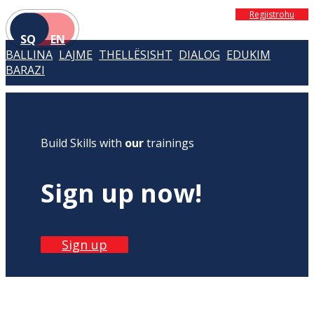
Regjistrohu
SQ
EN
BALLINA
LAJME
THELLËSISHT
DIALOG
EDUKIM
BARAZI
Build Skills with
our
trainings
Sign up now!
Sign up