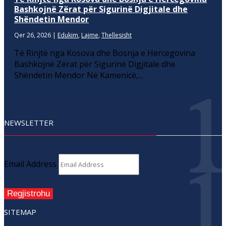
Bashkojnë Zërat për Sigurinë Digjitale dhe
Shëndetin Mendor
Qer 26, 2026
|
Edukim
,
Lajme
,
Thellesisht
Të Rinjtë nga Kosova dhe Bosnja e Hercegovina
Bashkojnë Zërat për Sigurinë Digjitale dhe
Shëndetin Mendor Në Kamenicë,...
NEWSLETTER
Email Address
Regjistrohu
SITEMAP