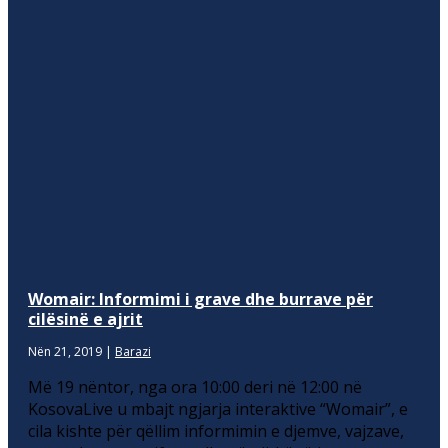
Womair: Informimi i grave dhe burrave për
cilësinë e ajrit
Nën 21, 2019
|
Barazi
Më 19 nëntor, nga ora 10:00 deri në 12:00 në
KosovaLive u mbajt ngjarja interaktive “Womair”, e
cila kishte për qëllim informimin e djemve, vajzave,