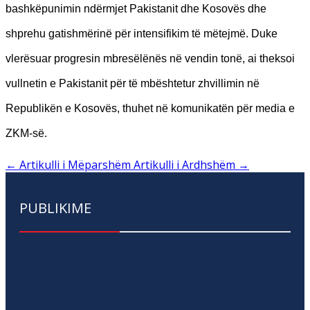
bashkëpunimin ndërmjet Pakistanit dhe Kosovës dhe
shprehu gatishmërinë për intensifikim të mëtejmë. Duke
vlerësuar progresin mbresëlënës në vendin tonë, ai theksoi
vullnetin e Pakistanit për të mbështetur zhvillimin në
Republikën e Kosovës, thuhet në komunikatën për media e
ZKM-së.
←
Artikulli i Mëparshëm
Artikulli i Ardhshëm
→
PUBLIKIME