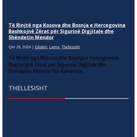
Të Rinjtë nga Kosova dhe Bosnja e Hercegovina
Bashkojnë Zërat për Sigurinë Digjitale dhe
Shëndetin Mendor
Qer 26, 2026
|
Edukim
,
Lajme
,
Thellesisht
Të Rinjtë nga Kosova dhe Bosnja e Hercegovina
Bashkojnë Zërat për Sigurinë Digjitale dhe
Shëndetin Mendor Në Kamenicë,...
THELLESISHT