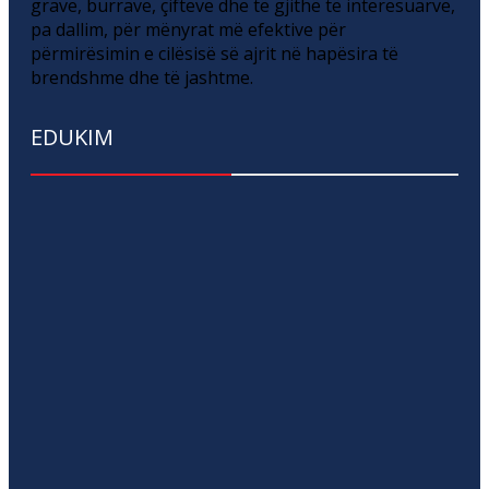
grave, burrave, çifteve dhe të gjithë të interesuarve,
pa dallim, për mënyrat më efektive për
përmirësimin e cilësisë së ajrit në hapësira të
brendshme dhe të jashtme.
EDUKIM