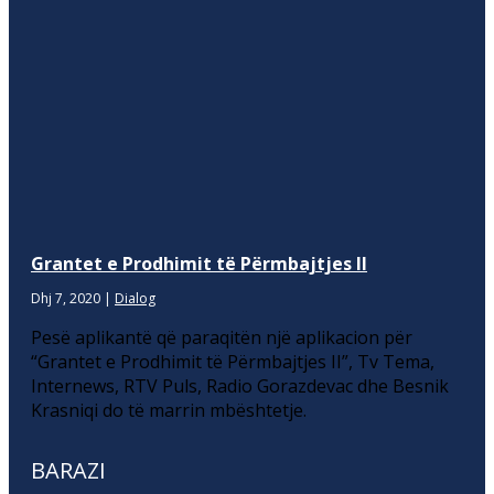
Grantet e Prodhimit të Përmbajtjes II
Dhj 7, 2020
|
Dialog
Pesë aplikantë që paraqitën një aplikacion për
“Grantet e Prodhimit të Përmbajtjes II”, Tv Tema,
Internews, RTV Puls, Radio Gorazdevac dhe Besnik
Krasniqi do të marrin mbështetje.
BARAZI