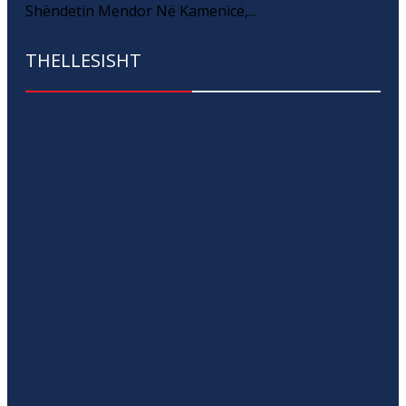
Shëndetin Mendor Në Kamenicë,...
THELLESISHT