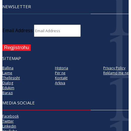
NEWSLETTER
Email Address
Regjistrohu
SITEMAP
Ballina
Historia
Privacy Policy
Lajme
Për ne
Reklamo me ne
Thellësisht
Kontakt
Dialog
Arkiva
Edukim
Barazi
MEDIA SOCIALE
Facebook
Twitter
Linkedin