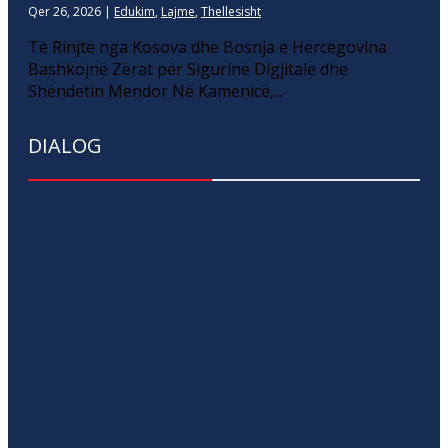
Qer 26, 2026
|
Edukim
,
Lajme
,
Thellesisht
Të Rinjtë nga Kosova dhe Bosnja e Hercegovina
Bashkojnë Zërat për Sigurinë Digjitale dhe
Shëndetin Mendor Në Kamenicë,...
DIALOG