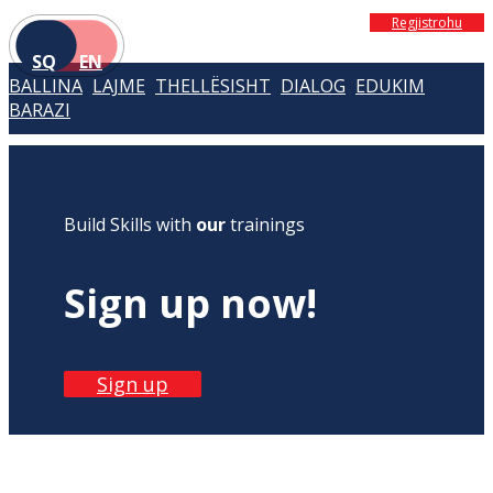
Regjistrohu
SQ
EN
BALLINA
LAJME
THELLËSISHT
DIALOG
EDUKIM
BARAZI
Build Skills with
our
trainings
Sign up now!
Sign up