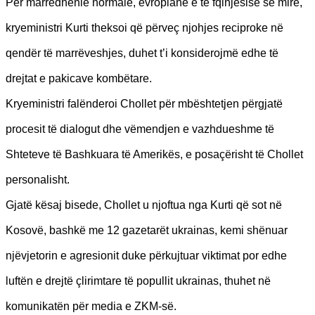
Për marrëdhënie normale, evropiane e të fqinjësisë së mirë,
kryeministri Kurti theksoi që përveç njohjes reciproke në
qendër të marrëveshjes, duhet t’i konsiderojmë edhe të
drejtat e pakicave kombëtare.
Kryeministri falënderoi Chollet për mbështetjen përgjatë
procesit të dialogut dhe vëmendjen e vazhdueshme të
Shteteve të Bashkuara të Amerikës, e posaçërisht të Chollet
personalisht.
Gjatë kësaj bisede, Chollet u njoftua nga Kurti që sot në
Kosovë, bashkë me 12 gazetarët ukrainas, kemi shënuar
njëvjetorin e agresionit duke përkujtuar viktimat por edhe
luftën e drejtë çlirimtare të popullit ukrainas, thuhet në
komunikatën për media e ZKM-së.