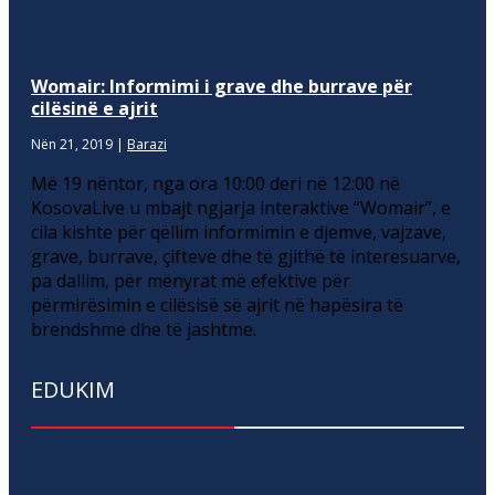
Womair: Informimi i grave dhe burrave për
cilësinë e ajrit
Nën 21, 2019
|
Barazi
Më 19 nëntor, nga ora 10:00 deri në 12:00 në
KosovaLive u mbajt ngjarja interaktive “Womair”, e
cila kishte për qëllim informimin e djemve, vajzave,
grave, burrave, çifteve dhe të gjithë të interesuarve,
pa dallim, për mënyrat më efektive për
përmirësimin e cilësisë së ajrit në hapësira të
brendshme dhe të jashtme.
EDUKIM