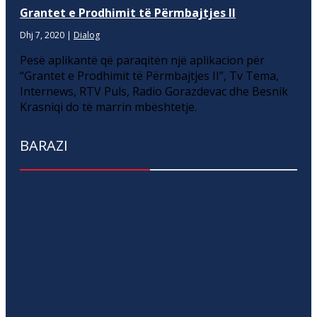
Grantet e Prodhimit të Përmbajtjes II
Dhj 7, 2020
|
Dialog
Pesë aplikantë që paraqitën një aplikacion për
“Grantet e Prodhimit të Përmbajtjes II”, Tv Tema,
Internews, RTV Puls, Radio Gorazdevac dhe Besnik
Krasniqi do të marrin mbështetje.
BARAZI