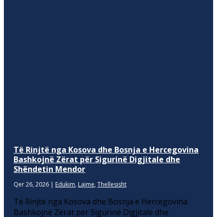
Të Rinjtë nga Kosova dhe Bosnja e Hercegovina
Bashkojnë Zërat për Sigurinë Digjitale dhe
Shëndetin Mendor
Qer 26, 2026
|
Edukim
,
Lajme
,
Thellesisht
Të Rinjtë nga Kosova dhe Bosnja e Hercegovina
Bashkojnë Zërat për Sigurinë Digjitale dhe