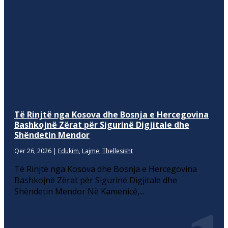
Të Rinjtë nga Kosova dhe Bosnja e Hercegovina
Bashkojnë Zërat për Sigurinë Digjitale dhe
Shëndetin Mendor
Qer 26, 2026
|
Edukim
,
Lajme
,
Thellesisht
Të Rinjtë nga Kosova dhe Bosnja e Hercegovina
Bashkojnë Zërat për Sigurinë Digjitale dhe
Shëndetin Mendor Në Kamenicë,...