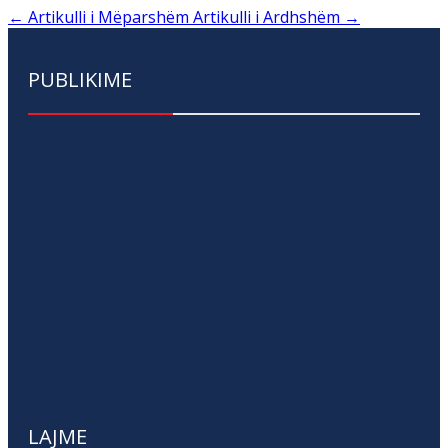
←
Artikulli i Mëparshëm
Artikulli i Ardhshëm
→
PUBLIKIME
LAJME