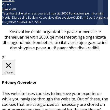
YouTube
Vimeo
Instagram
Të gjitha të drejtat e rezervuara që nga viti 2000 Fondacioni për Informim,
Media, Dialog dhe Edukim KosovaLive (KosovaLive/KIMDE), më parë Agjencia
e Lajmeve Kosova Live (AKL).
KosovaLive është organizatë e pavarur mediale, e
themeluar në vitin 2000, që mbështetet nga organizata
dhe agjenci ndërkombëtare të cilat vlerësojnë gazetarinë
dhe shtypin e pavarur, të paanshëm dhe kredibil.
X
Close
Privacy Overview
This website uses cookies to improve your experience
while you navigate through the website. Out of these, the
cookies that are categorized as necessary are stored on
your browser as they are essential for the working of