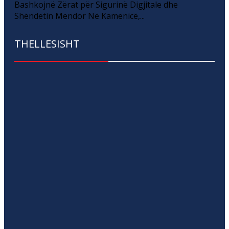
Bashkojnë Zërat për Sigurinë Digjitale dhe
Shëndetin Mendor Në Kamenicë,...
THELLESISHT