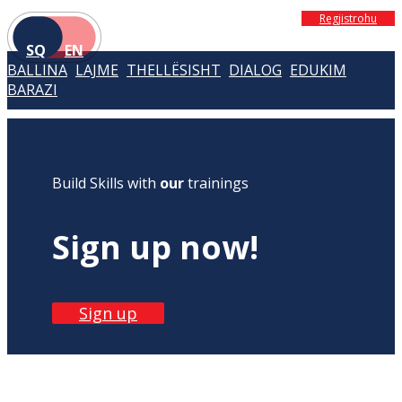
Regjistrohu
SQ
EN
BALLINA
LAJME
THELLËSISHT
DIALOG
EDUKIM
BARAZI
Build Skills with
our
trainings
Sign up now!
Sign up