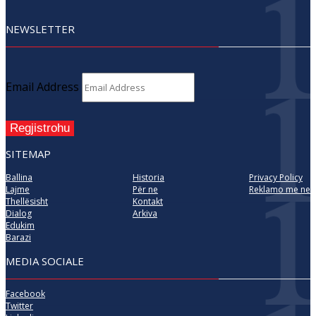
NEWSLETTER
Email Address
Regjistrohu
SITEMAP
Ballina
Historia
Privacy Policy
Lajme
Për ne
Reklamo me ne
Thellësisht
Kontakt
Dialog
Arkiva
Edukim
Barazi
MEDIA SOCIALE
Facebook
Twitter