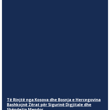
Të Rinjtë nga Kosova dhe Bosnja e Hercegovina
Bashkojnë Zërat për Sigurinë Digjitale dhe
Shëndetin Mendor