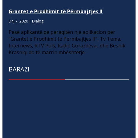
Grantet e Prodhimit të Përmbajtjes II
Dhj 7, 2020
|
Dialog
Pesë aplikantë që paraqitën një aplikacion për
“Grantet e Prodhimit të Përmbajtjes II”, Tv Tema,
Internews, RTV Puls, Radio Gorazdevac dhe Besnik
Krasniqi do të marrin mbështetje.
BARAZI