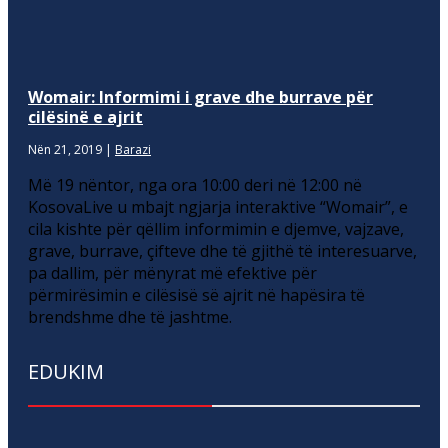
Womair: Informimi i grave dhe burrave për
cilësinë e ajrit
Nën 21, 2019
|
Barazi
Më 19 nëntor, nga ora 10:00 deri në 12:00 në
KosovaLive u mbajt ngjarja interaktive “Womair”, e
cila kishte për qëllim informimin e djemve, vajzave,
grave, burrave, çifteve dhe të gjithë të interesuarve,
pa dallim, për mënyrat më efektive për
përmirësimin e cilësisë së ajrit në hapësira të
brendshme dhe të jashtme.
EDUKIM