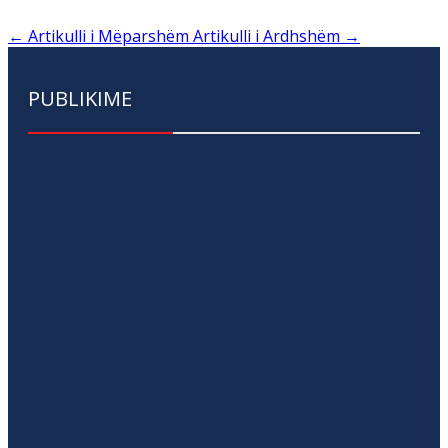
←
Artikulli i Mëparshëm
Artikulli i Ardhshëm
→
PUBLIKIME