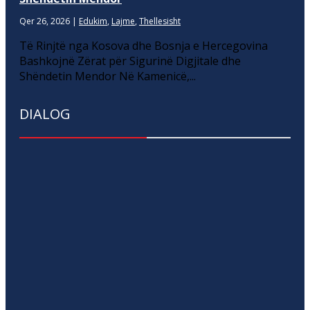
Qer 26, 2026
|
Edukim
,
Lajme
,
Thellesisht
Të Rinjtë nga Kosova dhe Bosnja e Hercegovina
Bashkojnë Zërat për Sigurinë Digjitale dhe
Shëndetin Mendor Në Kamenicë,...
DIALOG