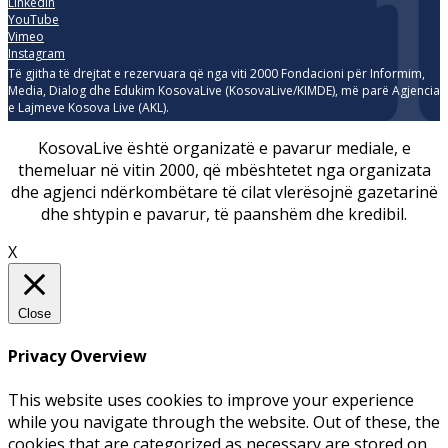
Linkedin
YouTube
Vimeo
Instagram
Të gjitha të drejtat e rezervuara që nga viti 2000 Fondacioni për Informim,
Media, Dialog dhe Edukim KosovaLive (KosovaLive/KIMDE), më parë Agjencia
e Lajmeve Kosova Live (AKL).
KosovaLive është organizatë e pavarur mediale, e
themeluar në vitin 2000, që mbështetet nga organizata
dhe agjenci ndërkombëtare të cilat vlerësojnë gazetarinë
dhe shtypin e pavarur, të paanshëm dhe kredibil.
X
Close
Privacy Overview
This website uses cookies to improve your experience
while you navigate through the website. Out of these, the
cookies that are categorized as necessary are stored on