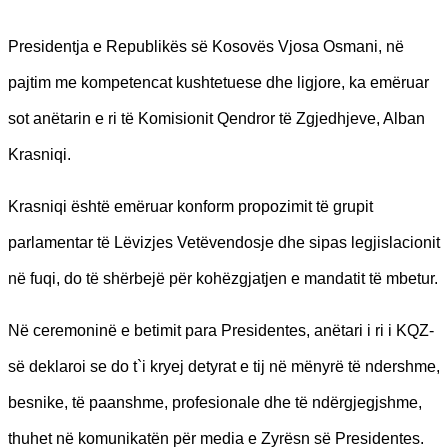
Presidentja e Republikës së Kosovës Vjosa Osmani, në
pajtim me kompetencat kushtetuese dhe ligjore, ka emëruar
sot anëtarin e ri të Komisionit Qendror të Zgjedhjeve, Alban
Krasniqi.
Krasniqi është emëruar konform propozimit të grupit
parlamentar të Lëvizjes Vetëvendosje dhe sipas legjislacionit
në fuqi, do të shërbejë për kohëzgjatjen e mandatit të mbetur.
Në ceremoninë e betimit para Presidentes, anëtari i ri i KQZ-
së deklaroi se do t`i kryej detyrat e tij në mënyrë të ndershme,
besnike, të paanshme, profesionale dhe të ndërgjegjshme,
thuhet në komunikatën për media e Zyrësn së Presidentes.