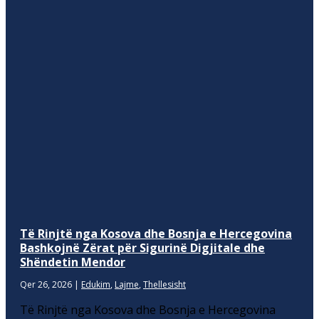
Të Rinjtë nga Kosova dhe Bosnja e Hercegovina
Bashkojnë Zërat për Sigurinë Digjitale dhe
Shëndetin Mendor
Qer 26, 2026
|
Edukim
,
Lajme
,
Thellesisht
Të Rinjtë nga Kosova dhe Bosnja e Hercegovina