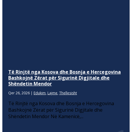
Të Rinjtë nga Kosova dhe Bosnja e Hercegovina
Bashkojnë Zërat për Sigurinë Digjitale dhe
Shëndetin Mendor
Qer 26, 2026
|
Edukim
,
Lajme
,
Thellesisht
Të Rinjtë nga Kosova dhe Bosnja e Hercegovina
Bashkojnë Zërat për Sigurinë Digjitale dhe
Shëndetin Mendor Në Kamenicë,...