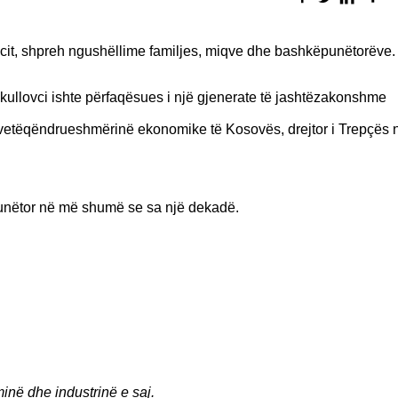
ovcit, shpreh ngushëllime familjes, miqve dhe bashkëpunëtorëve.
kullovci ishte përfaqësues i një gjenerate të jashtëzakonshme
 vetëqëndrueshmërinë ekonomike të Kosovës, drejtor i Trepçës n
punëtor në më shumë se sa një dekadë.
minë dhe industrinë e saj.