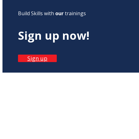
Build Skills with
our
trainings
Sign up now!
Sign up