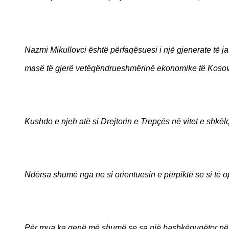
Nazmi Mikullovci është përfaqësuesi i një gjenerate të 
masë të gjerë vetëqëndrueshmërinë ekonomike të Koso
Kushdo e njeh atë si Drejtorin e Trepçës në vitet e shkëlqy
Ndërsa shumë nga ne si orientuesin e përpiktë se si të 
Për mua ka qenë më shumë se sa një bashkëpunëtor në