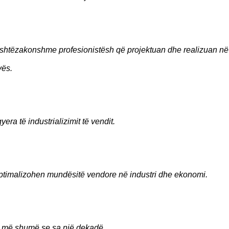
jashtëzakonshme profesionistësh që projektuan dhe realizuan në
vës.
era të industrializimit të vendit.
optimalizohen mundësitë vendore në industri dhe ekonomi.
 më shumë se sa një dekadë.