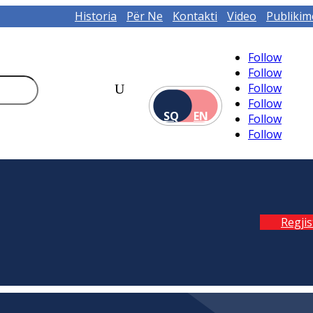
Historia
Për Ne
Kontakti
Video
Publikim
Follow
Follow
Follow
Follow
SQ
EN
Follow
Follow
Regji