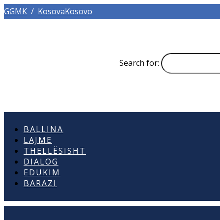
GGMK
/
KosovaKosovo
Search for:
BALLINA
LAJME
THELLËSISHT
DIALOG
EDUKIM
BARAZI