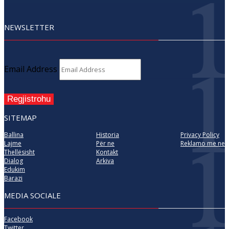
NEWSLETTER
Email Address
Regjistrohu
SITEMAP
Ballina
Historia
Privacy Policy
Lajme
Për ne
Reklamo me ne
Thellësisht
Kontakt
Dialog
Arkiva
Edukim
Barazi
MEDIA SOCIALE
Facebook
Twitter