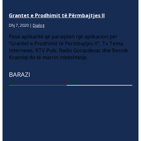
Grantet e Prodhimit të Përmbajtjes II
Dhj 7, 2020
|
Dialog
Pesë aplikantë që paraqitën një aplikacion për
“Grantet e Prodhimit të Përmbajtjes II”, Tv Tema,
Internews, RTV Puls, Radio Gorazdevac dhe Besnik
Krasniqi do të marrin mbështetje.
BARAZI