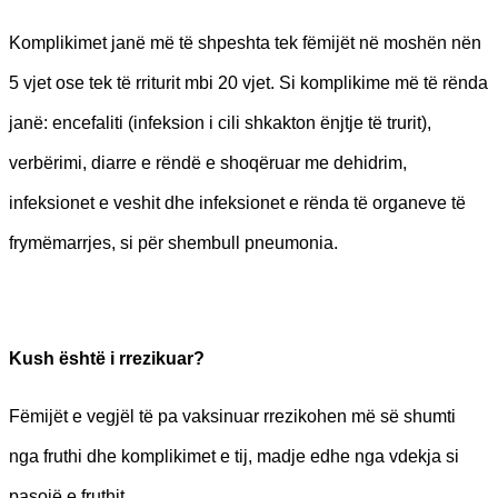
Komplikimet janë më të shpeshta tek fëmijët në moshën nën
5 vjet ose tek të rriturit mbi 20 vjet. Si komplikime më të rënda
janë: encefaliti (infeksion i cili shkakton ënjtje të trurit),
verbërimi, diarre e rëndë e shoqëruar me dehidrim,
infeksionet e veshit dhe infeksionet e rënda të organeve të
frymëmarrjes, si për shembull pneumonia.
Kush është i rrezikuar?
Fëmijët e vegjël të pa vaksinuar rrezikohen më së shumti
nga fruthi dhe komplikimet e tij, madje edhe nga vdekja si
pasojë e fruthit.