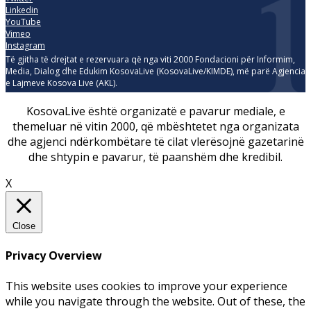
Linkedin
YouTube
Vimeo
Instagram
Të gjitha të drejtat e rezervuara që nga viti 2000 Fondacioni për Informim,
Media, Dialog dhe Edukim KosovaLive (KosovaLive/KIMDE), më parë Agjencia
e Lajmeve Kosova Live (AKL).
KosovaLive është organizatë e pavarur mediale, e
themeluar në vitin 2000, që mbështetet nga organizata
dhe agjenci ndërkombëtare të cilat vlerësojnë gazetarinë
dhe shtypin e pavarur, të paanshëm dhe kredibil.
X
Close
Privacy Overview
This website uses cookies to improve your experience
while you navigate through the website. Out of these, the