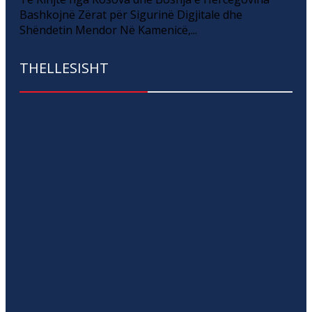
Bashkojnë Zërat për Sigurinë Digjitale dhe
Shëndetin Mendor Në Kamenicë,...
THELLESISHT