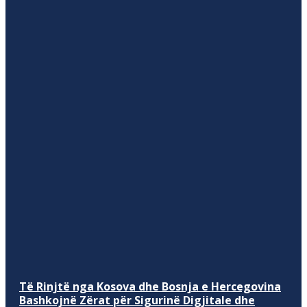
Të Rinjtë nga Kosova dhe Bosnja e Hercegovina
Bashkojnë Zërat për Sigurinë Digjitale dhe