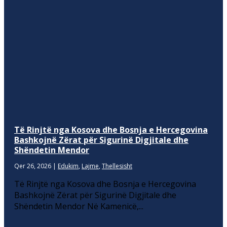
Të Rinjtë nga Kosova dhe Bosnja e Hercegovina
Bashkojnë Zërat për Sigurinë Digjitale dhe
Shëndetin Mendor
Qer 26, 2026
|
Edukim
,
Lajme
,
Thellesisht
Të Rinjtë nga Kosova dhe Bosnja e Hercegovina
Bashkojnë Zërat për Sigurinë Digjitale dhe
Shëndetin Mendor Në Kamenicë,...