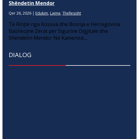
Shëndetin Mendor
Qer 26, 2026
|
Edukim
,
Lajme
,
Thellesisht
Të Rinjtë nga Kosova dhe Bosnja e Hercegovina
Bashkojnë Zërat për Sigurinë Digjitale dhe
Shëndetin Mendor Në Kamenicë,...
DIALOG