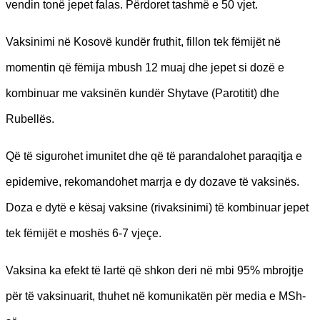
vendin tonë jepet falas. Përdoret tashmë e 50 vjet.
Vaksinimi në Kosovë kundër fruthit, fillon tek fëmijët në
momentin që fëmija mbush 12 muaj dhe jepet si dozë e
kombinuar me vaksinën kundër Shytave (Parotitit) dhe
Rubellës.
Që të sigurohet imunitet dhe që të parandalohet paraqitja e
epidemive, rekomandohet marrja e dy dozave të vaksinës.
Doza e dytë e kësaj vaksine (rivaksinimi) të kombinuar jepet
tek fëmijët e moshës 6-7 vjeçe.
Vaksina ka efekt të lartë që shkon deri në mbi 95% mbrojtje
për të vaksinuarit, thuhet në komunikatën për media e MSh-