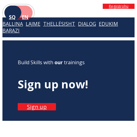
Regjistrohu
SQ
EN
BALLINA
LAJME
THELLËSISHT
DIALOG
EDUKIM
BARAZI
Build Skills with
our
trainings
Sign up now!
Sign up