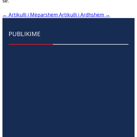
së.
←
Artikulli i Mëparshëm
Artikulli i Ardhshëm
→
PUBLIKIME