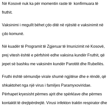
Në Kosovë nuk ka për momentin raste të konfirmuara të
fruthit.
Vaksinimi i rregullt bëhet çdo ditë në njësitë e vaksinimit në
çdo komunë.
Në kuadër të Programit të Zgjeruar të Imunizimit në Kosovë,
prej vitesh është e përfshirë edhe vaksina kundër Fruthit, që
jepet së bashku me vaksinën kundër Parotitit dhe Rubellës.
Fruthi është sëmundje virale shumë ngjitëse dhe e rëndë, që
shkaktohet nga një virus i familjes Paramyxoviridae.
Përhapet kryesisht përmes ajrit dhe spërklave dhe përmes
kontaktit të drejtpërdrejtë. Virusi infekton traktin respirator dhe