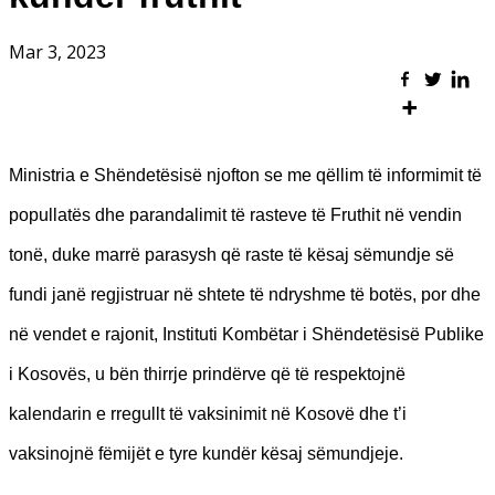
Mar 3, 2023
Ministria e Shëndetësisë njofton se me qëllim të informimit të
popullatës dhe parandalimit të rasteve të Fruthit në vendin
tonë, duke marrë parasysh që raste të kësaj sëmundje së
fundi janë regjistruar në shtete të ndryshme të botës, por dhe
në vendet e rajonit, Instituti Kombëtar i Shëndetësisë Publike
i Kosovës, u bën thirrje prindërve që të respektojnë
kalendarin e rregullt të vaksinimit në Kosovë dhe t’i
vaksinojnë fëmijët e tyre kundër kësaj sëmundjeje.