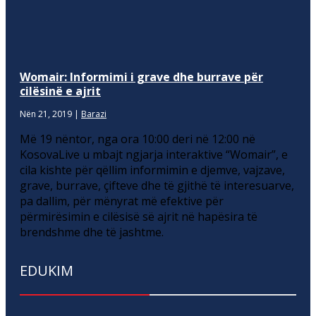
Womair: Informimi i grave dhe burrave për
cilësinë e ajrit
Nën 21, 2019
|
Barazi
Më 19 nëntor, nga ora 10:00 deri në 12:00 në
KosovaLive u mbajt ngjarja interaktive “Womair”, e
cila kishte për qëllim informimin e djemve, vajzave,
grave, burrave, çifteve dhe të gjithë të interesuarve,
pa dallim, për mënyrat më efektive për
përmirësimin e cilësisë së ajrit në hapësira të
brendshme dhe të jashtme.
EDUKIM