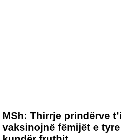
MSh: Thirrje prindërve t’i
vaksinojnë fëmijët e tyre
kundër fruthit