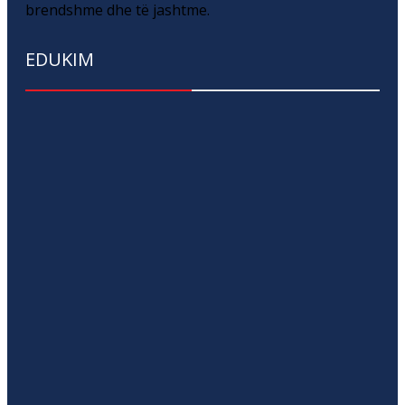
brendshme dhe të jashtme.
EDUKIM