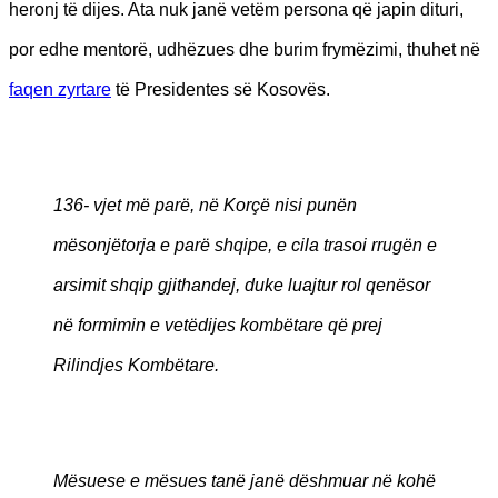
heronj të dijes. Ata nuk janë vetëm persona që japin dituri,
por edhe mentorë, udhëzues dhe burim frymëzimi, thuhet në
faqen zyrtare
të Presidentes së Kosovës.
136- vjet më parë, në Korçë nisi punën
mësonjëtorja e parë shqipe, e cila trasoi rrugën e
arsimit shqip gjithandej, duke luajtur rol qenësor
në formimin e vetëdijes kombëtare që prej
Rilindjes Kombëtare.
Mësuese e mësues tanë janë dëshmuar në kohë