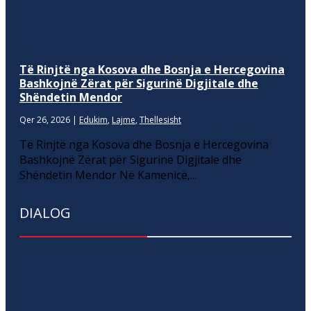
Të Rinjtë nga Kosova dhe Bosnja e Hercegovina
Bashkojnë Zërat për Sigurinë Digjitale dhe
Shëndetin Mendor
Qer 26, 2026
|
Edukim
,
Lajme
,
Thellesisht
Të Rinjtë nga Kosova dhe Bosnja e Hercegovina
Bashkojnë Zërat për Sigurinë Digjitale dhe
Shëndetin Mendor Në Kamenicë,...
DIALOG