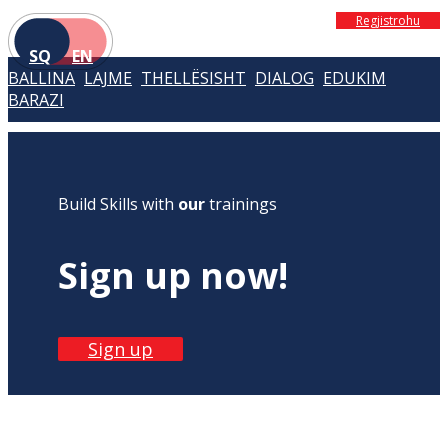
Regjistrohu
SQ
EN
BALLINA
LAJME
THELLËSISHT
DIALOG
EDUKIM
BARAZI
Build Skills with
our
trainings
Sign up now!
Sign up