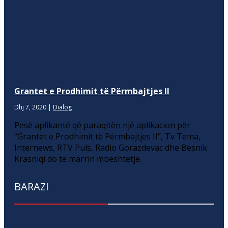
Grantet e Prodhimit të Përmbajtjes II
Dhj 7, 2020
|
Dialog
Pesë aplikantë që paraqitën një aplikacion për
“Grantet e Prodhimit të Përmbajtjes II”, Tv Tema,
Internews, RTV Puls, Radio Gorazdevac dhe Besnik
Krasniqi do të marrin mbështetje.
BARAZI