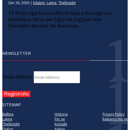
Qer 26, 2026
|
Edukim
,
Lajme
,
Thellesisht
Të Rinjtë nga Kosova dhe Bosnja e Hercegovina
Bashkojnë Zërat për Sigurinë Digjitale dhe
Shëndetin Mendor Në Kamenicë,...
NEWSLETTER
Email Address
Regjistrohu
SITEMAP
Ballina
Historia
Privacy Policy
Lajme
Për ne
Reklamo me ne
Thellësisht
Kontakt
Dialog
Arkiva