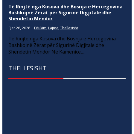
Të Rinjtë nga Kosova dhe Bosnja e Hercegovina
Bashkojnë Zërat për Sigurinë Digjitale dhe
Shëndetin Mendor
Qer 26, 2026
|
Edukim
,
Lajme
,
Thellesisht
Të Rinjtë nga Kosova dhe Bosnja e Hercegovina
Bashkojnë Zërat për Sigurinë Digjitale dhe
Shëndetin Mendor Në Kamenicë,...
THELLESISHT