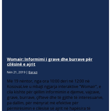
Womair: Informimi i grave dhe burrave për
cilësinë e ajrit
Nën 21, 2019
|
Barazi
Më 19 nëntor, nga ora 10:00 deri në 12:00 në
KosovaLive u mbajt ngjarja interaktive “Womair”, e
cila kishte për qëllim informimin e djemve, vajzave,
grave, burrave, çifteve dhe të gjithë të interesuarve,
pa dallim, për mënyrat më efektive për
përmirësimin e cilësisë së ajrit në hapësira të