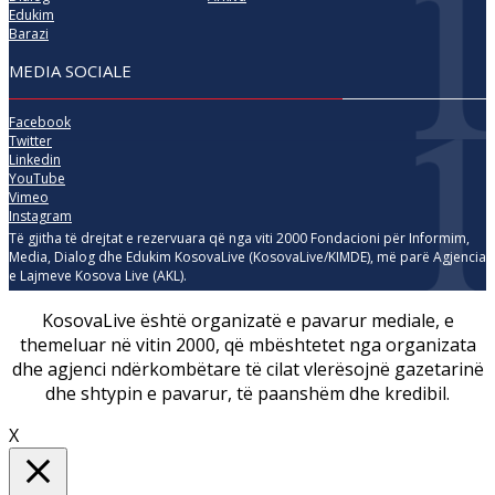
Edukim
Barazi
MEDIA SOCIALE
Facebook
Twitter
Linkedin
YouTube
Vimeo
Instagram
Të gjitha të drejtat e rezervuara që nga viti 2000 Fondacioni për Informim,
Media, Dialog dhe Edukim KosovaLive (KosovaLive/KIMDE), më parë Agjencia
e Lajmeve Kosova Live (AKL).
KosovaLive është organizatë e pavarur mediale, e
themeluar në vitin 2000, që mbështetet nga organizata
dhe agjenci ndërkombëtare të cilat vlerësojnë gazetarinë
dhe shtypin e pavarur, të paanshëm dhe kredibil.
X